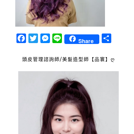
Facebook
Twitter
Messenger
Line
分
Share
享
頭皮管理諮詢師/美髮造型師【品寰】ღ