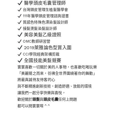
醫學頭皮毛囊管理師
台灣頭皮管理生植髮醫學會
111年醫學頭皮管理諮詢證書
質感色特殊色漂染髮設計師
接髮燙髮染髮設計師
美容美髮乙級證照
OMC教師研習營
2019萊雅論色型賞入圍
CCI學院經典架構剪裁
全國技能美髮競賽
寰寰喜歡一切關於美的人事物
，也喜歡吃喝玩樂
「美麗隨之而來，彷彿全世界
圍繞著你的舞動」
將最真誠待友待客的心
與不斷精進創新技術，創造舒適、放鬆的環境
讓我們一起分享快樂與喜悅，
歡迎關於
頭髮
與
頭皮毛囊
任何上問題
都可以問寰寰唷 ^ ^