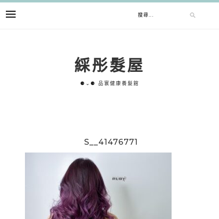
跳
搜
至
主
要
尋
內
綵彤髮屋
容
關
⚈⌄⚈ 品寰健康養髮館
鍵
字:
S__41476771