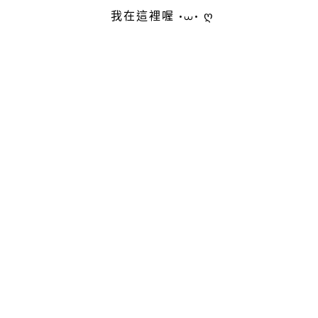
我在這裡喔 •⩊• ღ