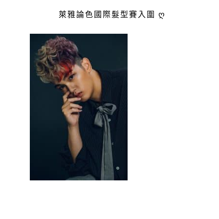
萊雅論色國際髮型賽入圍 ღ