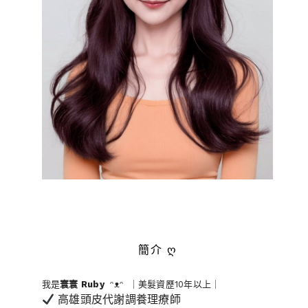
簡介 ღ
我是
寰寰
Ruby
ᵔᴥᵔ ｜美髮資歷10年以上｜
高雄頭皮代謝調養理療師