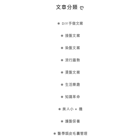
文章分類 ღ
✵ DIY手做文案
✵ 接髮文案
✵ 染髮文案
✵ 流行趨勢
✵ 燙髮文案
✵ 生活樂趣
✵ 知識革命
✵ 美人小 ♥ 機
✵ 護髮保養
✵ 醫學頭皮毛囊管理