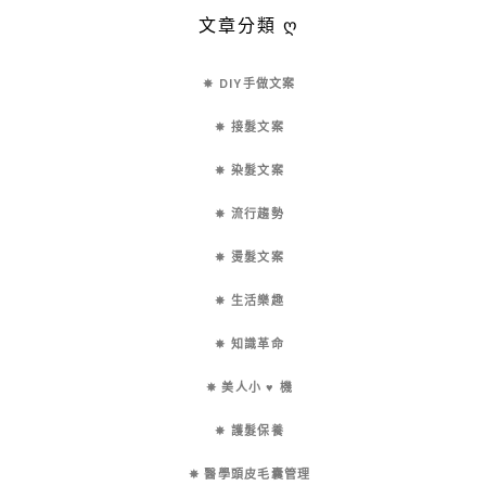
文章分類 ღ
✵ DIY手做文案
✵ 接髮文案
✵ 染髮文案
✵ 流行趨勢
✵ 燙髮文案
✵ 生活樂趣
✵ 知識革命
✵ 美人小 ♥ 機
✵ 護髮保養
✵ 醫學頭皮毛囊管理