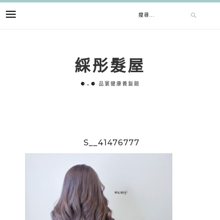
跳
搜
至
主
要
尋
內
綵彤髮屋
容
關
⚈⌄⚈ 品寰健康養髮館
鍵
字:
S__41476777