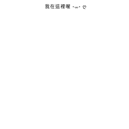
我在這裡喔 •⩊• ღ