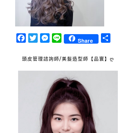
Facebook
Twitter
Messenger
Line
分
Share
享
頭皮管理諮詢師/美髮造型師【品寰】ღ