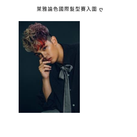
萊雅論色國際髮型賽入圍 ღ