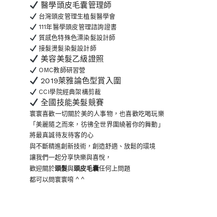
醫學頭皮毛囊管理師
台灣頭皮管理生植髮醫學會
111年醫學頭皮管理諮詢證書
質感色特殊色漂染髮設計師
接髮燙髮染髮設計師
美容美髮乙級證照
OMC教師研習營
2019萊雅論色型賞入圍
CCI學院經典架構剪裁
全國技能美髮競賽
寰寰喜歡一切關於美的人事物
，也喜歡吃喝玩樂
「美麗隨之而來，彷彿全世界
圍繞著你的舞動」
將最真誠待友待客的心
與不斷精進創新技術，創造舒適、放鬆的環境
讓我們一起分享快樂與喜悅，
歡迎關於
頭髮
與
頭皮毛囊
任何上問題
都可以問寰寰唷 ^ ^