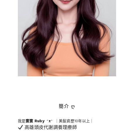
簡介 ღ
我是
寰寰
Ruby
ᵔᴥᵔ ｜美髮資歷10年以上｜
高雄頭皮代謝調養理療師