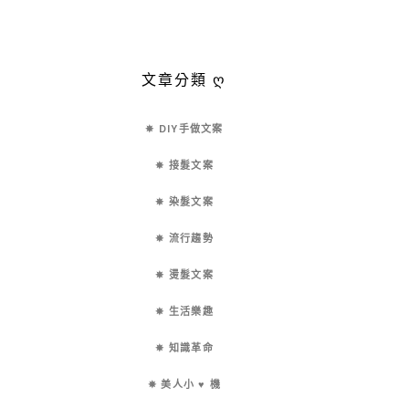
文章分類 ღ
✵ DIY手做文案
✵ 接髮文案
✵ 染髮文案
✵ 流行趨勢
✵ 燙髮文案
✵ 生活樂趣
✵ 知識革命
✵ 美人小 ♥ 機