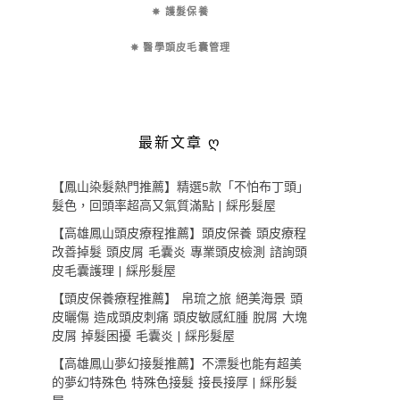
✵ 護髮保養
✵ 醫學頭皮毛囊管理
最新文章 ღ
【鳳山染髮熱門推薦】精選5款「不怕布丁頭」
髮色，回頭率超高又氣質滿點 | 綵彤髮屋
【高雄鳳山頭皮療程推薦】頭皮保養 頭皮療程
改善掉髮 頭皮屑 毛囊炎 專業頭皮檢測 諮詢頭
皮毛囊護理 | 綵彤髮屋
【頭皮保養療程推薦】 帛琉之旅 絕美海景 頭
皮曬傷 造成頭皮刺痛 頭皮敏感紅腫 脫屑 大塊
皮屑 掉髮困擾 毛囊炎 | 綵彤髮屋
【高雄鳳山夢幻接髮推薦】不漂髮也能有超美
的夢幻特殊色 特殊色接髮 接長接厚 | 綵彤髮