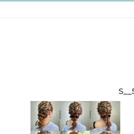
跳
至
主
要
內
容
S__