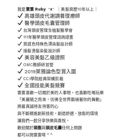
我是
寰寰
Ruby
ᵔᴥᵔ ｜美髮資歷10年以上｜
高雄頭皮代謝調養理療師
醫學頭皮毛囊管理師
台灣頭皮管理生植髮醫學會
111年醫學頭皮管理諮詢證書
質感色特殊色漂染髮設計師
接髮燙髮染髮設計師
美容美髮乙級證照
OMC教師研習營
2019萊雅論色型賞入圍
CCI學院經典架構剪裁
全國技能美髮競賽
寰寰喜歡一切關於美的人事物
，也喜歡吃喝玩樂
「美麗隨之而來，彷彿全世界
圍繞著你的舞動」
將最真誠待友待客的心
與不斷精進創新技術，創造舒適、放鬆的環境
讓我們一起分享快樂與喜悅，
歡迎關於
頭髮
與
頭皮毛囊
任何上問題
都可以問寰寰唷 ^ ^