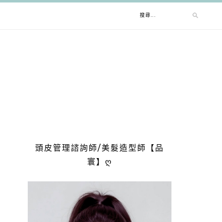
搜
尋
關
鍵
字:
頭皮管理諮詢師/美髮造型師【品
寰】ღ