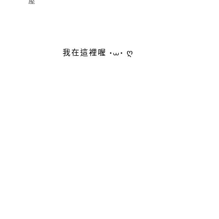
屋
我在這裡喔 •⩊• ღ