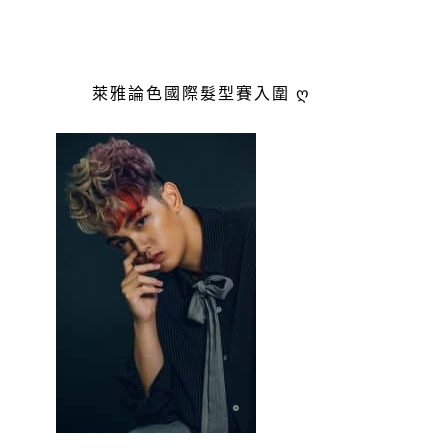
萊雅論色國際髮型賽入圍 ღ