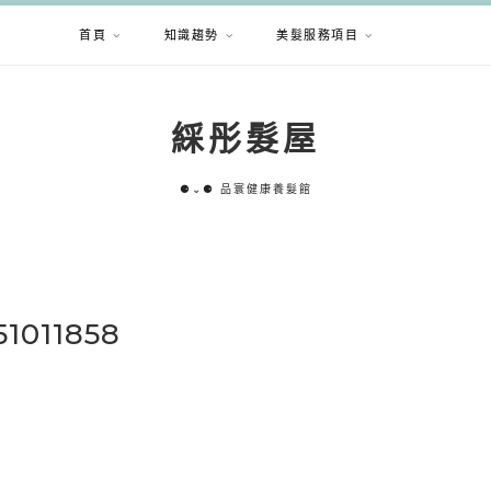
首頁
知識趨勢
美髮服務項目
綵彤髮屋
⚈⌄⚈ 品寰健康養髮館
51011858