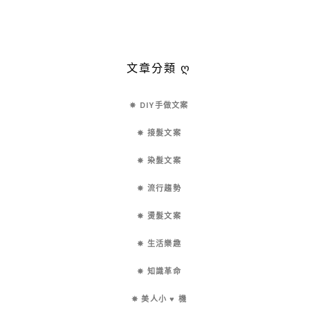
文章分類 ღ
✵ DIY手做文案
✵ 接髮文案
✵ 染髮文案
✵ 流行趨勢
✵ 燙髮文案
✵ 生活樂趣
✵ 知識革命
✵ 美人小 ♥ 機