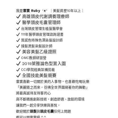
我是
寰寰
Ruby
ᵔᴥᵔ ｜美髮資歷10年以上｜
高雄頭皮代謝調養理療師
醫學頭皮毛囊管理師
台灣頭皮管理生植髮醫學會
111年醫學頭皮管理諮詢證書
質感色特殊色漂染髮設計師
接髮燙髮染髮設計師
美容美髮乙級證照
OMC教師研習營
2019萊雅論色型賞入圍
CCI學院經典架構剪裁
全國技能美髮競賽
寰寰喜歡一切關於美的人事物
，也喜歡吃喝玩樂
「美麗隨之而來，彷彿全世界
圍繞著你的舞動」
將最真誠待友待客的心
與不斷精進創新技術，創造舒適、放鬆的環境
讓我們一起分享快樂與喜悅，
歡迎關於
頭髮
與
頭皮毛囊
任何上問題
都可以問寰寰唷 ^ ^