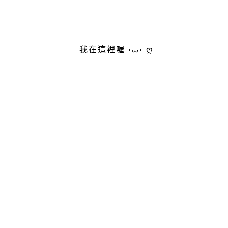
我在這裡喔 •⩊• ღ