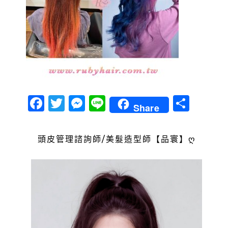
Facebook
Twitter
Messenger
Line
分
Share
享
頭皮管理諮詢師/美髮造型師【品寰】ღ