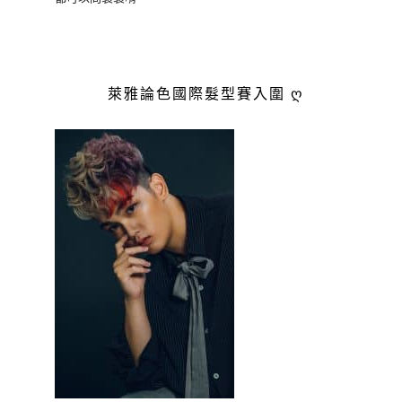
萊雅論色國際髮型賽入圍 ღ