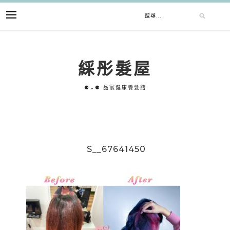
跳
搜
至
主
要
尋
內
綵彤髮屋
容
關
⚈⌄⚈ 品寰健康養髮館
鍵
字:
S__67641450