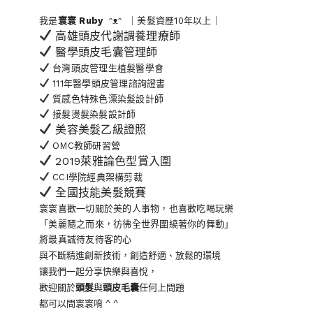
我是
寰寰
Ruby
ᵔᴥᵔ ｜美髮資歷10年以上｜
高雄頭皮代謝調養理療師
醫學頭皮毛囊管理師
台灣頭皮管理生植髮醫學會
111年醫學頭皮管理諮詢證書
質感色特殊色漂染髮設計師
接髮燙髮染髮設計師
美容美髮乙級證照
OMC教師研習營
2019萊雅論色型賞入圍
CCI學院經典架構剪裁
全國技能美髮競賽
寰寰喜歡一切關於美的人事物
，也喜歡吃喝玩樂
「美麗隨之而來，彷彿全世界
圍繞著你的舞動」
將最真誠待友待客的心
與不斷精進創新技術，創造舒適、放鬆的環境
讓我們一起分享快樂與喜悅，
歡迎關於
頭髮
與
頭皮毛囊
任何上問題
都可以問寰寰唷 ^ ^