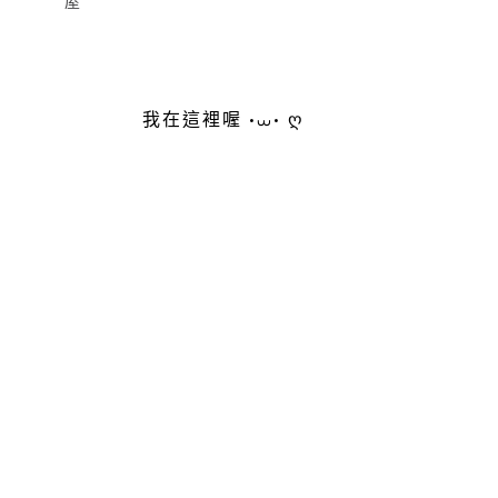
屋
我在這裡喔 •⩊• ღ