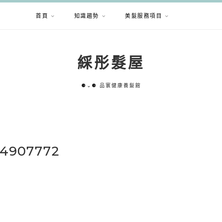
首頁
知識趨勢
美髮服務項目
綵彤髮屋
⚈⌄⚈ 品寰健康養髮館
74907772