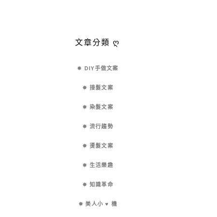
文章分類 ღ
✵ DIY手做文案
✵ 接髮文案
✵ 染髮文案
✵ 流行趨勢
✵ 燙髮文案
✵ 生活樂趣
✵ 知識革命
✵ 美人小 ♥ 機