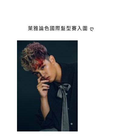
萊雅論色國際髮型賽入圍 ღ