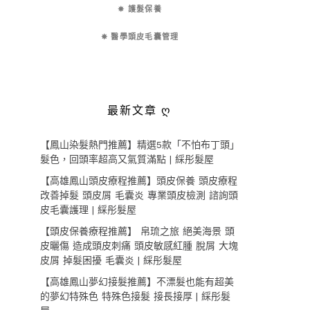
✵ 護髮保養
✵ 醫學頭皮毛囊管理
最新文章 ღ
【鳳山染髮熱門推薦】精選5款「不怕布丁頭」
髮色，回頭率超高又氣質滿點 | 綵彤髮屋
【高雄鳳山頭皮療程推薦】頭皮保養 頭皮療程
改善掉髮 頭皮屑 毛囊炎 專業頭皮檢測 諮詢頭
皮毛囊護理 | 綵彤髮屋
【頭皮保養療程推薦】 帛琉之旅 絕美海景 頭
皮曬傷 造成頭皮刺痛 頭皮敏感紅腫 脫屑 大塊
皮屑 掉髮困擾 毛囊炎 | 綵彤髮屋
【高雄鳳山夢幻接髮推薦】不漂髮也能有超美
的夢幻特殊色 特殊色接髮 接長接厚 | 綵彤髮