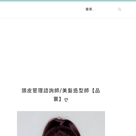
搜
尋
關
鍵
字:
頭皮管理諮詢師/美髮造型師【品
寰】ღ