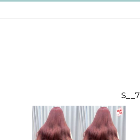
跳
至
主
要
內
容
S__