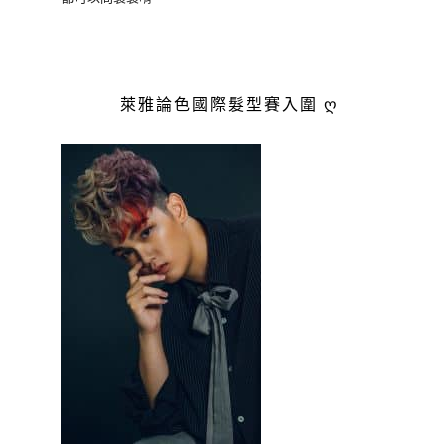
萊雅論色國際髮型賽入圍 ღ