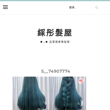
跳
搜
至
主
要
尋
內
綵彤髮屋
容
關
⚈⌄⚈ 品寰健康養髮館
鍵
字:
S__74907774