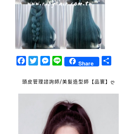
Facebook
Twitter
Messenger
Line
分
Share
享
頭皮管理諮詢師/美髮造型師【品寰】ღ