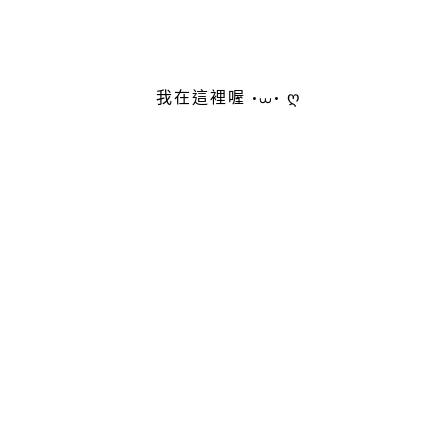
我在這裡喔 •⩊• ღ