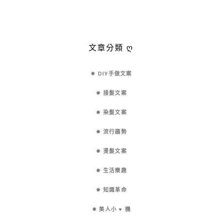
文章分類 ღ
✵ DIY手做文案
✵ 接髮文案
✵ 染髮文案
✵ 流行趨勢
✵ 燙髮文案
✵ 生活樂趣
✵ 知識革命
✵ 美人小 ♥ 機