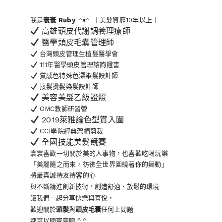
我是
寰寰
Ruby
ᵔᴥᵔ ｜美髮資歷10年以上｜
高雄頭皮代謝調養理療師
醫學頭皮毛囊管理師
台灣頭皮管理生植髮醫學會
111年醫學頭皮管理諮詢證書
質感色特殊色漂染髮設計師
接髮燙髮染髮設計師
美容美髮乙級證照
OMC教師研習營
2019萊雅論色型賞入圍
CCI學院經典架構剪裁
全國技能美髮競賽
寰寰喜歡一切關於美的人事物
，也喜歡吃喝玩樂
「美麗隨之而來，彷彿全世界
圍繞著你的舞動」
將最真誠待友待客的心
與不斷精進創新技術，創造舒適、放鬆的環境
讓我們一起分享快樂與喜悅，
歡迎關於
頭髮
與
頭皮毛囊
任何上問題
都可以問寰寰唷 ^ ^