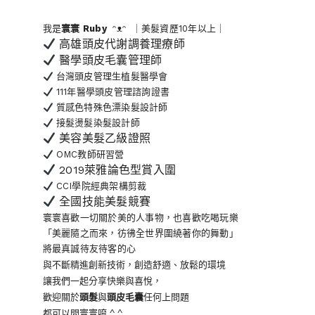
我是
寰寰
Ruby
ᵔᴥᵔ ｜美髮資歷10年以上｜
高雄頭皮代謝調養理療師
醫學頭皮毛囊管理師
台灣頭皮管理生植髮醫學會
111年醫學頭皮管理諮詢證書
質感色特殊色漂染髮設計師
接髮燙髮染髮設計師
美容美髮乙級證照
OMC教師研習營
2019萊雅論色型賞入圍
CCI學院經典架構剪裁
全國技能美髮競賽
寰寰喜歡一切關於美的人事物
，也喜歡吃喝玩樂
「美麗隨之而來，彷彿全世界
圍繞著你的舞動」
將最真誠待友待客的心
與不斷精進創新技術，創造舒適、放鬆的環境
讓我們一起分享快樂與喜悅，
歡迎關於
頭髮
與
頭皮毛囊
任何上問題
都可以問寰寰唷 ^ ^