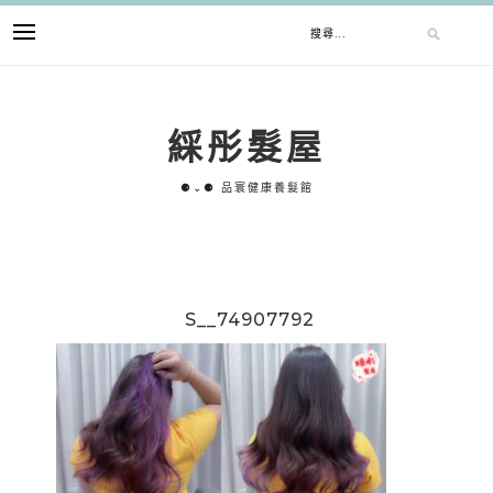
跳
搜
至
主
要
尋
內
綵彤髮屋
容
關
⚈⌄⚈ 品寰健康養髮館
鍵
字:
S__74907792