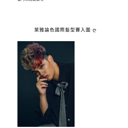
萊雅論色國際髮型賽入圍 ღ