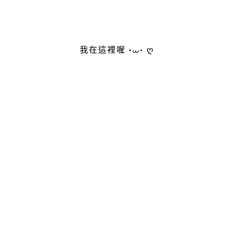
我在這裡喔 •⩊• ღ