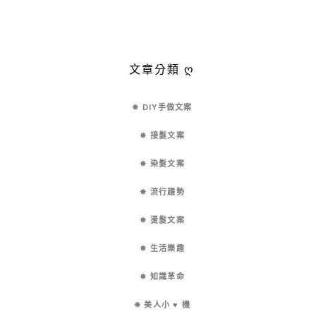
文章分類 ღ
✵ DIY手做文案
✵ 接髮文案
✵ 染髮文案
✵ 流行趨勢
✵ 燙髮文案
✵ 生活樂趣
✵ 知識革命
✵ 美人小 ♥ 機