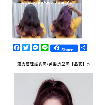
Facebook
Twitter
Messenger
Line
分
Share
享
頭皮管理諮詢師/美髮造型師【品寰】ღ