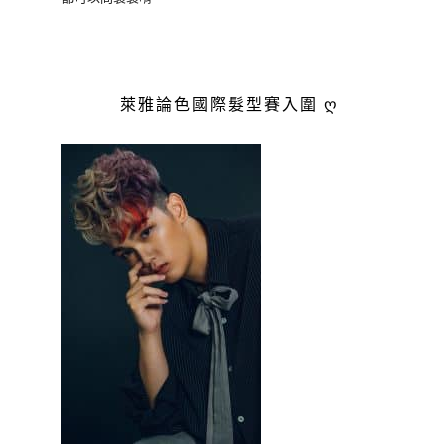
萊雅論色國際髮型賽入圍 ღ