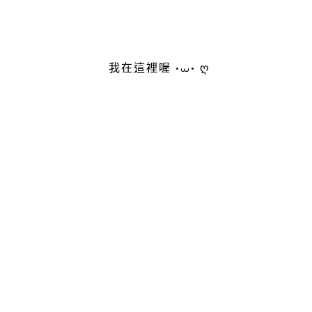
我在這裡喔 •⩊• ღ