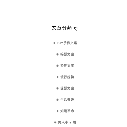
文章分類 ღ
✵ DIY手做文案
✵ 接髮文案
✵ 染髮文案
✵ 流行趨勢
✵ 燙髮文案
✵ 生活樂趣
✵ 知識革命
✵ 美人小 ♥ 機