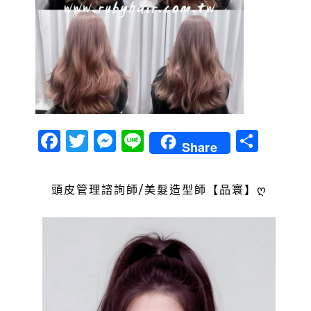
Facebook
Twitter
Messenger
Line
分
Share
享
頭皮管理諮詢師/美髮造型師【品寰】ღ