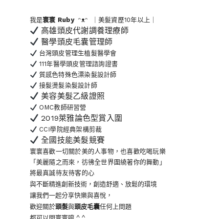
我是
寰寰
Ruby
ᵔᴥᵔ ｜美髮資歷10年以上｜
高雄頭皮代謝調養理療師
醫學頭皮毛囊管理師
台灣頭皮管理生植髮醫學會
111年醫學頭皮管理諮詢證書
質感色特殊色漂染髮設計師
接髮燙髮染髮設計師
美容美髮乙級證照
OMC教師研習營
2019萊雅論色型賞入圍
CCI學院經典架構剪裁
全國技能美髮競賽
寰寰喜歡一切關於美的人事物
，也喜歡吃喝玩樂
「美麗隨之而來，彷彿全世界
圍繞著你的舞動」
將最真誠待友待客的心
與不斷精進創新技術，創造舒適、放鬆的環境
讓我們一起分享快樂與喜悅，
歡迎關於
頭髮
與
頭皮毛囊
任何上問題
都可以問寰寰唷 ^ ^