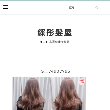
跳
搜
至
主
要
尋
內
綵彤髮屋
容
關
⚈⌄⚈ 品寰健康養髮館
鍵
字:
S__74907793