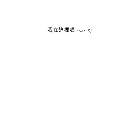
我在這裡喔 •⩊• ღ