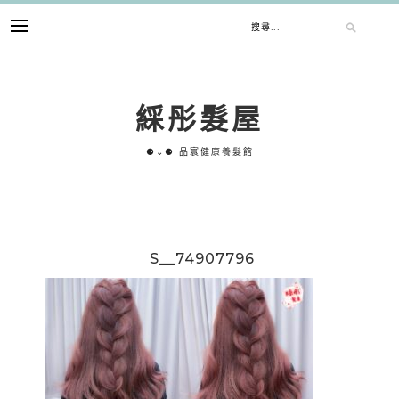
跳
搜
至
主
要
尋
內
綵彤髮屋
容
關
⚈⌄⚈ 品寰健康養髮館
鍵
字:
S__74907796