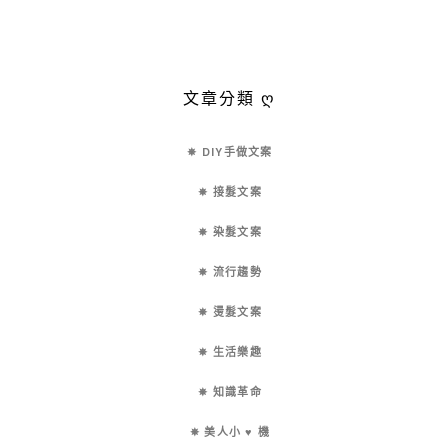
文章分類 ღ
✵ DIY手做文案
✵ 接髮文案
✵ 染髮文案
✵ 流行趨勢
✵ 燙髮文案
✵ 生活樂趣
✵ 知識革命
✵ 美人小 ♥ 機