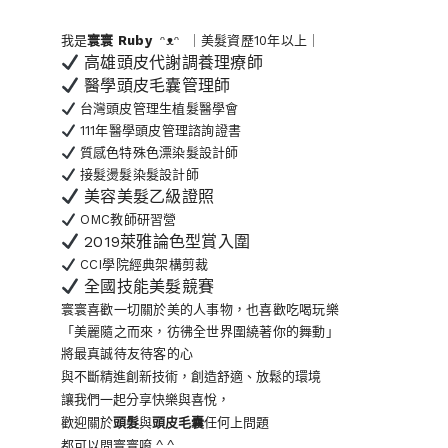
我是
寰寰
Ruby
ᵔᴥᵔ ｜美髮資歷10年以上｜
高雄頭皮代謝調養理療師
醫學頭皮毛囊管理師
台灣頭皮管理生植髮醫學會
111年醫學頭皮管理諮詢證書
質感色特殊色漂染髮設計師
接髮燙髮染髮設計師
美容美髮乙級證照
OMC教師研習營
2019萊雅論色型賞入圍
CCI學院經典架構剪裁
全國技能美髮競賽
寰寰喜歡一切關於美的人事物
，也喜歡吃喝玩樂
「美麗隨之而來，彷彿全世界
圍繞著你的舞動」
將最真誠待友待客的心
與不斷精進創新技術，創造舒適、放鬆的環境
讓我們一起分享快樂與喜悅，
歡迎關於
頭髮
與
頭皮毛囊
任何上問題
都可以問寰寰唷 ^ ^