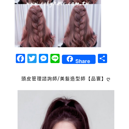
Facebook
Twitter
Messenger
Line
分
Share
享
頭皮管理諮詢師/美髮造型師【品寰】ღ