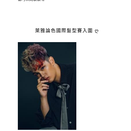
萊雅論色國際髮型賽入圍 ღ