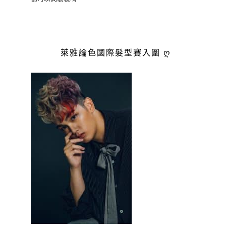
萊雅論色國際髮型賽入圍 ღ