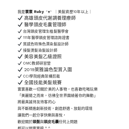
我是
寰寰
Ruby
ᵔᴥᵔ ｜美髮資歷10年以上｜
高雄頭皮代謝調養理療師
醫學頭皮毛囊管理師
台灣頭皮管理生植髮醫學會
111年醫學頭皮管理諮詢證書
質感色特殊色漂染髮設計師
接髮燙髮染髮設計師
美容美髮乙級證照
OMC教師研習營
2019萊雅論色型賞入圍
CCI學院經典架構剪裁
全國技能美髮競賽
寰寰喜歡一切關於美的人事物
，也喜歡吃喝玩樂
「美麗隨之而來，彷彿全世界
圍繞著你的舞動」
將最真誠待友待客的心
與不斷精進創新技術，創造舒適、放鬆的環境
讓我們一起分享快樂與喜悅，
歡迎關於
頭髮
與
頭皮毛囊
任何上問題
都可以問寰寰唷 ^ ^