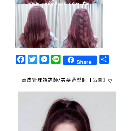
Facebook
Twitter
Messenger
Line
分
Share
享
頭皮管理諮詢師/美髮造型師【品寰】ღ