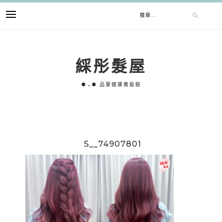
跳
搜
至
主
要
尋
內
綵彤髮屋
容
關
⚈⌄⚈ 品寰健康養髮館
鍵
字:
S__74907801