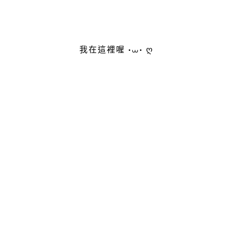
我在這裡喔 •⩊• ღ