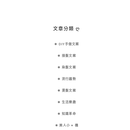
文章分類 ღ
✵ DIY手做文案
✵ 接髮文案
✵ 染髮文案
✵ 流行趨勢
✵ 燙髮文案
✵ 生活樂趣
✵ 知識革命
✵ 美人小 ♥ 機