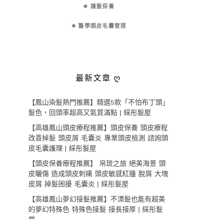
✵ 護髮保養
✵ 醫學頭皮毛囊管理
最新文章 ღ
【鳳山染髮熱門推薦】精選5款「不怕布丁頭」
髮色，回頭率超高又氣質滿點 | 綵彤髮屋
【高雄鳳山頭皮療程推薦】頭皮保養 頭皮療程
改善掉髮 頭皮屑 毛囊炎 專業頭皮檢測 諮詢頭
皮毛囊護理 | 綵彤髮屋
【頭皮保養療程推薦】 帛琉之旅 絕美海景 頭
皮曬傷 造成頭皮刺痛 頭皮敏感紅腫 脫屑 大塊
皮屑 掉髮困擾 毛囊炎 | 綵彤髮屋
【高雄鳳山夢幻接髮推薦】不漂髮也能有超美
的夢幻特殊色 特殊色接髮 接長接厚 | 綵彤髮