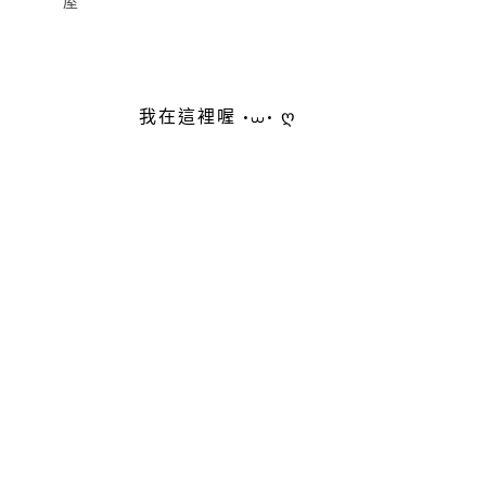
屋
我在這裡喔 •⩊• ღ