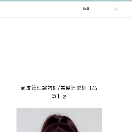
搜
尋
關
鍵
字:
頭皮管理諮詢師/美髮造型師【品
寰】ღ