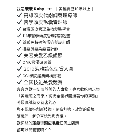
我是
寰寰
Ruby
ᵔᴥᵔ ｜美髮資歷10年以上｜
高雄頭皮代謝調養理療師
醫學頭皮毛囊管理師
台灣頭皮管理生植髮醫學會
111年醫學頭皮管理諮詢證書
質感色特殊色漂染髮設計師
接髮燙髮染髮設計師
美容美髮乙級證照
OMC教師研習營
2019萊雅論色型賞入圍
CCI學院經典架構剪裁
全國技能美髮競賽
寰寰喜歡一切關於美的人事物
，也喜歡吃喝玩樂
「美麗隨之而來，彷彿全世界
圍繞著你的舞動」
將最真誠待友待客的心
與不斷精進創新技術，創造舒適、放鬆的環境
讓我們一起分享快樂與喜悅，
歡迎關於
頭髮
與
頭皮毛囊
任何上問題
都可以問寰寰唷 ^ ^