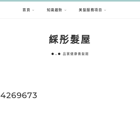
首頁
知識趨勢
美髮服務項目
綵彤髮屋
⚈⌄⚈ 品寰健康養髮館
44269673