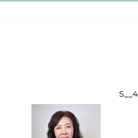
跳
至
主
要
內
容
S__