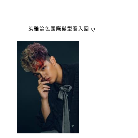
萊雅論色國際髮型賽入圍 ღ