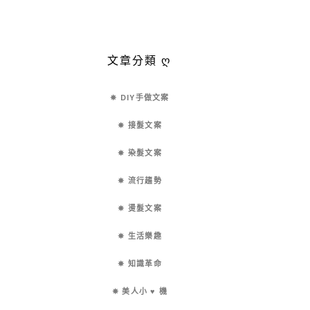
文章分類 ღ
✵ DIY手做文案
✵ 接髮文案
✵ 染髮文案
✵ 流行趨勢
✵ 燙髮文案
✵ 生活樂趣
✵ 知識革命
✵ 美人小 ♥ 機