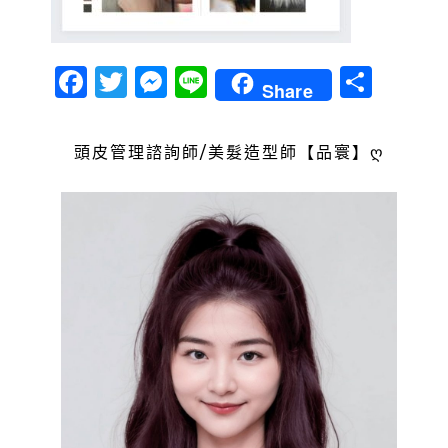
Facebook
Twitter
Messenger
Line
分
Share
享
頭皮管理諮詢師/美髮造型師【品寰】ღ