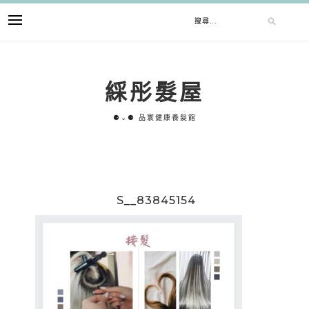
跳
搜
至
主
要
尋
內
綵彤髮屋
容
關
⚈⌄⚈ 品寰健康養髮館
鍵
字:
S__83845154