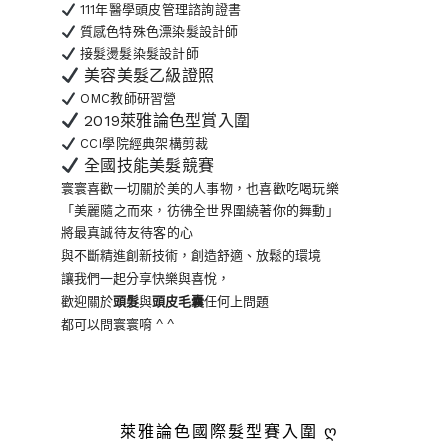
111年醫學頭皮管理諮詢證書
質感色特殊色漂染髮設計師
接髮燙髮染髮設計師
美容美髮乙級證照
OMC教師研習營
2019萊雅論色型賞入圍
CCI學院經典架構剪裁
全國技能美髮競賽
寰寰喜歡一切關於美的人事物
，也喜歡吃喝玩樂
「美麗隨之而來，彷彿全世界
圍繞著你的舞動」
將最真誠待友待客的心
與不斷精進創新技術，創造舒適、放鬆的環境
讓我們一起分享快樂與喜悅，
歡迎關於
頭髮
與
頭皮毛囊
任何上問題
都可以問寰寰唷 ^ ^
萊雅論色國際髮型賽入圍 ღ