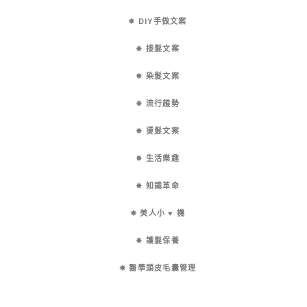
✵ DIY手做文案
✵ 接髮文案
✵ 染髮文案
✵ 流行趨勢
✵ 燙髮文案
✵ 生活樂趣
✵ 知識革命
✵ 美人小 ♥ 機
✵ 護髮保養
✵ 醫學頭皮毛囊管理