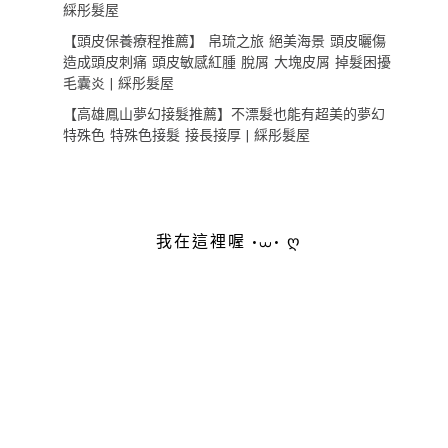
綵彤髮屋
【頭皮保養療程推薦】 帛琉之旅 絕美海景 頭皮曬傷
造成頭皮刺痛 頭皮敏感紅腫 脫屑 大塊皮屑 掉髮困擾
毛囊炎 | 綵彤髮屋
【高雄鳳山夢幻接髮推薦】不漂髮也能有超美的夢幻
特殊色 特殊色接髮 接長接厚 | 綵彤髮屋
我在這裡喔 •⩊• ღ