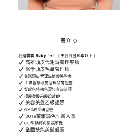
簡介 ღ
我是
寰寰
Ruby
ᵔᴥᵔ ｜美髮資歷10年以上｜
高雄頭皮代謝調養理療師
醫學頭皮毛囊管理師
台灣頭皮管理生植髮醫學會
111年醫學頭皮管理諮詢證書
質感色特殊色漂染髮設計師
接髮燙髮染髮設計師
美容美髮乙級證照
OMC教師研習營
2019萊雅論色型賞入圍
CCI學院經典架構剪裁
全國技能美髮競賽