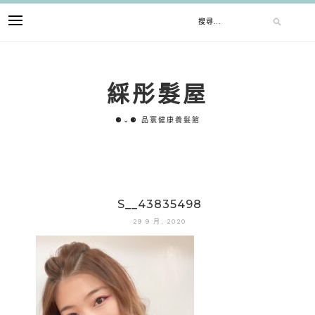
跳
搜
至
主
要
尋
內
綵彤髮屋
容
關
⚈⌄⚈ 品寰健康養髮館
鍵
字:
S__43835498
29 9 月, 2020