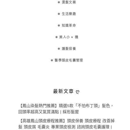
✵ 燙髮文案
✵ 生活樂趣
✵ 知識革命
✵ 美人小 ♥ 機
✵ 護髮保養
✵ 醫學頭皮毛囊管理
最新文章 ღ
【鳳山染髮熱門推薦】精選5款「不怕布丁頭」髮色，
回頭率超高又氣質滿點 | 綵彤髮屋
【高雄鳳山頭皮療程推薦】頭皮保養 頭皮療程 改善掉
髮 頭皮屑 毛囊炎 專業頭皮檢測 諮詢頭皮毛囊護理 |