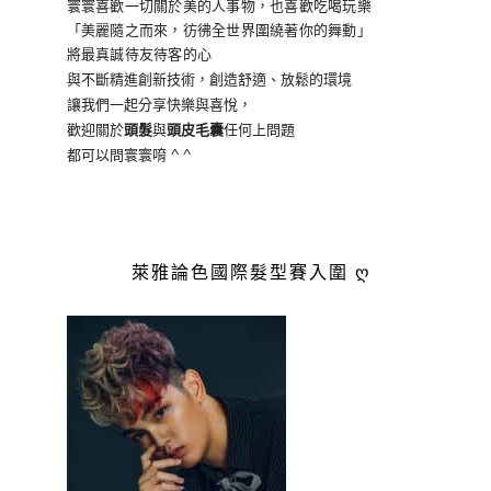
寰寰喜歡一切關於美的人事物
，也喜歡吃喝玩樂
「美麗隨之而來，彷彿全世界
圍繞著你的舞動」
將最真誠待友待客的心
與不斷精進創新技術，創造舒適、放鬆的環境
讓我們一起分享快樂與喜悅，
歡迎關於
頭髮
與
頭皮毛囊
任何上問題
都可以問寰寰唷 ^ ^
萊雅論色國際髮型賽入圍 ღ