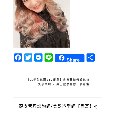
Facebook
Twitter
Messenger
Line
分
Share
享
文
【丸子包包頭DIY髮型】自己要如何編包包
丸子頭呢 ? 線上教學讓你一次看懂
章
導
覽
頭皮管理諮詢師/美髮造型師【品寰】ღ