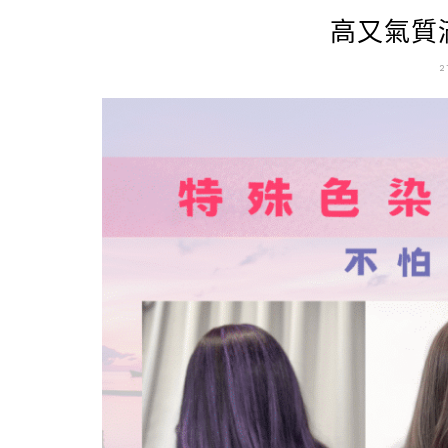
高又氣質滿
2