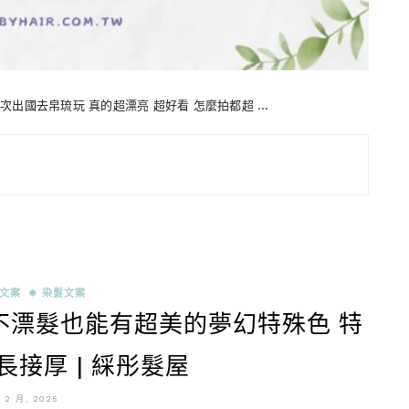
 上次出國去帛琉玩 真的超漂亮 超好看 怎麼拍都超 …
髮文案
✵ 染髮文案
不漂髮也能有超美的夢幻特殊色 特
長接厚 | 綵彤髮屋
9 2 月, 2025