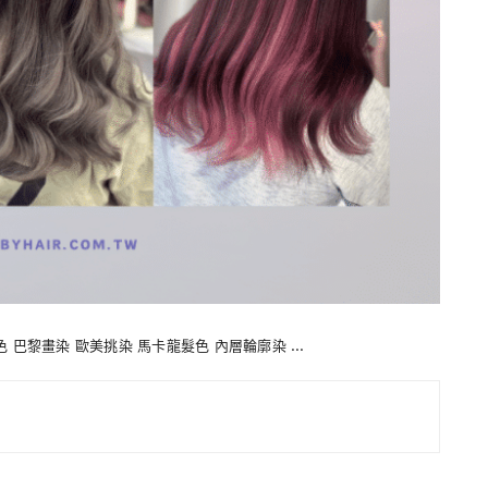
髮色 巴黎畫染 歐美挑染 馬卡龍髮色 內層輪廓染 …