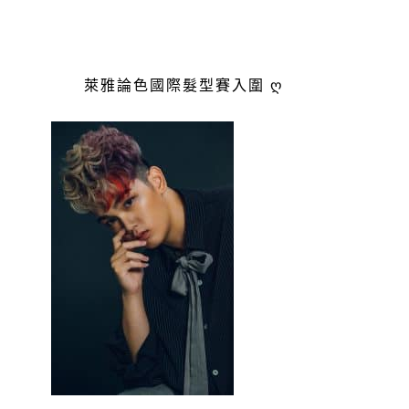
萊雅論色國際髮型賽入圍 ღ