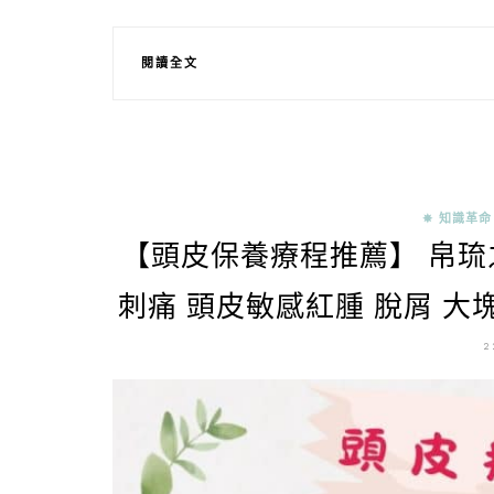
閱讀全文
✵ 知識革命
【頭皮保養療程推薦】 帛琉
刺痛 頭皮敏感紅腫 脫屑 大塊
2