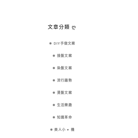
文章分類 ღ
✵ DIY手做文案
✵ 接髮文案
✵ 染髮文案
✵ 流行趨勢
✵ 燙髮文案
✵ 生活樂趣
✵ 知識革命
✵ 美人小 ♥ 機