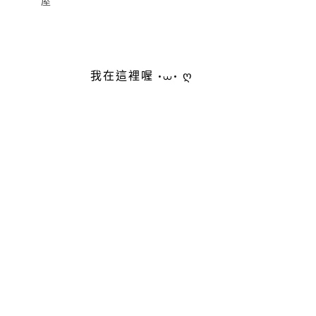
屋
我在這裡喔 •⩊• ღ