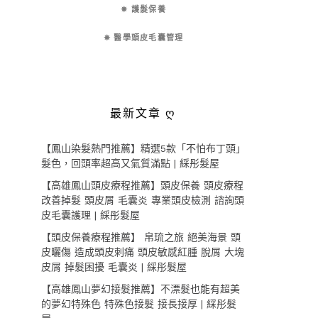
✵ 護髮保養
✵ 醫學頭皮毛囊管理
最新文章 ღ
【鳳山染髮熱門推薦】精選5款「不怕布丁頭」
髮色，回頭率超高又氣質滿點 | 綵彤髮屋
【高雄鳳山頭皮療程推薦】頭皮保養 頭皮療程
改善掉髮 頭皮屑 毛囊炎 專業頭皮檢測 諮詢頭
皮毛囊護理 | 綵彤髮屋
【頭皮保養療程推薦】 帛琉之旅 絕美海景 頭
皮曬傷 造成頭皮刺痛 頭皮敏感紅腫 脫屑 大塊
皮屑 掉髮困擾 毛囊炎 | 綵彤髮屋
【高雄鳳山夢幻接髮推薦】不漂髮也能有超美
的夢幻特殊色 特殊色接髮 接長接厚 | 綵彤髮