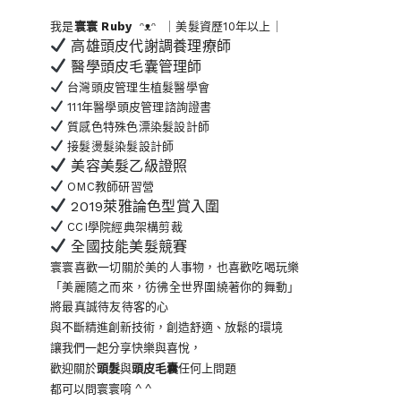
我是
寰寰
Ruby
ᵔᴥᵔ ｜美髮資歷10年以上｜
高雄頭皮代謝調養理療師
醫學頭皮毛囊管理師
台灣頭皮管理生植髮醫學會
111年醫學頭皮管理諮詢證書
質感色特殊色漂染髮設計師
接髮燙髮染髮設計師
美容美髮乙級證照
OMC教師研習營
2019萊雅論色型賞入圍
CCI學院經典架構剪裁
全國技能美髮競賽
寰寰喜歡一切關於美的人事物
，也喜歡吃喝玩樂
「美麗隨之而來，彷彿全世界
圍繞著你的舞動」
將最真誠待友待客的心
與不斷精進創新技術，創造舒適、放鬆的環境
讓我們一起分享快樂與喜悅，
歡迎關於
頭髮
與
頭皮毛囊
任何上問題
都可以問寰寰唷 ^ ^