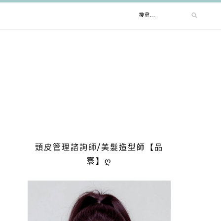
搜
尋
關
鍵
字:
頭皮管理諮詢師/美髮造型師【品
寰】ღ