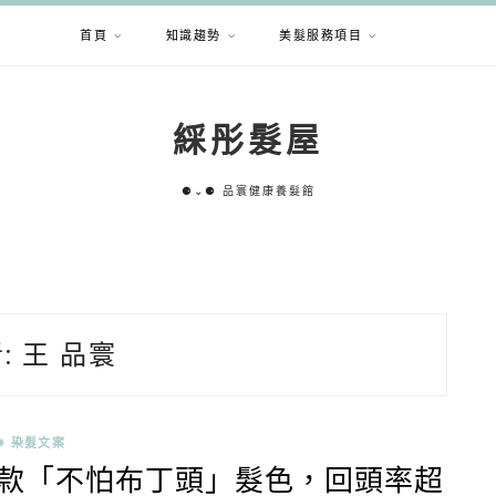
首頁
知識趨勢
美髮服務項目
綵彤髮屋
⚈⌄⚈ 品寰健康養髮館
:
王 品寰
✵ 染髮文案
5款「不怕布丁頭」髮色，回頭率超