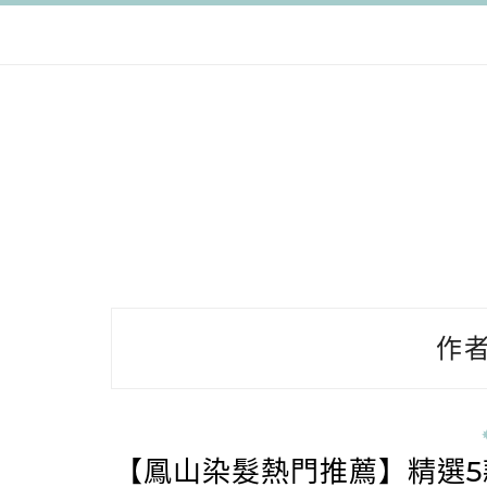
跳
至
主
要
內
容
作者
【鳳山染髮熱門推薦】精選