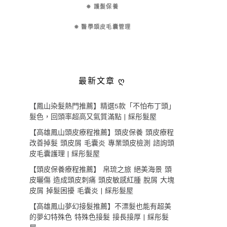
✵ 護髮保養
✵ 醫學頭皮毛囊管理
最新文章 ღ
【鳳山染髮熱門推薦】精選5款「不怕布丁頭」
髮色，回頭率超高又氣質滿點 | 綵彤髮屋
【高雄鳳山頭皮療程推薦】頭皮保養 頭皮療程
改善掉髮 頭皮屑 毛囊炎 專業頭皮檢測 諮詢頭
皮毛囊護理 | 綵彤髮屋
【頭皮保養療程推薦】 帛琉之旅 絕美海景 頭
皮曬傷 造成頭皮刺痛 頭皮敏感紅腫 脫屑 大塊
皮屑 掉髮困擾 毛囊炎 | 綵彤髮屋
【高雄鳳山夢幻接髮推薦】不漂髮也能有超美
的夢幻特殊色 特殊色接髮 接長接厚 | 綵彤髮