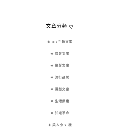
文章分類 ღ
✵ DIY手做文案
✵ 接髮文案
✵ 染髮文案
✵ 流行趨勢
✵ 燙髮文案
✵ 生活樂趣
✵ 知識革命
✵ 美人小 ♥ 機