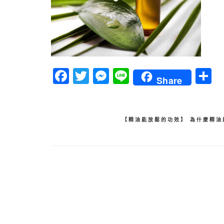
Facebook
Twitter
Messenger
Line
Share
文
【精油能放鬆的功效】 為什麼精油
章
導
覽