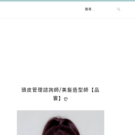
搜
尋
關
鍵
字:
頭皮管理諮詢師/美髮造型師【品
寰】ღ