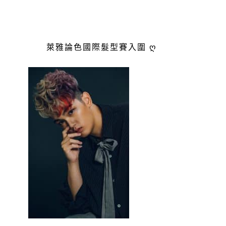
萊雅論色國際髮型賽入圍 ღ