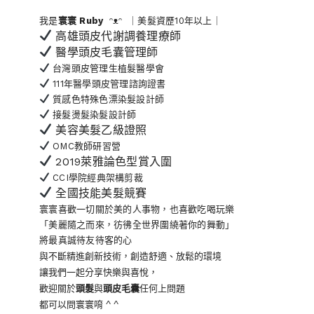
我是
寰寰
Ruby
ᵔᴥᵔ ｜美髮資歷10年以上｜
高雄頭皮代謝調養理療師
醫學頭皮毛囊管理師
台灣頭皮管理生植髮醫學會
111年醫學頭皮管理諮詢證書
質感色特殊色漂染髮設計師
接髮燙髮染髮設計師
美容美髮乙級證照
OMC教師研習營
2019萊雅論色型賞入圍
CCI學院經典架構剪裁
全國技能美髮競賽
寰寰喜歡一切關於美的人事物
，也喜歡吃喝玩樂
「美麗隨之而來，彷彿全世界
圍繞著你的舞動」
將最真誠待友待客的心
與不斷精進創新技術，創造舒適、放鬆的環境
讓我們一起分享快樂與喜悅，
歡迎關於
頭髮
與
頭皮毛囊
任何上問題
都可以問寰寰唷 ^ ^