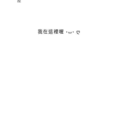
屋
我在這裡喔 •⩊• ღ