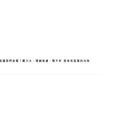
分
享
能讓我們放鬆？壓力大、情緒焦慮、睡不好 原來有這樣的功效