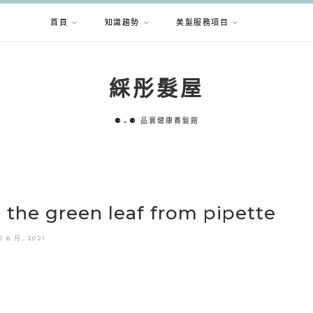
首頁
知識趨勢
美髮服務項目
綵彤髮屋
⚈⌄⚈ 品寰健康養髮館
n the green leaf from pipette
0 6 月, 2021