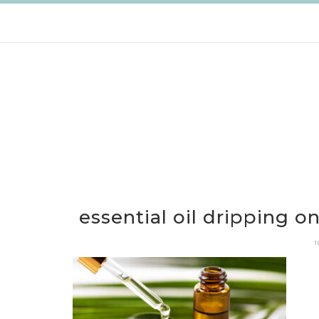
跳
至
主
要
內
容
essential oil dripping o
1