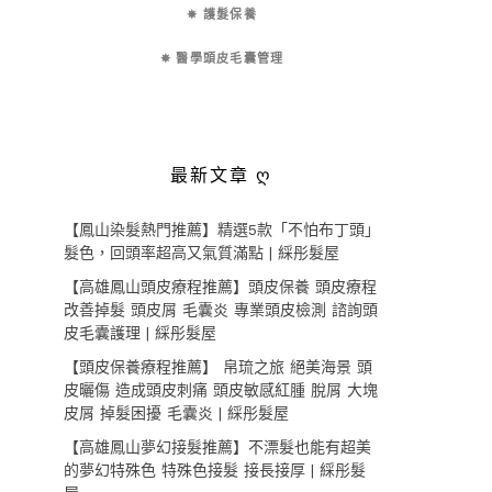
✵ 護髮保養
✵ 醫學頭皮毛囊管理
最新文章 ღ
【鳳山染髮熱門推薦】精選5款「不怕布丁頭」
髮色，回頭率超高又氣質滿點 | 綵彤髮屋
【高雄鳳山頭皮療程推薦】頭皮保養 頭皮療程
改善掉髮 頭皮屑 毛囊炎 專業頭皮檢測 諮詢頭
皮毛囊護理 | 綵彤髮屋
【頭皮保養療程推薦】 帛琉之旅 絕美海景 頭
皮曬傷 造成頭皮刺痛 頭皮敏感紅腫 脫屑 大塊
皮屑 掉髮困擾 毛囊炎 | 綵彤髮屋
【高雄鳳山夢幻接髮推薦】不漂髮也能有超美
的夢幻特殊色 特殊色接髮 接長接厚 | 綵彤髮