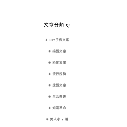
文章分類 ღ
✵ DIY手做文案
✵ 接髮文案
✵ 染髮文案
✵ 流行趨勢
✵ 燙髮文案
✵ 生活樂趣
✵ 知識革命
✵ 美人小 ♥ 機