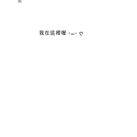
屋
我在這裡喔 •⩊• ღ