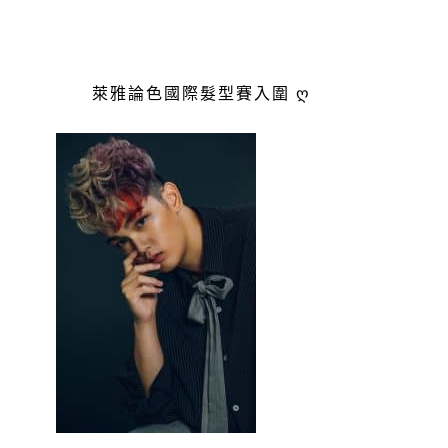
萊雅論色國際髮型賽入圍 ღ