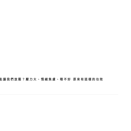
分
享
能讓我們放鬆？壓力大、情緒焦慮、睡不好 原來有這樣的功效