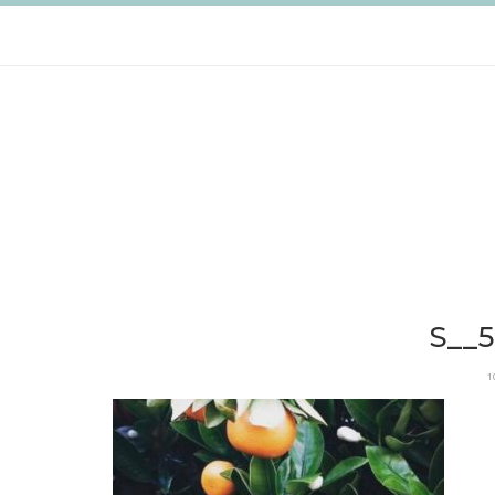
跳
至
主
要
內
容
S__
1