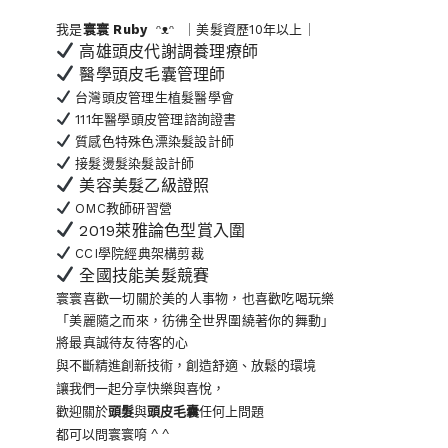
我是
寰寰
Ruby
ᵔᴥᵔ ｜美髮資歷10年以上｜
高雄頭皮代謝調養理療師
醫學頭皮毛囊管理師
台灣頭皮管理生植髮醫學會
111年醫學頭皮管理諮詢證書
質感色特殊色漂染髮設計師
接髮燙髮染髮設計師
美容美髮乙級證照
OMC教師研習營
2019萊雅論色型賞入圍
CCI學院經典架構剪裁
全國技能美髮競賽
寰寰喜歡一切關於美的人事物
，也喜歡吃喝玩樂
「美麗隨之而來，彷彿全世界
圍繞著你的舞動」
將最真誠待友待客的心
與不斷精進創新技術，創造舒適、放鬆的環境
讓我們一起分享快樂與喜悅，
歡迎關於
頭髮
與
頭皮毛囊
任何上問題
都可以問寰寰唷 ^ ^