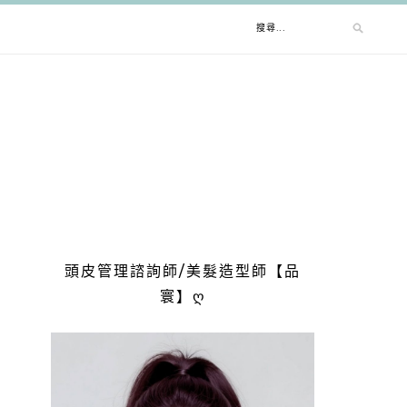
搜
尋
關
鍵
字:
頭皮管理諮詢師/美髮造型師【品
寰】ღ