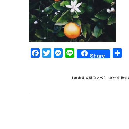
Facebook
Twitter
Messenger
Line
Share
文
【精油能放鬆的功效】 為什麼精油
章
導
覽