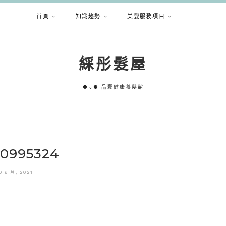
首頁
知識趨勢
美髮服務項目
綵彤髮屋
⚈⌄⚈ 品寰健康養髮館
50995324
0 6 月, 2021