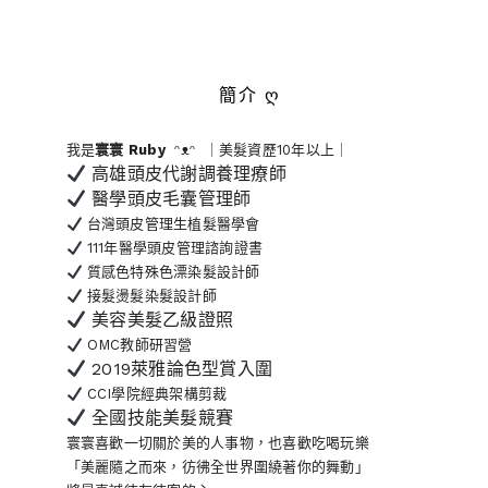
簡介 ღ
我是
寰寰
Ruby
ᵔᴥᵔ ｜美髮資歷10年以上｜
高雄頭皮代謝調養理療師
醫學頭皮毛囊管理師
台灣頭皮管理生植髮醫學會
111年醫學頭皮管理諮詢證書
質感色特殊色漂染髮設計師
接髮燙髮染髮設計師
美容美髮乙級證照
OMC教師研習營
2019萊雅論色型賞入圍
CCI學院經典架構剪裁
全國技能美髮競賽
寰寰喜歡一切關於美的人事物
，也喜歡吃喝玩樂
「美麗隨之而來，彷彿全世界
圍繞著你的舞動」