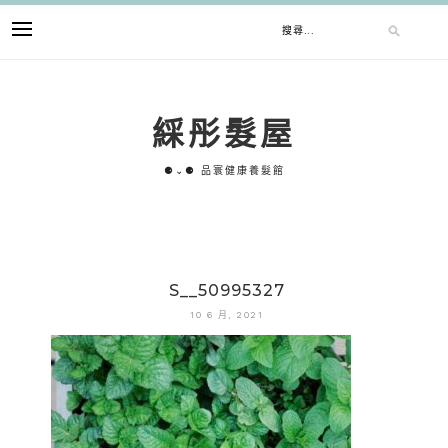
跳
搜
至
主
要
尋
內
綵彤髮屋
容
關
⚈⌄⚈ 品寰健康養髮館
鍵
字:
S__50995327
10 6 月, 2021