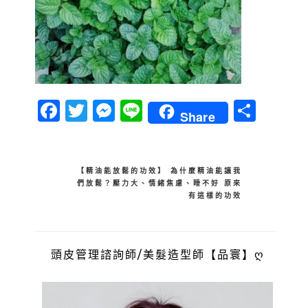
Facebook
Twitter
Messenger
Line
分
Share
享
文
【精油能放鬆的功效】 為什麼精油能讓我
們放鬆？壓力大、情緒焦慮、睡不好 原來
章
有這樣的功效
導
覽
頭皮管理諮詢師/美髮造型師【品寰】ღ