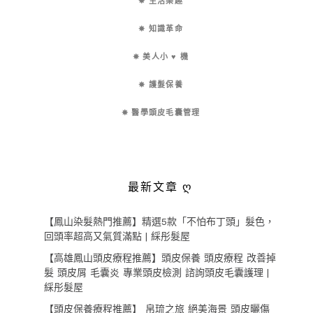
✵ 生活樂趣
✵ 知識革命
✵ 美人小 ♥ 機
✵ 護髮保養
✵ 醫學頭皮毛囊管理
最新文章 ღ
【鳳山染髮熱門推薦】精選5款「不怕布丁頭」髮色，
回頭率超高又氣質滿點 | 綵彤髮屋
【高雄鳳山頭皮療程推薦】頭皮保養 頭皮療程 改善掉
髮 頭皮屑 毛囊炎 專業頭皮檢測 諮詢頭皮毛囊護理 |
綵彤髮屋
【頭皮保養療程推薦】 帛琉之旅 絕美海景 頭皮曬傷