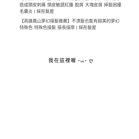
造成頭皮刺痛 頭皮敏感紅腫 脫屑 大塊皮屑 掉髮困擾
毛囊炎 | 綵彤髮屋
【高雄鳳山夢幻接髮推薦】不漂髮也能有超美的夢幻
特殊色 特殊色接髮 接長接厚 | 綵彤髮屋
我在這裡喔 •⩊• ღ