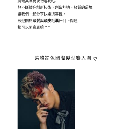
將最真誠待友待客的心
與不斷精進創新技術，創造舒適、放鬆的環境
讓我們一起分享快樂與喜悅，
歡迎關於
頭髮
與
頭皮毛囊
任何上問題
都可以問寰寰唷 ^ ^
萊雅論色國際髮型賽入圍 ღ