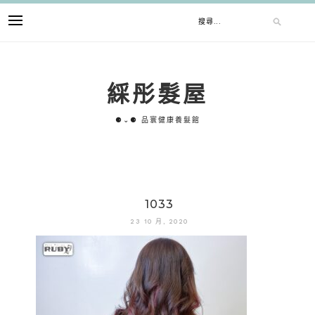
跳
搜
至
主
要
尋
內
綵彤髮屋
容
關
⚈⌄⚈ 品寰健康養髮館
鍵
字:
1033
23 10 月, 2020