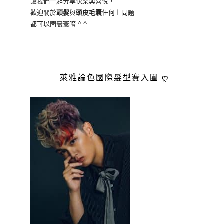
讓我們一起分享快樂與喜悅，
歡迎關於
頭髮
與
頭皮毛囊
任何上問題
都可以問寰寰唷 ^ ^
萊雅論色國際髮型賽入圍 ღ