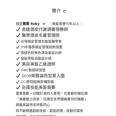
簡介 ღ
我是
寰寰
Ruby
ᵔᴥᵔ ｜美髮資歷10年以上｜
高雄頭皮代謝調養理療師
醫學頭皮毛囊管理師
台灣頭皮管理生植髮醫學會
111年醫學頭皮管理諮詢證書
質感色特殊色漂染髮設計師
接髮燙髮染髮設計師
美容美髮乙級證照
OMC教師研習營
2019萊雅論色型賞入圍
CCI學院經典架構剪裁
全國技能美髮競賽
寰寰喜歡一切關於美的人事物
，也喜歡吃喝玩樂
「美麗隨之而來，彷彿全世界
圍繞著你的舞動」
將最真誠待友待客的心
與不斷精進創新技術，創造舒適、放鬆的環境