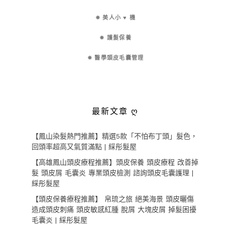
✵ 美人小 ♥ 機
✵ 護髮保養
✵ 醫學頭皮毛囊管理
最新文章 ღ
【鳳山染髮熱門推薦】精選5款「不怕布丁頭」髮色，
回頭率超高又氣質滿點 | 綵彤髮屋
【高雄鳳山頭皮療程推薦】頭皮保養 頭皮療程 改善掉
髮 頭皮屑 毛囊炎 專業頭皮檢測 諮詢頭皮毛囊護理 |
綵彤髮屋
【頭皮保養療程推薦】 帛琉之旅 絕美海景 頭皮曬傷
造成頭皮刺痛 頭皮敏感紅腫 脫屑 大塊皮屑 掉髮困擾
毛囊炎 | 綵彤髮屋