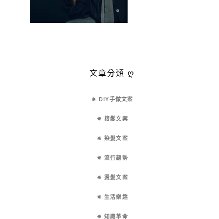
文章分類 ღ
✵ DIY手做文案
✵ 接髮文案
✵ 染髮文案
✵ 流行趨勢
✵ 燙髮文案
✵ 生活樂趣
✵ 知識革命