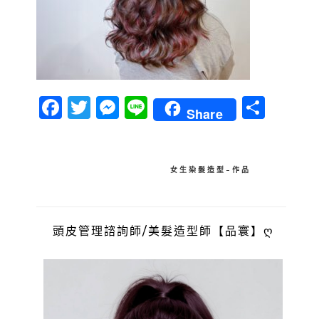
Facebook
Twitter
Messenger
Line
分
Share
享
文
女生染髮造型-作品
章
導
頭皮管理諮詢師/美髮造型師【品寰】ღ
覽