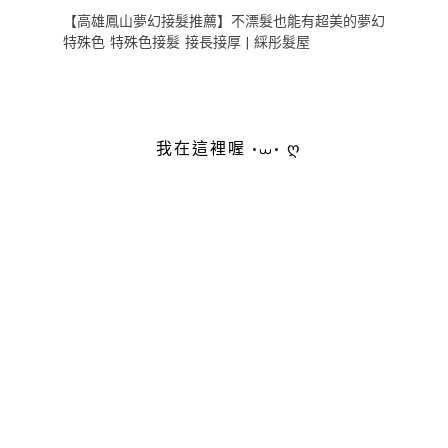
【高雄鳳山夢幻接髮推薦】不漂髮也能有超美的夢幻
特殊色 特殊色接髮 接長接厚 | 綵彤髮屋
我在這裡喔 •⩊• ღ