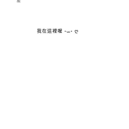
屋
我在這裡喔 •⩊• ღ