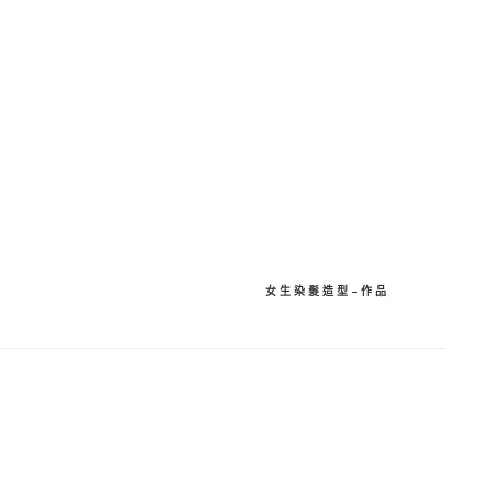
分
享
女生染髮造型-作品