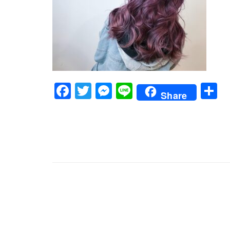
Facebook
Twitter
Messenger
Line
Share
文
章
導
覽