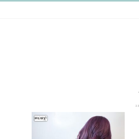
跳
至
主
要
內
容
2