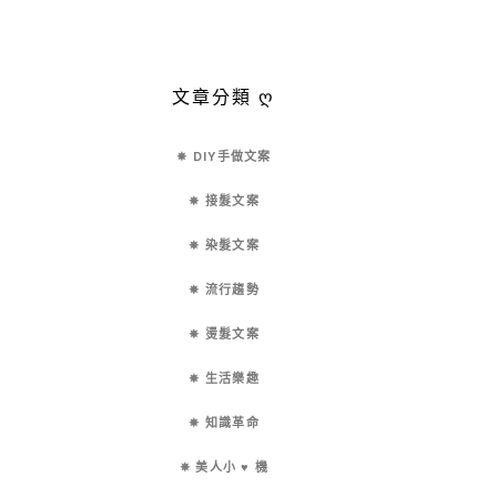
文章分類 ღ
✵ DIY手做文案
✵ 接髮文案
✵ 染髮文案
✵ 流行趨勢
✵ 燙髮文案
✵ 生活樂趣
✵ 知識革命
✵ 美人小 ♥ 機