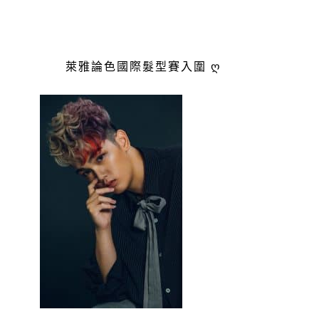
萊雅論色國際髮型賽入圍 ღ