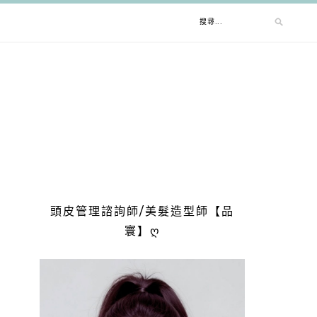
搜
尋
關
鍵
字:
頭皮管理諮詢師/美髮造型師【品
寰】ღ