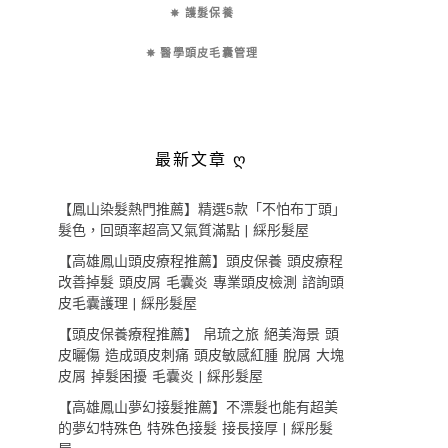
✵ 護髮保養
✵ 醫學頭皮毛囊管理
最新文章 ღ
【鳳山染髮熱門推薦】精選5款「不怕布丁頭」
髮色，回頭率超高又氣質滿點 | 綵彤髮屋
【高雄鳳山頭皮療程推薦】頭皮保養 頭皮療程
改善掉髮 頭皮屑 毛囊炎 專業頭皮檢測 諮詢頭
皮毛囊護理 | 綵彤髮屋
【頭皮保養療程推薦】 帛琉之旅 絕美海景 頭
皮曬傷 造成頭皮刺痛 頭皮敏感紅腫 脫屑 大塊
皮屑 掉髮困擾 毛囊炎 | 綵彤髮屋
【高雄鳳山夢幻接髮推薦】不漂髮也能有超美
的夢幻特殊色 特殊色接髮 接長接厚 | 綵彤髮