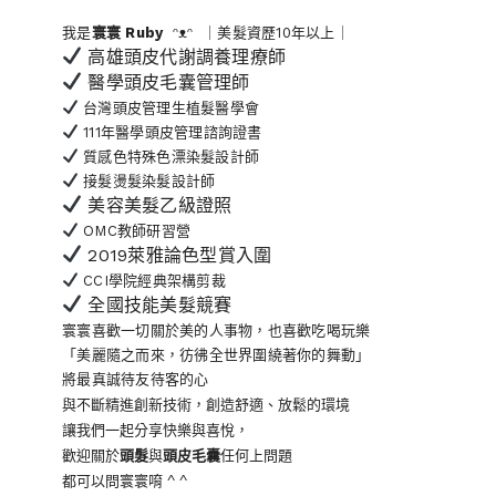
我是
寰寰
Ruby
ᵔᴥᵔ ｜美髮資歷10年以上｜
高雄頭皮代謝調養理療師
醫學頭皮毛囊管理師
台灣頭皮管理生植髮醫學會
111年醫學頭皮管理諮詢證書
質感色特殊色漂染髮設計師
接髮燙髮染髮設計師
美容美髮乙級證照
OMC教師研習營
2019萊雅論色型賞入圍
CCI學院經典架構剪裁
全國技能美髮競賽
寰寰喜歡一切關於美的人事物
，也喜歡吃喝玩樂
「美麗隨之而來，彷彿全世界
圍繞著你的舞動」
將最真誠待友待客的心
與不斷精進創新技術，創造舒適、放鬆的環境
讓我們一起分享快樂與喜悅，
歡迎關於
頭髮
與
頭皮毛囊
任何上問題
都可以問寰寰唷 ^ ^