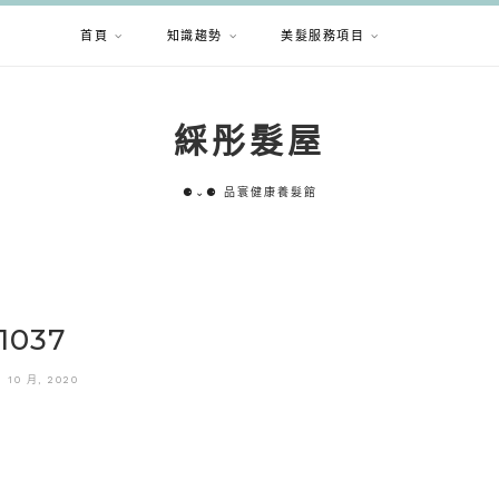
首頁
知識趨勢
美髮服務項目
綵彤髮屋
⚈⌄⚈ 品寰健康養髮館
1037
3 10 月, 2020