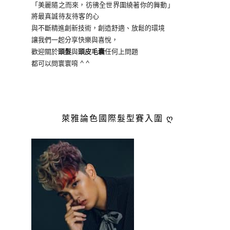
「美麗隨之而來，彷彿全世界
圍繞著你的舞動」
將最真誠待友待客的心
與不斷精進創新技術，創造舒適、放鬆的環境
讓我們一起分享快樂與喜悅，
歡迎關於
頭髮
與
頭皮毛囊
任何上問題
都可以問寰寰唷 ^ ^
萊雅論色國際髮型賽入圍 ღ