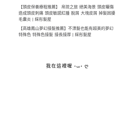
【頭皮保養療程推薦】 帛琉之旅 絕美海景 頭皮曬傷
造成頭皮刺痛 頭皮敏感紅腫 脫屑 大塊皮屑 掉髮困擾
毛囊炎 | 綵彤髮屋
【高雄鳳山夢幻接髮推薦】不漂髮也能有超美的夢幻
特殊色 特殊色接髮 接長接厚 | 綵彤髮屋
我在這裡喔 •⩊• ღ