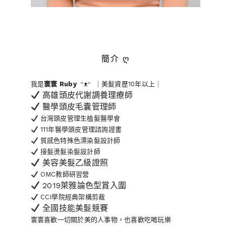
簡介 ღ
我是
寰寰
Ruby
ᵔᴥᵔ ｜美髮資歷10年以上｜
高雄頭皮代謝調養理療師
醫學頭皮毛囊管理師
台灣頭皮管理生植髮醫學會
111年醫學頭皮管理諮詢證書
質感色特殊色漂染髮設計師
接髮燙髮染髮設計師
美容美髮乙級證照
OMC教師研習營
2019萊雅論色型賞入圍
CCI學院經典架構剪裁
全國技能美髮競賽
寰寰喜歡一切關於美的人事物
，也喜歡吃喝玩樂