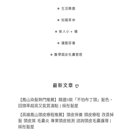
✵ 生活樂趣
✵ 知識革命
✵ 美人小 ♥ 機
✵ 護髮保養
✵ 醫學頭皮毛囊管理
最新文章 ღ
【鳳山染髮熱門推薦】精選5款「不怕布丁頭」髮色，
回頭率超高又氣質滿點 | 綵彤髮屋
【高雄鳳山頭皮療程推薦】頭皮保養 頭皮療程 改善掉
髮 頭皮屑 毛囊炎 專業頭皮檢測 諮詢頭皮毛囊護理 |
綵彤髮屋