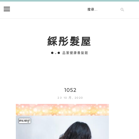
跳
搜
至
主
要
尋
內
綵彤髮屋
容
關
⚈⌄⚈ 品寰健康養髮館
鍵
字:
1052
23 10 月, 2020