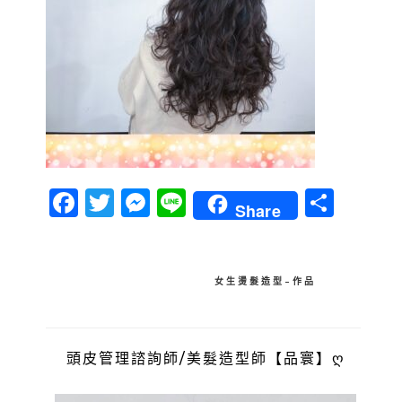
Facebook
Twitter
Messenger
Line
分
Share
享
文
女生燙髮造型-作品
章
導
頭皮管理諮詢師/美髮造型師【品寰】ღ
覽