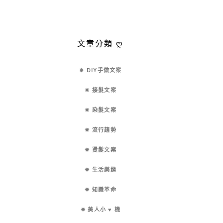
文章分類 ღ
✵ DIY手做文案
✵ 接髮文案
✵ 染髮文案
✵ 流行趨勢
✵ 燙髮文案
✵ 生活樂趣
✵ 知識革命
✵ 美人小 ♥ 機