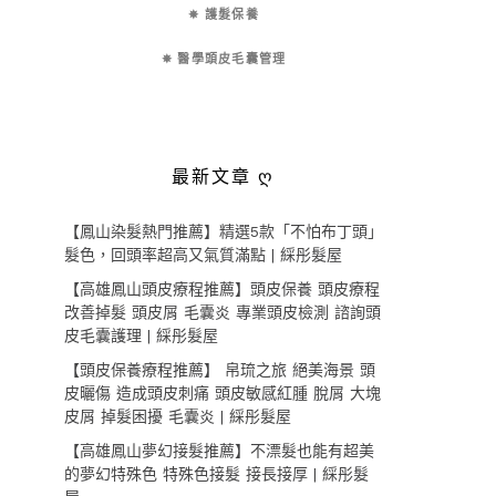
✵ 護髮保養
✵ 醫學頭皮毛囊管理
最新文章 ღ
【鳳山染髮熱門推薦】精選5款「不怕布丁頭」
髮色，回頭率超高又氣質滿點 | 綵彤髮屋
【高雄鳳山頭皮療程推薦】頭皮保養 頭皮療程
改善掉髮 頭皮屑 毛囊炎 專業頭皮檢測 諮詢頭
皮毛囊護理 | 綵彤髮屋
【頭皮保養療程推薦】 帛琉之旅 絕美海景 頭
皮曬傷 造成頭皮刺痛 頭皮敏感紅腫 脫屑 大塊
皮屑 掉髮困擾 毛囊炎 | 綵彤髮屋
【高雄鳳山夢幻接髮推薦】不漂髮也能有超美
的夢幻特殊色 特殊色接髮 接長接厚 | 綵彤髮