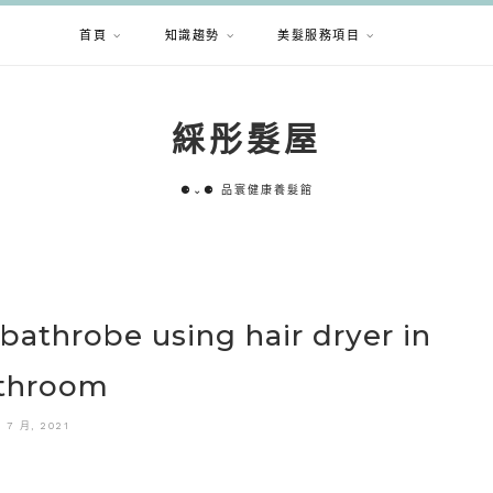
首頁
知識趨勢
美髮服務項目
綵彤髮屋
⚈⌄⚈ 品寰健康養髮館
n bathrobe using hair dryer in
throom
8 7 月, 2021