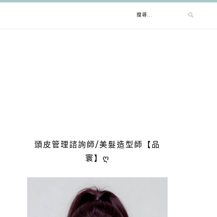
搜
尋
關
鍵
字:
頭皮管理諮詢師/美髮造型師【品
寰】ღ