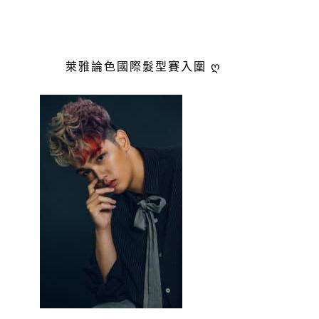
萊雅論色國際髮型賽入圍 ღ