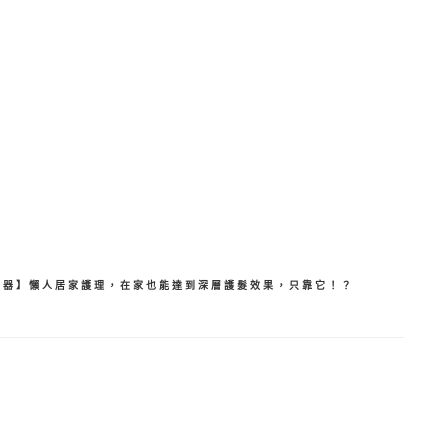
分
享
神器】懶人居家護理，在家也能達到深層護髮效果，只靠它！？