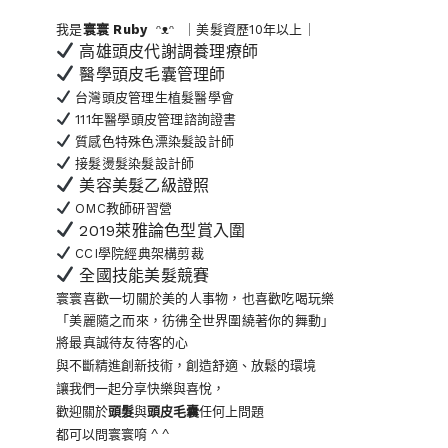
我是
寰寰
Ruby
ᵔᴥᵔ ｜美髮資歷10年以上｜
高雄頭皮代謝調養理療師
醫學頭皮毛囊管理師
台灣頭皮管理生植髮醫學會
111年醫學頭皮管理諮詢證書
質感色特殊色漂染髮設計師
接髮燙髮染髮設計師
美容美髮乙級證照
OMC教師研習營
2019萊雅論色型賞入圍
CCI學院經典架構剪裁
全國技能美髮競賽
寰寰喜歡一切關於美的人事物
，也喜歡吃喝玩樂
「美麗隨之而來，彷彿全世界
圍繞著你的舞動」
將最真誠待友待客的心
與不斷精進創新技術，創造舒適、放鬆的環境
讓我們一起分享快樂與喜悅，
歡迎關於
頭髮
與
頭皮毛囊
任何上問題
都可以問寰寰唷 ^ ^