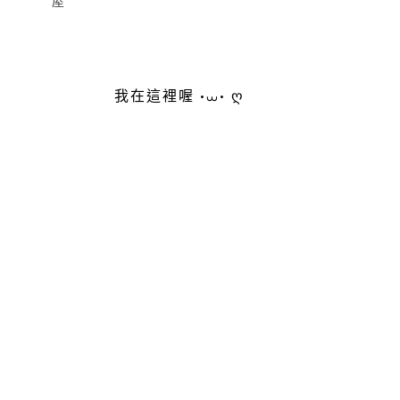
屋
我在這裡喔 •⩊• ღ