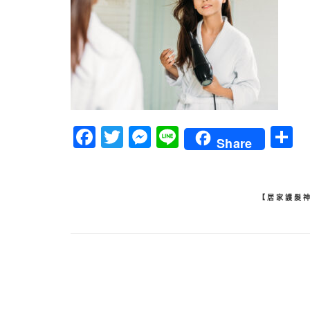
Facebook
Twitter
Messenger
Line
Share
文
【居家護髮
章
導
覽