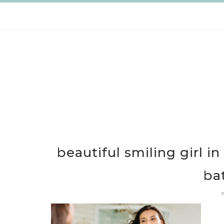
跳
至
主
要
內
容
beautiful smiling girl i
ba