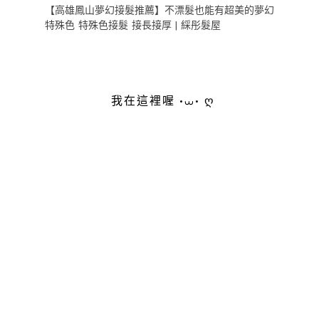
【高雄鳳山夢幻接髮推薦】不漂髮也能有超美的夢幻
特殊色 特殊色接髮 接長接厚 | 綵彤髮屋
我在這裡喔 •⩊• ღ