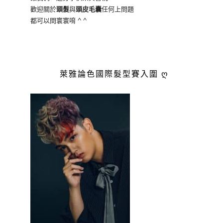
歡迎關於
頭髮
與
頭皮毛囊
任何上問題
都可以問寰寰唷 ^ ^
萊雅論色國際髮型賽入圍 ღ