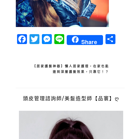
Facebook
Twitter
Messenger
Line
分
Share
享
文
【居家護髮神器】懶人居家護理，在家也能
達到深層護髮效果，只靠它！？
章
導
覽
頭皮管理諮詢師/美髮造型師【品寰】ღ