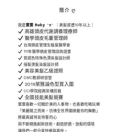
簡介 ღ
我是
寰寰
Ruby
ᵔᴥᵔ ｜美髮資歷10年以上｜
高雄頭皮代謝調養理療師
醫學頭皮毛囊管理師
台灣頭皮管理生植髮醫學會
111年醫學頭皮管理諮詢證書
質感色特殊色漂染髮設計師
接髮燙髮染髮設計師
美容美髮乙級證照
OMC教師研習營
2019萊雅論色型賞入圍
CCI學院經典架構剪裁
全國技能美髮競賽
寰寰喜歡一切關於美的人事物
，也喜歡吃喝玩樂
「美麗隨之而來，彷彿全世界
圍繞著你的舞動」
將最真誠待友待客的心
與不斷精進創新技術，創造舒適、放鬆的環境
讓我們一起分享快樂與喜悅，