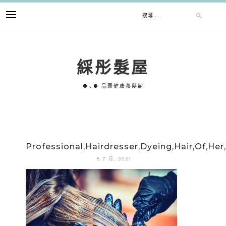
跳
搜
至
主
要
尋
內
綵彤髮屋
容
關
⚈⌄⚈ 品寰健康養髮館
鍵
字:
Professional,Hairdresser,Dyeing,Hair,Of,Her,
8 7 月, 2021