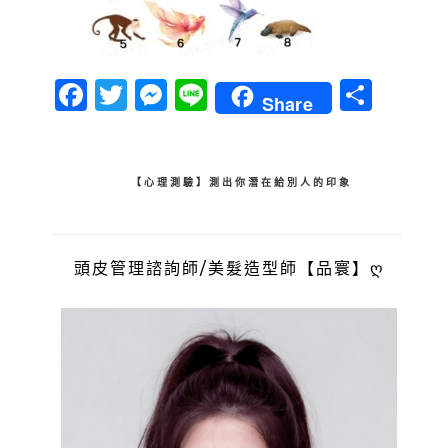
Facebook
Twitter
Messenger
Line
分
Share
享
文
【心理測驗】測出你潛在給別人的印象
章
導
頭皮管理諮詢師/美髮造型師【品寰】ღ
覽