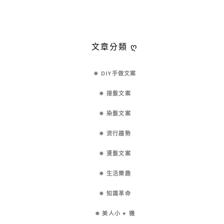
文章分類 ღ
✵ DIY手做文案
✵ 接髮文案
✵ 染髮文案
✵ 流行趨勢
✵ 燙髮文案
✵ 生活樂趣
✵ 知識革命
✵ 美人小 ♥ 機