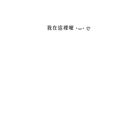
我在這裡喔 •⩊• ღ