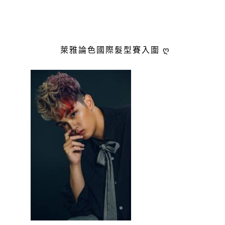
萊雅論色國際髮型賽入圍 ღ