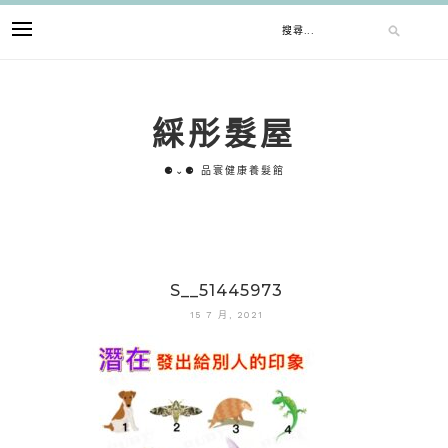
跳
搜
至
主
要
尋
內
綵彤髮屋
容
關
⚈⌄⚈ 品寰健康養髮館
鍵
字:
S__51445973
15 7 月, 2021