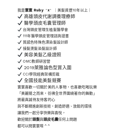
我是
寰寰
Ruby
ᵔᴥᵔ ｜美髮資歷10年以上｜
高雄頭皮代謝調養理療師
醫學頭皮毛囊管理師
台灣頭皮管理生植髮醫學會
111年醫學頭皮管理諮詢證書
質感色特殊色漂染髮設計師
接髮燙髮染髮設計師
美容美髮乙級證照
OMC教師研習營
2019萊雅論色型賞入圍
CCI學院經典架構剪裁
全國技能美髮競賽
寰寰喜歡一切關於美的人事物
，也喜歡吃喝玩樂
「美麗隨之而來，彷彿全世界
圍繞著你的舞動」
將最真誠待友待客的心
與不斷精進創新技術，創造舒適、放鬆的環境
讓我們一起分享快樂與喜悅，
歡迎關於
頭髮
與
頭皮毛囊
任何上問題
都可以問寰寰唷 ^ ^