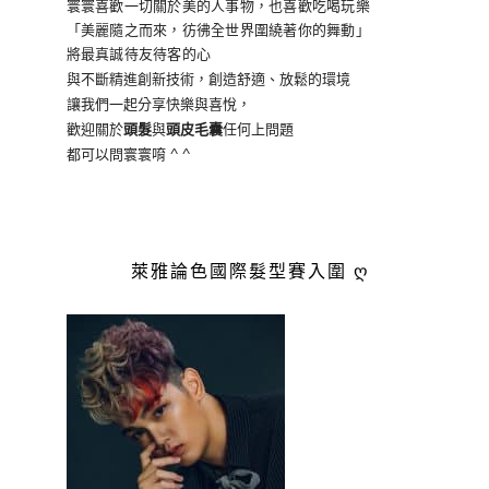
寰寰喜歡一切關於美的人事物
，也喜歡吃喝玩樂
「美麗隨之而來，彷彿全世界
圍繞著你的舞動」
將最真誠待友待客的心
與不斷精進創新技術，創造舒適、放鬆的環境
讓我們一起分享快樂與喜悅，
歡迎關於
頭髮
與
頭皮毛囊
任何上問題
都可以問寰寰唷 ^ ^
萊雅論色國際髮型賽入圍 ღ