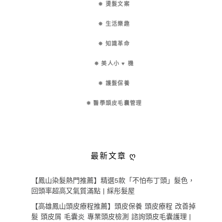
✵ 燙髮文案
✵ 生活樂趣
✵ 知識革命
✵ 美人小 ♥ 機
✵ 護髮保養
✵ 醫學頭皮毛囊管理
最新文章 ღ
【鳳山染髮熱門推薦】精選5款「不怕布丁頭」髮色，
回頭率超高又氣質滿點 | 綵彤髮屋
【高雄鳳山頭皮療程推薦】頭皮保養 頭皮療程 改善掉
髮 頭皮屑 毛囊炎 專業頭皮檢測 諮詢頭皮毛囊護理 |