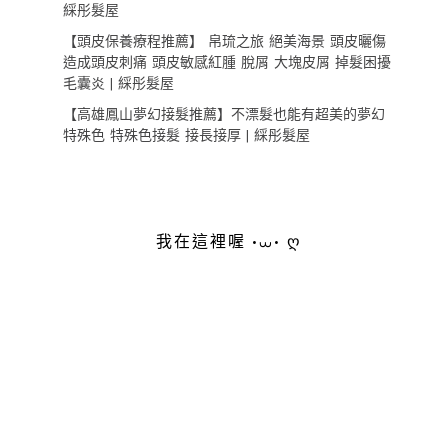
綵彤髮屋
【頭皮保養療程推薦】 帛琉之旅 絕美海景 頭皮曬傷
造成頭皮刺痛 頭皮敏感紅腫 脫屑 大塊皮屑 掉髮困擾
毛囊炎 | 綵彤髮屋
【高雄鳳山夢幻接髮推薦】不漂髮也能有超美的夢幻
特殊色 特殊色接髮 接長接厚 | 綵彤髮屋
我在這裡喔 •⩊• ღ