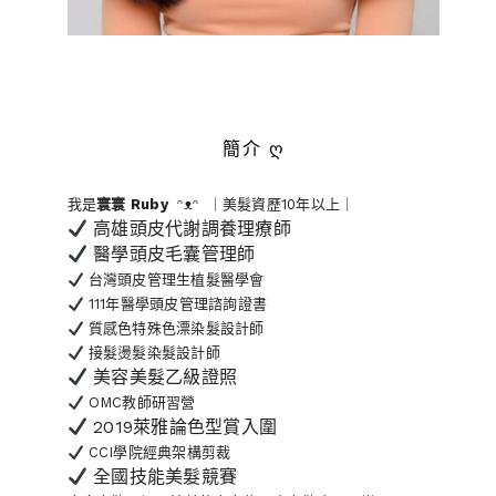
簡介 ღ
我是
寰寰
Ruby
ᵔᴥᵔ ｜美髮資歷10年以上｜
高雄頭皮代謝調養理療師
醫學頭皮毛囊管理師
台灣頭皮管理生植髮醫學會
111年醫學頭皮管理諮詢證書
質感色特殊色漂染髮設計師
接髮燙髮染髮設計師
美容美髮乙級證照
OMC教師研習營
2019萊雅論色型賞入圍
CCI學院經典架構剪裁
全國技能美髮競賽