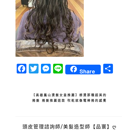
Facebook
Twitter
Messenger
Line
分
Share
享
文
【高雄鳳山燙髮女皇推薦】想燙那種超美的
捲髮 捲髮推薦這款 吹乾就像電棒捲的感覺
章
導
覽
頭皮管理諮詢師/美髮造型師【品寰】ღ