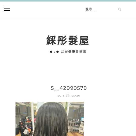
跳
搜
至
主
要
尋
內
綵彤髮屋
容
關
⚈⌄⚈ 品寰健康養髮館
鍵
字:
S__42090579
20 5 月, 2020