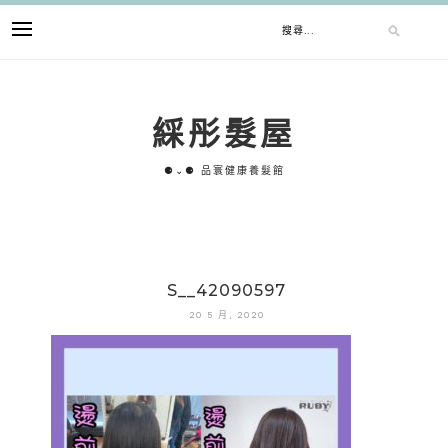
跳
搜
至
主
要
尋
內
綵彤髮屋
容
關
⚈⌄⚈ 品寰健康養髮館
鍵
字:
S__42090597
20 5 月, 2020