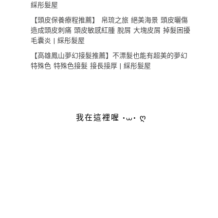
綵彤髮屋
【頭皮保養療程推薦】 帛琉之旅 絕美海景 頭皮曬傷
造成頭皮刺痛 頭皮敏感紅腫 脫屑 大塊皮屑 掉髮困擾
毛囊炎 | 綵彤髮屋
【高雄鳳山夢幻接髮推薦】不漂髮也能有超美的夢幻
特殊色 特殊色接髮 接長接厚 | 綵彤髮屋
我在這裡喔 •⩊• ღ