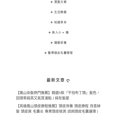
✵ 燙髮文案
✵ 生活樂趣
✵ 知識革命
✵ 美人小 ♥ 機
✵ 護髮保養
✵ 醫學頭皮毛囊管理
最新文章 ღ
【鳳山染髮熱門推薦】精選5款「不怕布丁頭」髮色，
回頭率超高又氣質滿點 | 綵彤髮屋
【高雄鳳山頭皮療程推薦】頭皮保養 頭皮療程 改善掉
髮 頭皮屑 毛囊炎 專業頭皮檢測 諮詢頭皮毛囊護理 |