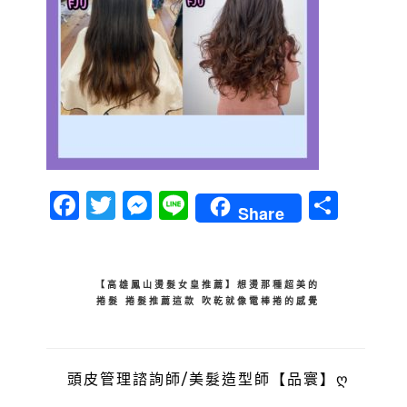
Facebook
Twitter
Messenger
Line
分
Share
享
文
【高雄鳳山燙髮女皇推薦】想燙那種超美的
捲髮 捲髮推薦這款 吹乾就像電棒捲的感覺
章
導
覽
頭皮管理諮詢師/美髮造型師【品寰】ღ