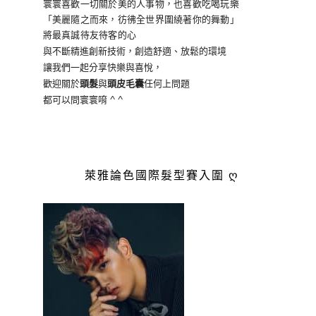
寰寰喜歡一切關於美的人事物
，也喜歡吃喝玩樂
「美麗隨之而來，彷彿全世界
圍繞著你的舞動」
將最真誠待友待客的心
與不斷精進創新技術，創造舒適、放鬆的環境
讓我們一起分享快樂與喜悅，
歡迎關於
頭髮
與
頭皮毛囊
任何上問題
都可以問寰寰唷 ^ ^
萊雅論色國際髮型賽入圍 ღ