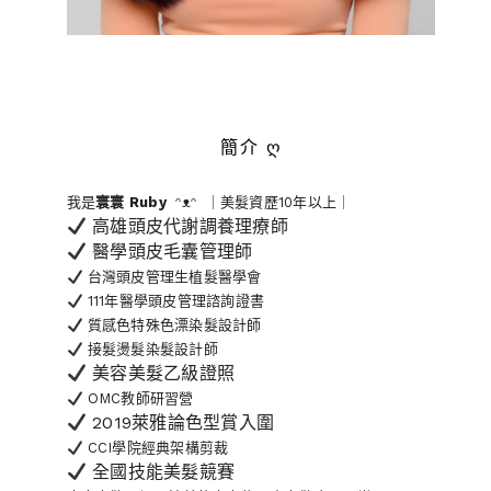
簡介 ღ
我是
寰寰
Ruby
ᵔᴥᵔ ｜美髮資歷10年以上｜
高雄頭皮代謝調養理療師
醫學頭皮毛囊管理師
台灣頭皮管理生植髮醫學會
111年醫學頭皮管理諮詢證書
質感色特殊色漂染髮設計師
接髮燙髮染髮設計師
美容美髮乙級證照
OMC教師研習營
2019萊雅論色型賞入圍
CCI學院經典架構剪裁
全國技能美髮競賽