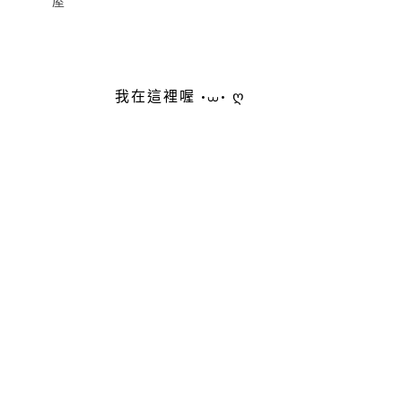
屋
我在這裡喔 •⩊• ღ