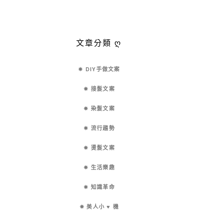
文章分類 ღ
✵ DIY手做文案
✵ 接髮文案
✵ 染髮文案
✵ 流行趨勢
✵ 燙髮文案
✵ 生活樂趣
✵ 知識革命
✵ 美人小 ♥ 機