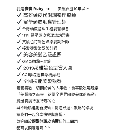
我是
寰寰
Ruby
ᵔᴥᵔ ｜美髮資歷10年以上｜
高雄頭皮代謝調養理療師
醫學頭皮毛囊管理師
台灣頭皮管理生植髮醫學會
111年醫學頭皮管理諮詢證書
質感色特殊色漂染髮設計師
接髮燙髮染髮設計師
美容美髮乙級證照
OMC教師研習營
2019萊雅論色型賞入圍
CCI學院經典架構剪裁
全國技能美髮競賽
寰寰喜歡一切關於美的人事物
，也喜歡吃喝玩樂
「美麗隨之而來，彷彿全世界
圍繞著你的舞動」
將最真誠待友待客的心
與不斷精進創新技術，創造舒適、放鬆的環境
讓我們一起分享快樂與喜悅，
歡迎關於
頭髮
與
頭皮毛囊
任何上問題
都可以問寰寰唷 ^ ^