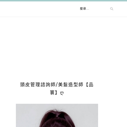
搜
尋
關
鍵
字:
頭皮管理諮詢師/美髮造型師【品
寰】ღ