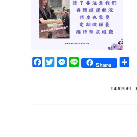
Facebook
Twitter
Messenger
Line
Share
文
【掉髮困擾】 
章
導
覽