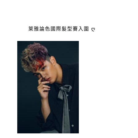
萊雅論色國際髮型賽入圍 ღ