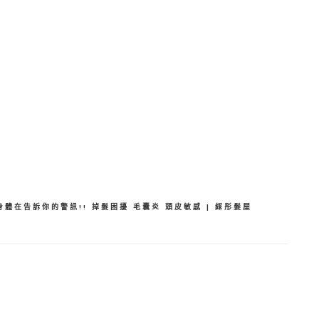
分
享
身體在告訴你的警訊!! 掉髮困擾 毛囊炎 頭皮敏感 | 綵彤髮屋