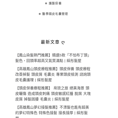
✵ 護髮保養
✵ 醫學頭皮毛囊管理
最新文章 ღ
【鳳山染髮熱門推薦】精選5款「不怕布丁頭」
髮色，回頭率超高又氣質滿點 | 綵彤髮屋
【高雄鳳山頭皮療程推薦】頭皮保養 頭皮療程
改善掉髮 頭皮屑 毛囊炎 專業頭皮檢測 諮詢頭
皮毛囊護理 | 綵彤髮屋
【頭皮保養療程推薦】 帛琉之旅 絕美海景 頭
皮曬傷 造成頭皮刺痛 頭皮敏感紅腫 脫屑 大塊
皮屑 掉髮困擾 毛囊炎 | 綵彤髮屋
【高雄鳳山夢幻接髮推薦】不漂髮也能有超美
的夢幻特殊色 特殊色接髮 接長接厚 | 綵彤髮