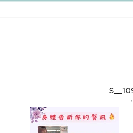
跳
至
主
要
內
容
S__10
2