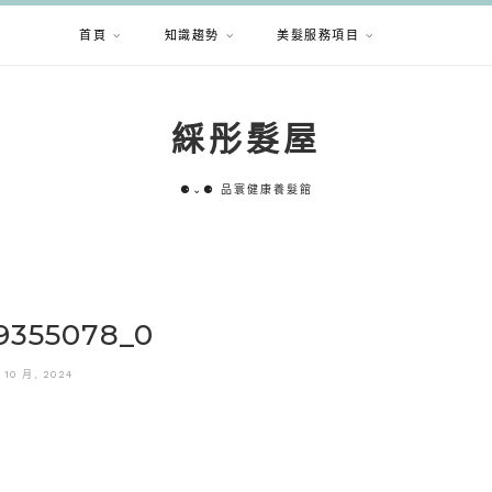
首頁
知識趨勢
美髮服務項目
綵彤髮屋
⚈⌄⚈ 品寰健康養髮館
9355078_0
 10 月, 2024