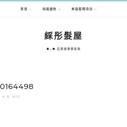
首頁
知識趨勢
美髮服務項目
綵彤髮屋
⚈⌄⚈ 品寰健康養髮館
70164498
7 10 月, 2022