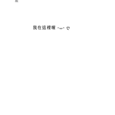
屋
我在這裡喔 •⩊• ღ