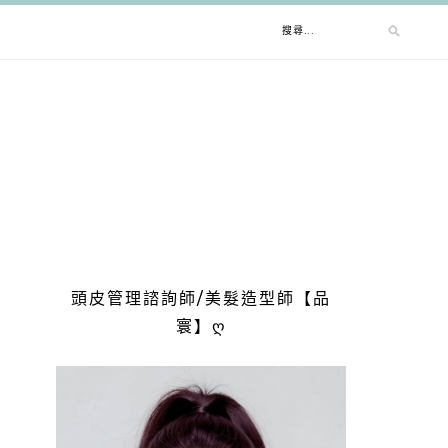
搜
尋
關
鍵
字:
頭皮管理諮詢師/美髮造型師【品
寰】ღ