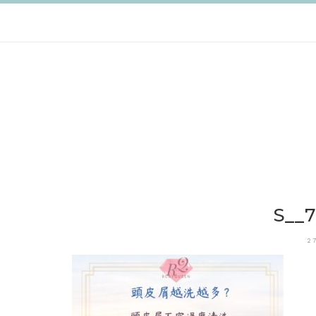
跳
至
主
要
內
容
S__
2