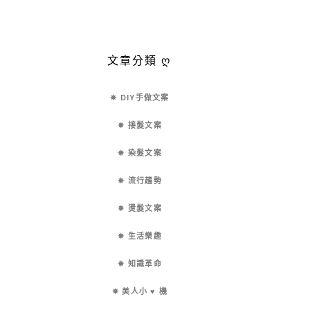
文章分類 ღ
✵ DIY手做文案
✵ 接髮文案
✵ 染髮文案
✵ 流行趨勢
✵ 燙髮文案
✵ 生活樂趣
✵ 知識革命
✵ 美人小 ♥ 機