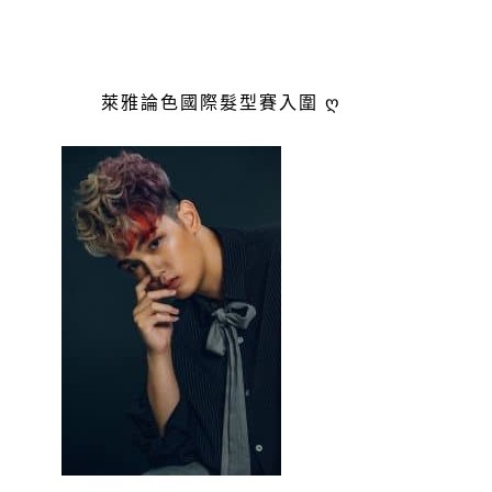
萊雅論色國際髮型賽入圍 ღ