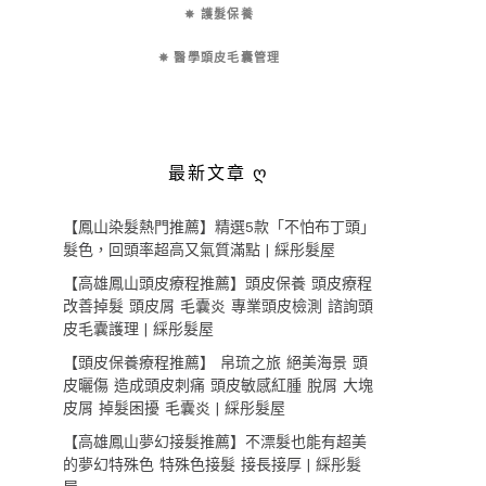
✵ 護髮保養
✵ 醫學頭皮毛囊管理
最新文章 ღ
【鳳山染髮熱門推薦】精選5款「不怕布丁頭」
髮色，回頭率超高又氣質滿點 | 綵彤髮屋
【高雄鳳山頭皮療程推薦】頭皮保養 頭皮療程
改善掉髮 頭皮屑 毛囊炎 專業頭皮檢測 諮詢頭
皮毛囊護理 | 綵彤髮屋
【頭皮保養療程推薦】 帛琉之旅 絕美海景 頭
皮曬傷 造成頭皮刺痛 頭皮敏感紅腫 脫屑 大塊
皮屑 掉髮困擾 毛囊炎 | 綵彤髮屋
【高雄鳳山夢幻接髮推薦】不漂髮也能有超美
的夢幻特殊色 特殊色接髮 接長接厚 | 綵彤髮