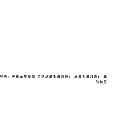
分
享
何解決? 專業頭皮檢測 諮詢頭皮毛囊護理| 頭皮毛囊護理| 綵
彤髮屋