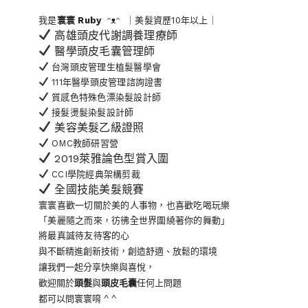
我是
寰寰
Ruby
ᵔᴥᵔ ｜美髮資歷10年以上｜
高雄頭皮代謝調養理療師
醫學頭皮毛囊管理師
台灣頭皮管理生植髮醫學會
111年醫學頭皮管理諮詢證書
質感色特殊色漂染髮設計師
接髮燙髮染髮設計師
美容美髮乙級證照
OMC教師研習營
2019萊雅論色型賞入圍
CCI學院經典架構剪裁
全國技能美髮競賽
寰寰喜歡一切關於美的人事物
，也喜歡吃喝玩樂
「美麗隨之而來，彷彿全世界
圍繞著你的舞動」
將最真誠待友待客的心
與不斷精進創新技術，創造舒適、放鬆的環境
讓我們一起分享快樂與喜悅，
歡迎關於
頭髮
與
頭皮毛囊
任何上問題
都可以問寰寰唷 ^ ^