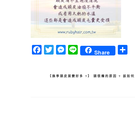
Facebook
Twitter
Messenger
Line
Share
文
【換季頭皮屑變好多 ?】 頭很癢的原因 ? 該如
章
導
覽