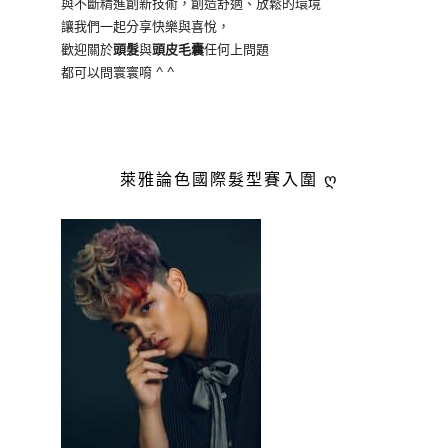
與不斷精進創新技術，創造舒適、放鬆的環境
讓我們一起分享快樂與喜悅，
歡迎關於
頭髮
與
頭皮毛囊
任何上問題
都可以問寰寰唷 ^ ^
萊雅論色國際髮型賽入圍 ღ