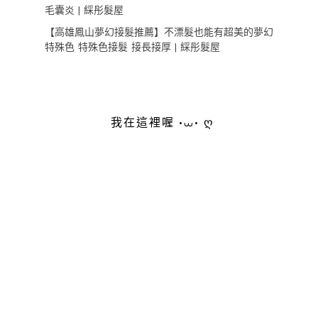
毛囊炎 | 綵彤髮屋
【高雄鳳山夢幻接髮推薦】不漂髮也能有超美的夢幻
特殊色 特殊色接髮 接長接厚 | 綵彤髮屋
我在這裡喔 •⩊• ღ