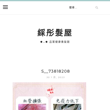
跳
搜
至
主
要
尋
內
綵彤髮屋
容
關
⚈⌄⚈ 品寰健康養髮館
鍵
字:
S__73818208
30 1 月, 2023