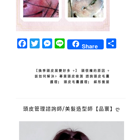
Facebook
Twitter
Messenger
Line
分
Share
享
文
【換季頭皮屑變好多 ?】 頭很癢的原因 ?
該如何解決? 專業頭皮檢測 諮詢頭皮毛囊
章
護理| 頭皮毛囊護理| 綵彤髮屋
導
覽
頭皮管理諮詢師/美髮造型師【品寰】ღ