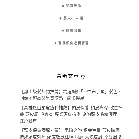
✵ 知識革命
✵ 美人小 ♥ 機
✵ 護髮保養
✵ 醫學頭皮毛囊管理
最新文章 ღ
【鳳山染髮熱門推薦】精選5款「不怕布丁頭」髮色，
回頭率超高又氣質滿點 | 綵彤髮屋
【高雄鳳山頭皮療程推薦】頭皮保養 頭皮療程 改善掉
髮 頭皮屑 毛囊炎 專業頭皮檢測 諮詢頭皮毛囊護理 |
綵彤髮屋
【頭皮保養療程推薦】 帛琉之旅 絕美海景 頭皮曬傷
造成頭皮刺痛 頭皮敏感紅腫 脫屑 大塊皮屑 掉髮困擾