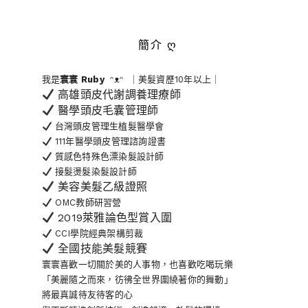
簡介 ღ
我是
寰寰
Ruby
ᵔᴥᵔ ｜美髮資歷10年以上｜
高雄頭皮代謝調養理療師
醫學頭皮毛囊管理師
台灣頭皮管理生植髮醫學會
111年醫學頭皮管理諮詢證書
質感色特殊色漂染髮設計師
接髮燙髮染髮設計師
美容美髮乙級證照
OMC教師研習營
2019萊雅論色型賞入圍
CCI學院經典架構剪裁
全國技能美髮競賽
寰寰喜歡一切關於美的人事物
，也喜歡吃喝玩樂
「美麗隨之而來，彷彿全世界
圍繞著你的舞動」
將最真誠待友待客的心