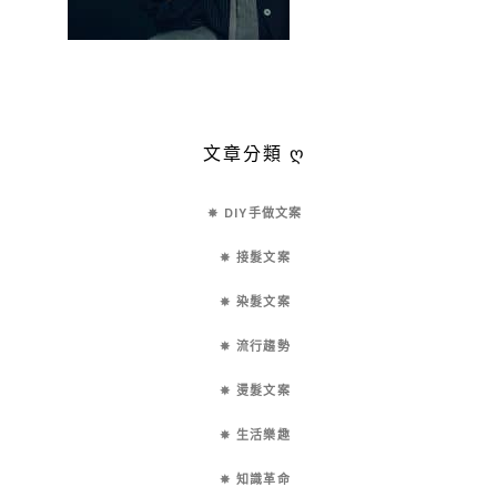
文章分類 ღ
✵ DIY手做文案
✵ 接髮文案
✵ 染髮文案
✵ 流行趨勢
✵ 燙髮文案
✵ 生活樂趣
✵ 知識革命