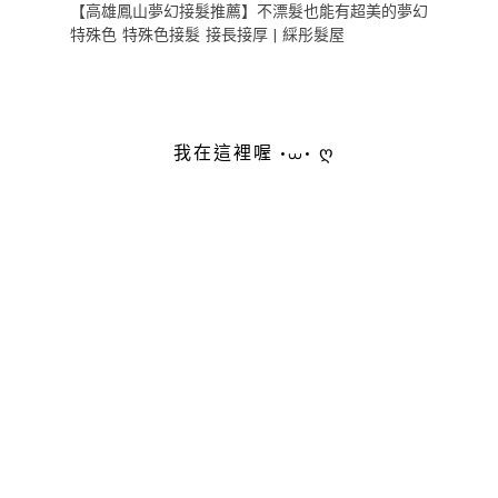
【高雄鳳山夢幻接髮推薦】不漂髮也能有超美的夢幻
特殊色 特殊色接髮 接長接厚 | 綵彤髮屋
我在這裡喔 •⩊• ღ