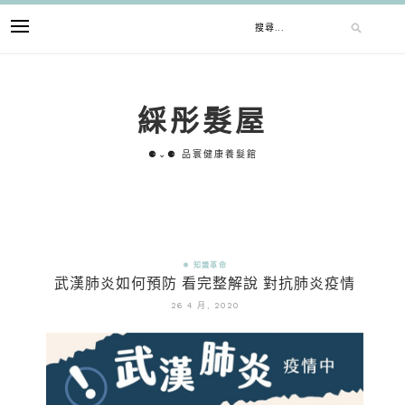
綵彤髮屋
⚈⌄⚈ 品寰健康養髮館
✵ 知識革命
武漢肺炎如何預防 看完整解說 對抗肺炎疫情
26 4 月, 2020