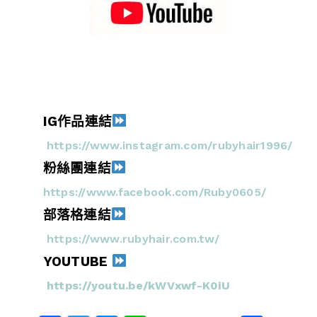
IG作品連結
https://www.instagram.com/rubyhair1996/
粉絲團連結
https://www.facebook.com/Ruby0605/
部落格連結
https://www.rubyhair.com.tw/
YOUTUBE
https://youtu.be/kWVxwf-K0iU