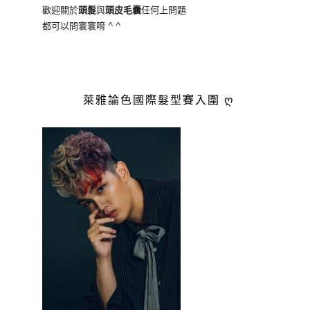
歡迎關於
頭髮
與
頭皮毛囊
任何上問題
都可以問寰寰唷 ^ ^
萊雅論色國際髮型賽入圍 ღ