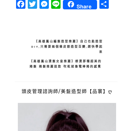
Facebook
Twitter
Messenger
Line
分
Share
享
【高雄鳳山編髮造型推薦】自己也能造型
DIY,只需要兩個橡皮筋造型百變,趕快學起
來
【高雄鳳山燙髮女皇推薦】想燙那種超美的
捲髮 捲髮推薦這款 吹乾就像電棒捲的感覺
頭皮管理諮詢師/美髮造型師【品寰】ღ