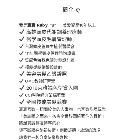
簡介 ღ
我是
寰寰
Ruby
ᵔᴥᵔ ｜美髮資歷10年以上｜
高雄頭皮代謝調養理療師
醫學頭皮毛囊管理師
台灣頭皮管理生植髮醫學會
111年醫學頭皮管理諮詢證書
質感色特殊色漂染髮設計師
接髮燙髮染髮設計師
美容美髮乙級證照
OMC教師研習營
2019萊雅論色型賞入圍
CCI學院經典架構剪裁
全國技能美髮競賽
寰寰喜歡一切關於美的人事物
，也喜歡吃喝玩樂
「美麗隨之而來，彷彿全世界
圍繞著你的舞動」
將最真誠待友待客的心
與不斷精進創新技術，創造舒適、放鬆的環境
讓我們一起分享快樂與喜悅，