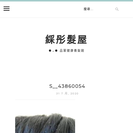
跳
搜
至
主
要
尋
內
綵彤髮屋
容
關
⚈⌄⚈ 品寰健康養髮館
鍵
字:
S__43860054
31 7 月, 2020