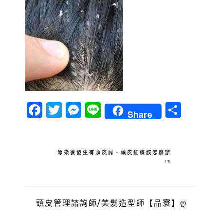
Facebook
Twitter
Messenger
Line
分
Share
享
文
漂染後發生有頭皮屑、頭皮紅癢該怎麼辦
!?
章
導
覽
頭皮管理諮詢師/美髮造型師【品寰】ღ