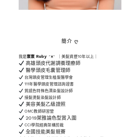
簡介 ღ
我是
寰寰
Ruby
ᵔᴥᵔ ｜美髮資歷10年以上｜
高雄頭皮代謝調養理療師
醫學頭皮毛囊管理師
台灣頭皮管理生植髮醫學會
111年醫學頭皮管理諮詢證書
質感色特殊色漂染髮設計師
接髮燙髮染髮設計師
美容美髮乙級證照
OMC教師研習營
2019萊雅論色型賞入圍
CCI學院經典架構剪裁
全國技能美髮競賽