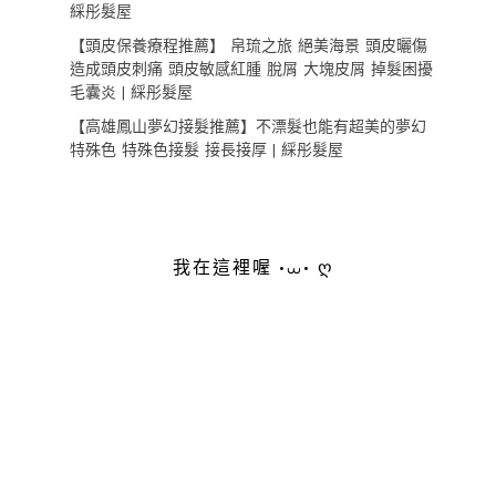
綵彤髮屋
【頭皮保養療程推薦】 帛琉之旅 絕美海景 頭皮曬傷
造成頭皮刺痛 頭皮敏感紅腫 脫屑 大塊皮屑 掉髮困擾
毛囊炎 | 綵彤髮屋
【高雄鳳山夢幻接髮推薦】不漂髮也能有超美的夢幻
特殊色 特殊色接髮 接長接厚 | 綵彤髮屋
我在這裡喔 •⩊• ღ