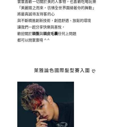
寰寰喜歡一切關於美的人事物
，也喜歡吃喝玩樂
「美麗隨之而來，彷彿全世界
圍繞著你的舞動」
將最真誠待友待客的心
與不斷精進創新技術，創造舒適、放鬆的環境
讓我們一起分享快樂與喜悅，
歡迎關於
頭髮
與
頭皮毛囊
任何上問題
都可以問寰寰唷 ^ ^
萊雅論色國際髮型賽入圍 ღ