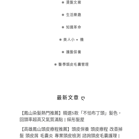
✵ 燙髮文案
✵ 生活樂趣
✵ 知識革命
✵ 美人小 ♥ 機
✵ 護髮保養
✵ 醫學頭皮毛囊管理
最新文章 ღ
【鳳山染髮熱門推薦】精選5款「不怕布丁頭」髮色，
回頭率超高又氣質滿點 | 綵彤髮屋
【高雄鳳山頭皮療程推薦】頭皮保養 頭皮療程 改善掉
髮 頭皮屑 毛囊炎 專業頭皮檢測 諮詢頭皮毛囊護理 |