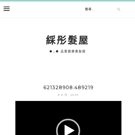
跳
搜
至
主
要
尋
內
綵彤髮屋
容
關
⚈⌄⚈ 品寰健康養髮館
鍵
字:
621328908.489219
9 9 月, 2020
視
訊
播
放
器