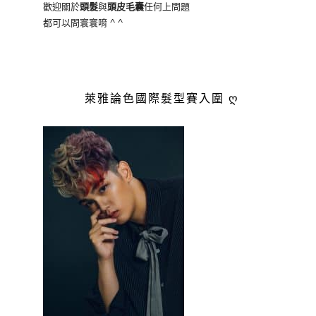
歡迎關於
頭髮
與
頭皮毛囊
任何上問題
都可以問寰寰唷 ^ ^
萊雅論色國際髮型賽入圍 ღ