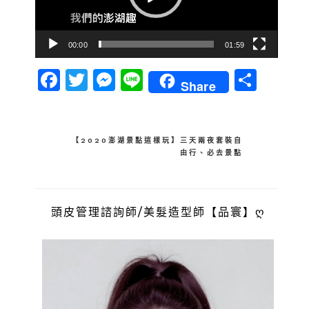
00:00
01:59
Facebook
Twitter
Messenger
Line
分
Share
享
文
【2020澎湖景點這樣玩】三天兩夜套裝自
由行、必去景點
章
導
覽
頭皮管理諮詢師/美髮造型師【品寰】ღ