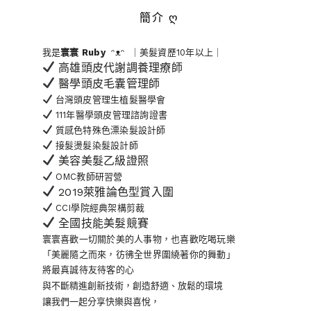
簡介 ღ
我是
寰寰
Ruby
ᵔᴥᵔ ｜美髮資歷10年以上｜
高雄頭皮代謝調養理療師
醫學頭皮毛囊管理師
台灣頭皮管理生植髮醫學會
111年醫學頭皮管理諮詢證書
質感色特殊色漂染髮設計師
接髮燙髮染髮設計師
美容美髮乙級證照
OMC教師研習營
2019萊雅論色型賞入圍
CCI學院經典架構剪裁
全國技能美髮競賽
寰寰喜歡一切關於美的人事物
，也喜歡吃喝玩樂
「美麗隨之而來，彷彿全世界
圍繞著你的舞動」
將最真誠待友待客的心
與不斷精進創新技術，創造舒適、放鬆的環境
讓我們一起分享快樂與喜悅，