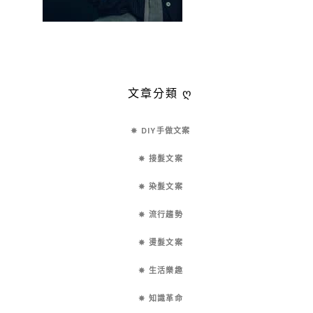
文章分類 ღ
✵ DIY手做文案
✵ 接髮文案
✵ 染髮文案
✵ 流行趨勢
✵ 燙髮文案
✵ 生活樂趣
✵ 知識革命