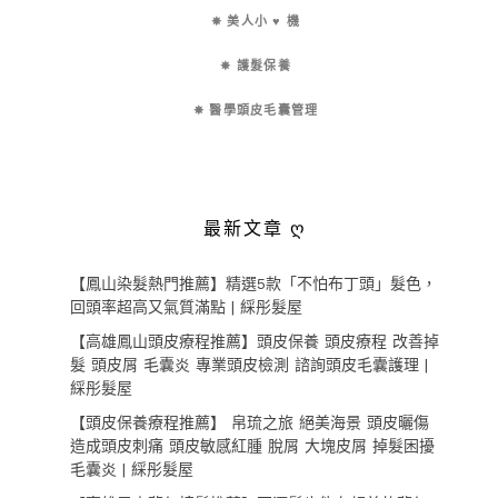
✵ 美人小 ♥ 機
✵ 護髮保養
✵ 醫學頭皮毛囊管理
最新文章 ღ
【鳳山染髮熱門推薦】精選5款「不怕布丁頭」髮色，
回頭率超高又氣質滿點 | 綵彤髮屋
【高雄鳳山頭皮療程推薦】頭皮保養 頭皮療程 改善掉
髮 頭皮屑 毛囊炎 專業頭皮檢測 諮詢頭皮毛囊護理 |
綵彤髮屋
【頭皮保養療程推薦】 帛琉之旅 絕美海景 頭皮曬傷
造成頭皮刺痛 頭皮敏感紅腫 脫屑 大塊皮屑 掉髮困擾
毛囊炎 | 綵彤髮屋