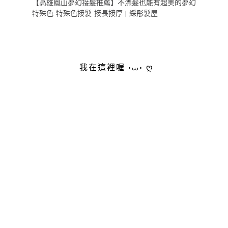
【高雄鳳山夢幻接髮推薦】不漂髮也能有超美的夢幻
特殊色 特殊色接髮 接長接厚 | 綵彤髮屋
我在這裡喔 •⩊• ღ