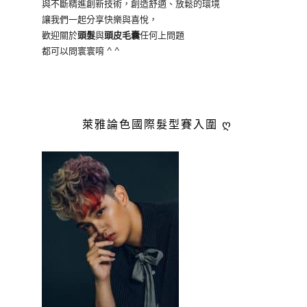
與不斷精進創新技術，創造舒適、放鬆的環境
讓我們一起分享快樂與喜悅，
歡迎關於
頭髮
與
頭皮毛囊
任何上問題
都可以問寰寰唷 ^ ^
萊雅論色國際髮型賽入圍 ღ