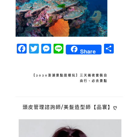
Facebook
Twitter
Messenger
Line
分
Share
享
文
【2020澎湖景點這樣玩】三天兩夜套裝自
由行、必去景點
章
導
覽
頭皮管理諮詢師/美髮造型師【品寰】ღ