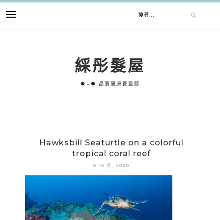
跳
搜
至
主
要
尋
內
綵彤髮屋
容
關
⚈⌄⚈ 品寰健康養髮館
鍵
字:
Hawksbill Seaturtle on a colorful
tropical coral reef
6 10 月, 2020