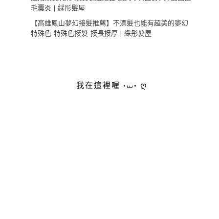
毛囊炎 | 綵彤髮屋
【高雄鳳山夢幻接髮推薦】不漂髮也能有超美的夢幻
特殊色 特殊色接髮 接長接厚 | 綵彤髮屋
我在這裡喔 •⩊• ღ