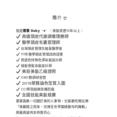
簡介 ღ
我是
寰寰
Ruby
ᵔᴥᵔ ｜美髮資歷10年以上｜
高雄頭皮代謝調養理療師
醫學頭皮毛囊管理師
台灣頭皮管理生植髮醫學會
111年醫學頭皮管理諮詢證書
質感色特殊色漂染髮設計師
接髮燙髮染髮設計師
美容美髮乙級證照
OMC教師研習營
2019萊雅論色型賞入圍
CCI學院經典架構剪裁
全國技能美髮競賽
寰寰喜歡一切關於美的人事物
，也喜歡吃喝玩樂
「美麗隨之而來，彷彿全世界
圍繞著你的舞動」
將最真誠待友待客的心