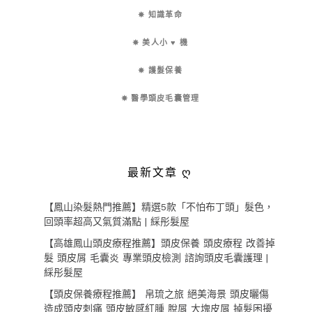
✵ 知識革命
✵ 美人小 ♥ 機
✵ 護髮保養
✵ 醫學頭皮毛囊管理
最新文章 ღ
【鳳山染髮熱門推薦】精選5款「不怕布丁頭」髮色，
回頭率超高又氣質滿點 | 綵彤髮屋
【高雄鳳山頭皮療程推薦】頭皮保養 頭皮療程 改善掉
髮 頭皮屑 毛囊炎 專業頭皮檢測 諮詢頭皮毛囊護理 |
綵彤髮屋
【頭皮保養療程推薦】 帛琉之旅 絕美海景 頭皮曬傷
造成頭皮刺痛 頭皮敏感紅腫 脫屑 大塊皮屑 掉髮困擾