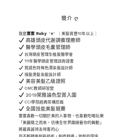
簡介 ღ
我是
寰寰
Ruby
ᵔᴥᵔ ｜美髮資歷10年以上｜
高雄頭皮代謝調養理療師
醫學頭皮毛囊管理師
台灣頭皮管理生植髮醫學會
111年醫學頭皮管理諮詢證書
質感色特殊色漂染髮設計師
接髮燙髮染髮設計師
美容美髮乙級證照
OMC教師研習營
2019萊雅論色型賞入圍
CCI學院經典架構剪裁
全國技能美髮競賽
寰寰喜歡一切關於美的人事物
，也喜歡吃喝玩樂
「美麗隨之而來，彷彿全世界
圍繞著你的舞動」
將最真誠待友待客的心
與不斷精進創新技術，創造舒適、放鬆的環境