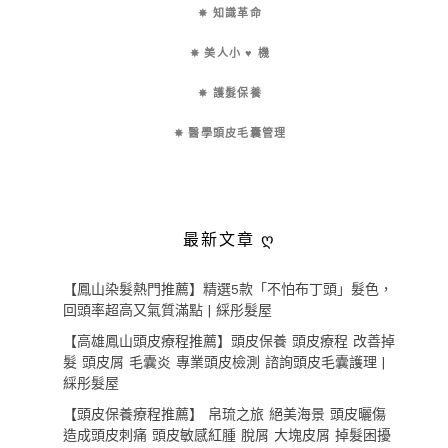
✵ 知識革命
✵ 美人小 ♥ 機
✵ 護髮保養
✵ 醫學頭皮毛囊管理
最新文章 ღ
【鳳山染髮熱門推薦】精選5款「不怕布丁頭」髮色，
回頭率超高又氣質滿點 | 綵彤髮屋
【高雄鳳山頭皮療程推薦】頭皮保養 頭皮療程 改善掉
髮 頭皮屑 毛囊炎 專業頭皮檢測 諮詢頭皮毛囊護理 |
綵彤髮屋
【頭皮保養療程推薦】 帛琉之旅 絕美海景 頭皮曬傷
造成頭皮刺痛 頭皮敏感紅腫 脫屑 大塊皮屑 掉髮困擾