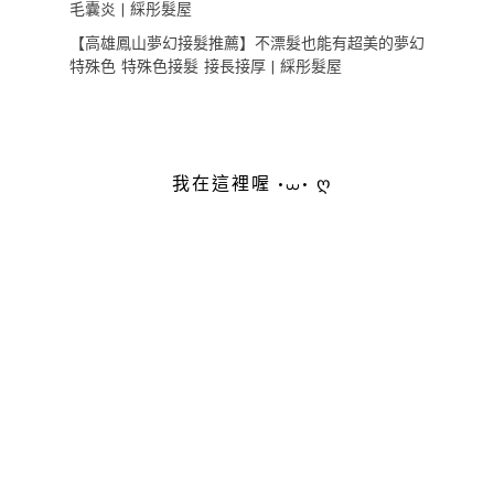
毛囊炎 | 綵彤髮屋
【高雄鳳山夢幻接髮推薦】不漂髮也能有超美的夢幻
特殊色 特殊色接髮 接長接厚 | 綵彤髮屋
我在這裡喔 •⩊• ღ