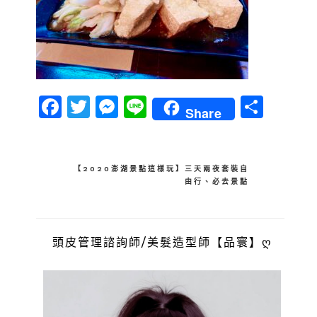
Facebook
Twitter
Messenger
Line
分
Share
享
文
【2020澎湖景點這樣玩】三天兩夜套裝自
由行、必去景點
章
導
覽
頭皮管理諮詢師/美髮造型師【品寰】ღ