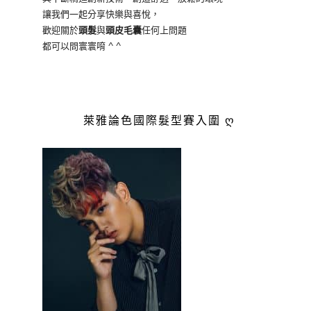
讓我們一起分享快樂與喜悅，
歡迎關於
頭髮
與
頭皮毛囊
任何上問題
都可以問寰寰唷 ^ ^
萊雅論色國際髮型賽入圍 ღ