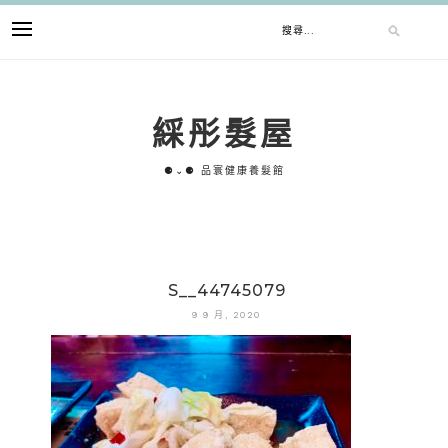
跳
搜
至
主
要
尋
內
綵彤髮屋
容
關
⚈⌄⚈ 品寰健康養髮館
鍵
字:
S__44745079
9 9 月, 2020