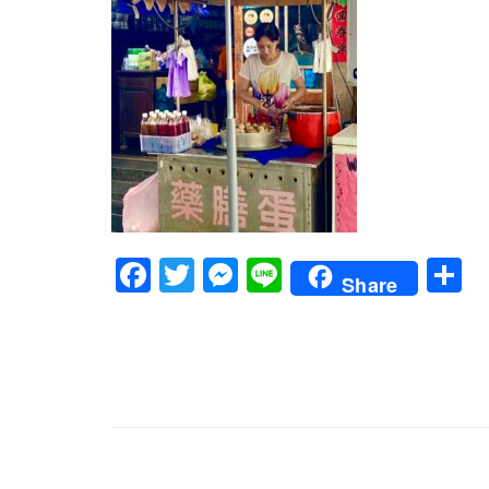
Facebook
Twitter
Messenger
Line
Share
文
章
導
覽