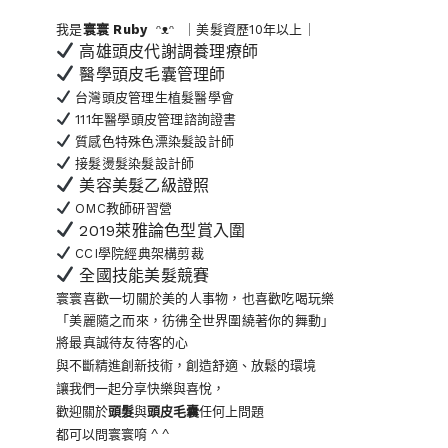
我是
寰寰
Ruby
ᵔᴥᵔ ｜美髮資歷10年以上｜
高雄頭皮代謝調養理療師
醫學頭皮毛囊管理師
台灣頭皮管理生植髮醫學會
111年醫學頭皮管理諮詢證書
質感色特殊色漂染髮設計師
接髮燙髮染髮設計師
美容美髮乙級證照
OMC教師研習營
2019萊雅論色型賞入圍
CCI學院經典架構剪裁
全國技能美髮競賽
寰寰喜歡一切關於美的人事物
，也喜歡吃喝玩樂
「美麗隨之而來，彷彿全世界
圍繞著你的舞動」
將最真誠待友待客的心
與不斷精進創新技術，創造舒適、放鬆的環境
讓我們一起分享快樂與喜悅，
歡迎關於
頭髮
與
頭皮毛囊
任何上問題
都可以問寰寰唷 ^ ^