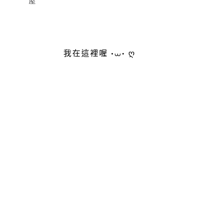
屋
我在這裡喔 •⩊• ღ