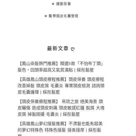
✵ 護髮保養
✵ 醫學頭皮毛囊管理
最新文章 ღ
【鳳山染髮熱門推薦】精選5款「不怕布丁頭」
髮色，回頭率超高又氣質滿點 | 綵彤髮屋
【高雄鳳山頭皮療程推薦】頭皮保養 頭皮療程
改善掉髮 頭皮屑 毛囊炎 專業頭皮檢測 諮詢頭
皮毛囊護理 | 綵彤髮屋
【頭皮保養療程推薦】 帛琉之旅 絕美海景 頭
皮曬傷 造成頭皮刺痛 頭皮敏感紅腫 脫屑 大塊
皮屑 掉髮困擾 毛囊炎 | 綵彤髮屋
【高雄鳳山夢幻接髮推薦】不漂髮也能有超美
的夢幻特殊色 特殊色接髮 接長接厚 | 綵彤髮