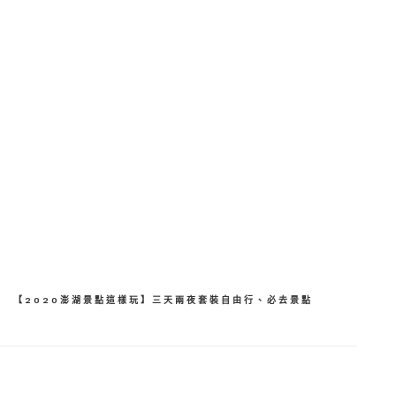
分
享
【2020澎湖景點這樣玩】三天兩夜套裝自由行、必去景點