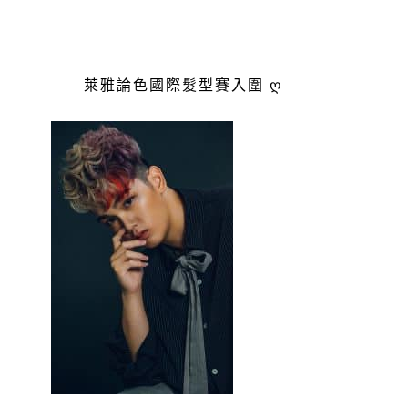
萊雅論色國際髮型賽入圍 ღ