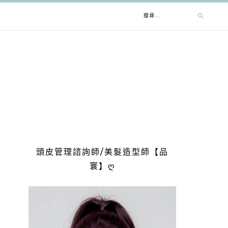
搜
尋
關
鍵
字:
頭皮管理諮詢師/美髮造型師【品
寰】ღ