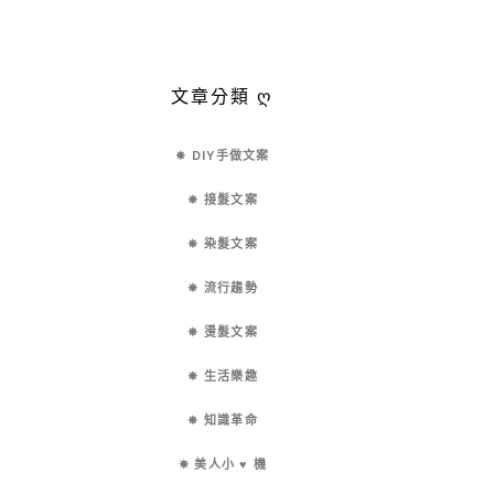
文章分類 ღ
✵ DIY手做文案
✵ 接髮文案
✵ 染髮文案
✵ 流行趨勢
✵ 燙髮文案
✵ 生活樂趣
✵ 知識革命
✵ 美人小 ♥ 機