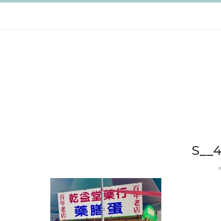
跳
至
主
要
內
容
S__