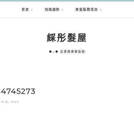
首頁
知識趨勢
美髮服務項目
綵彤髮屋
⚈⌄⚈ 品寰健康養髮館
44745273
9 9 月, 2020