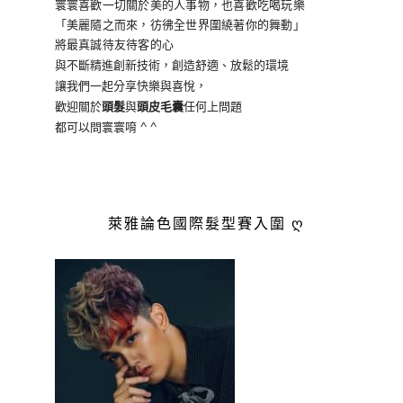
寰寰喜歡一切關於美的人事物
，也喜歡吃喝玩樂
「美麗隨之而來，彷彿全世界
圍繞著你的舞動」
將最真誠待友待客的心
與不斷精進創新技術，創造舒適、放鬆的環境
讓我們一起分享快樂與喜悅，
歡迎關於
頭髮
與
頭皮毛囊
任何上問題
都可以問寰寰唷 ^ ^
萊雅論色國際髮型賽入圍 ღ