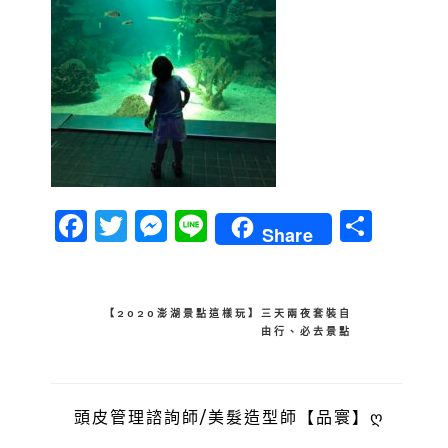
Facebook
Twitter
Messenger
Line
分
Share
享
文
【2020澎湖景點這樣玩】三天兩夜套裝自
由行、必去景點
章
導
覽
頭皮管理諮詢師/美髮造型師【品寰】ღ