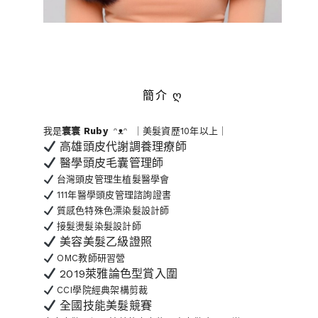
簡介 ღ
我是
寰寰
Ruby
ᵔᴥᵔ ｜美髮資歷10年以上｜
高雄頭皮代謝調養理療師
醫學頭皮毛囊管理師
台灣頭皮管理生植髮醫學會
111年醫學頭皮管理諮詢證書
質感色特殊色漂染髮設計師
接髮燙髮染髮設計師
美容美髮乙級證照
OMC教師研習營
2019萊雅論色型賞入圍
CCI學院經典架構剪裁
全國技能美髮競賽