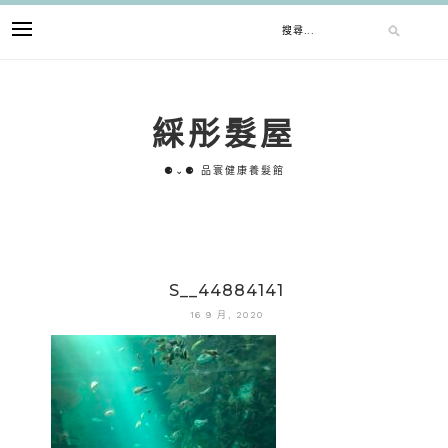
跳
搜
至
主
要
尋
內
綵彤髮屋
容
關
⚈⌄⚈ 品寰健康養髮館
鍵
字:
S__44884141
16 9 月, 2020