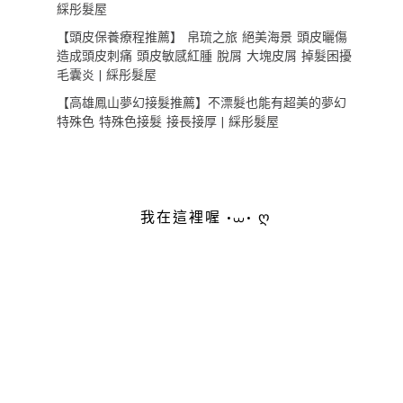
綵彤髮屋
【頭皮保養療程推薦】 帛琉之旅 絕美海景 頭皮曬傷
造成頭皮刺痛 頭皮敏感紅腫 脫屑 大塊皮屑 掉髮困擾
毛囊炎 | 綵彤髮屋
【高雄鳳山夢幻接髮推薦】不漂髮也能有超美的夢幻
特殊色 特殊色接髮 接長接厚 | 綵彤髮屋
我在這裡喔 •⩊• ღ