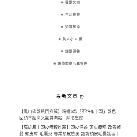
✵ 燙髮文案
✵ 生活樂趣
✵ 知識革命
✵ 美人小 ♥ 機
✵ 護髮保養
✵ 醫學頭皮毛囊管理
最新文章 ღ
【鳳山染髮熱門推薦】精選5款「不怕布丁頭」髮色，
回頭率超高又氣質滿點 | 綵彤髮屋
【高雄鳳山頭皮療程推薦】頭皮保養 頭皮療程 改善掉
髮 頭皮屑 毛囊炎 專業頭皮檢測 諮詢頭皮毛囊護理 |