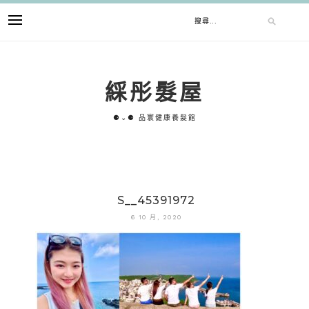
跳
搜
至
主
要
尋
內
綵彤髮屋
容
關
⚈⌄⚈ 品寰健康養髮館
鍵
字:
S__45391972
6 10 月, 2020