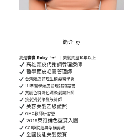
簡介 ღ
我是
寰寰
Ruby
ᵔᴥᵔ ｜美髮資歷10年以上｜
高雄頭皮代謝調養理療師
醫學頭皮毛囊管理師
台灣頭皮管理生植髮醫學會
111年醫學頭皮管理諮詢證書
質感色特殊色漂染髮設計師
接髮燙髮染髮設計師
美容美髮乙級證照
OMC教師研習營
2019萊雅論色型賞入圍
CCI學院經典架構剪裁
全國技能美髮競賽