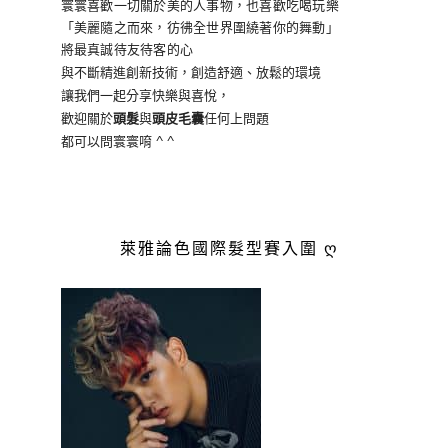
寰寰喜歡一切關於美的人事物
，也喜歡吃喝玩樂
「美麗隨之而來，彷彿全世界
圍繞著你的舞動」
將最真誠待友待客的心
與不斷精進創新技術，創造舒適、放鬆的環境
讓我們一起分享快樂與喜悅，
歡迎關於
頭髮
與
頭皮毛囊
任何上問題
都可以問寰寰唷 ^ ^
萊雅論色國際髮型賽入圍 ღ