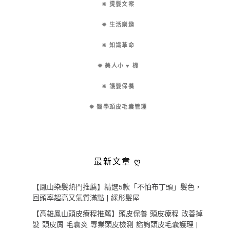
✵ 燙髮文案
✵ 生活樂趣
✵ 知識革命
✵ 美人小 ♥ 機
✵ 護髮保養
✵ 醫學頭皮毛囊管理
最新文章 ღ
【鳳山染髮熱門推薦】精選5款「不怕布丁頭」髮色，
回頭率超高又氣質滿點 | 綵彤髮屋
【高雄鳳山頭皮療程推薦】頭皮保養 頭皮療程 改善掉
髮 頭皮屑 毛囊炎 專業頭皮檢測 諮詢頭皮毛囊護理 |