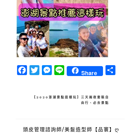
Facebook
Twitter
Messenger
Line
分
Share
享
文
【2020澎湖景點這樣玩】三天兩夜套裝自
由行、必去景點
章
導
覽
頭皮管理諮詢師/美髮造型師【品寰】ღ