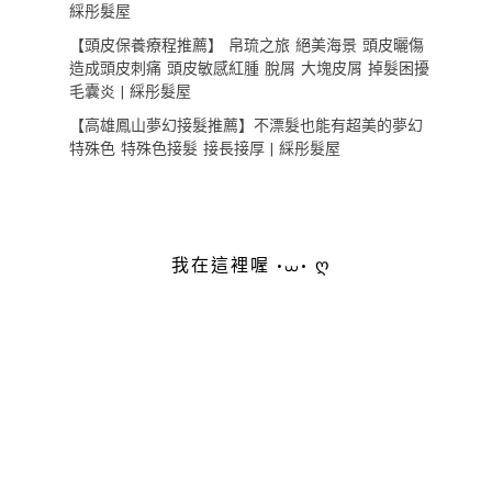
綵彤髮屋
【頭皮保養療程推薦】 帛琉之旅 絕美海景 頭皮曬傷
造成頭皮刺痛 頭皮敏感紅腫 脫屑 大塊皮屑 掉髮困擾
毛囊炎 | 綵彤髮屋
【高雄鳳山夢幻接髮推薦】不漂髮也能有超美的夢幻
特殊色 特殊色接髮 接長接厚 | 綵彤髮屋
我在這裡喔 •⩊• ღ