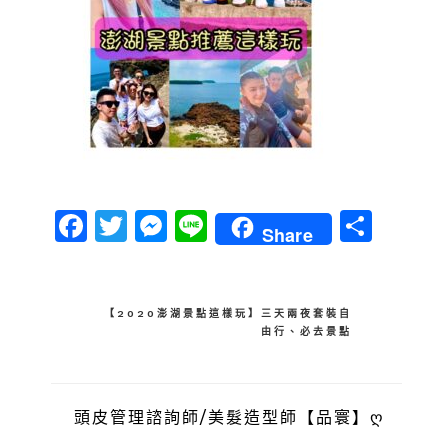
Facebook
Twitter
Messenger
Line
分
Share
享
文
【2020澎湖景點這樣玩】三天兩夜套裝自
由行、必去景點
章
導
覽
頭皮管理諮詢師/美髮造型師【品寰】ღ