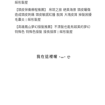
綵彤髮屋
【頭皮保養療程推薦】 帛琉之旅 絕美海景 頭皮曬傷
造成頭皮刺痛 頭皮敏感紅腫 脫屑 大塊皮屑 掉髮困擾
毛囊炎 | 綵彤髮屋
【高雄鳳山夢幻接髮推薦】不漂髮也能有超美的夢幻
特殊色 特殊色接髮 接長接厚 | 綵彤髮屋
我在這裡喔 •⩊• ღ