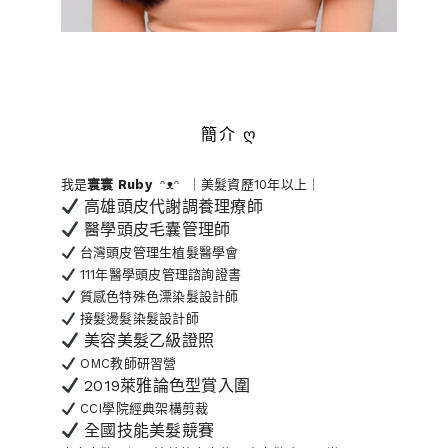
簡介 ღ
我是
寰寰
Ruby
ᵔᴥᵔ ｜美髮資歷10年以上｜
高雄頭皮代謝調養理療師
醫學頭皮毛囊管理師
台灣頭皮管理生植髮醫學會
111年醫學頭皮管理諮詢證書
質感色特殊色漂染髮設計師
接髮燙髮染髮設計師
美容美髮乙級證照
OMC教師研習營
2019萊雅論色型賞入圍
CCI學院經典架構剪裁
全國技能美髮競賽