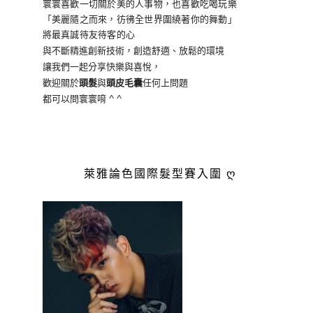
寰寰喜歡一切關於美的人事物
，也喜歡吃喝玩樂
「美麗隨之而來，彷彿全世界
圍繞著你的舞動」
將最真誠待友待客的心
與不斷精進創新技術，創造舒適、放鬆的環境
讓我們一起分享快樂與喜悅，
歡迎關於
頭髮
與
頭皮毛囊
任何上問題
都可以問寰寰唷 ^ ^
萊雅論色國際髮型賽入圍 ღ