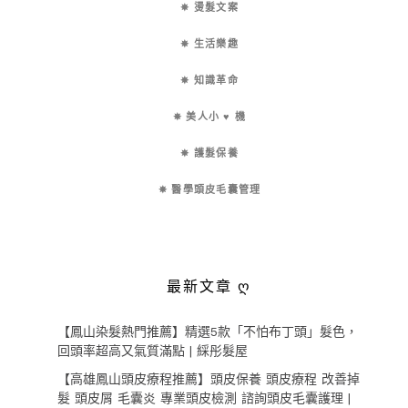
✵ 燙髮文案
✵ 生活樂趣
✵ 知識革命
✵ 美人小 ♥ 機
✵ 護髮保養
✵ 醫學頭皮毛囊管理
最新文章 ღ
【鳳山染髮熱門推薦】精選5款「不怕布丁頭」髮色，
回頭率超高又氣質滿點 | 綵彤髮屋
【高雄鳳山頭皮療程推薦】頭皮保養 頭皮療程 改善掉
髮 頭皮屑 毛囊炎 專業頭皮檢測 諮詢頭皮毛囊護理 |