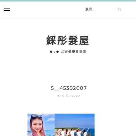
跳
搜
至
主
要
尋
內
綵彤髮屋
容
關
⚈⌄⚈ 品寰健康養髮館
鍵
字:
S__45392007
6 10 月, 2020