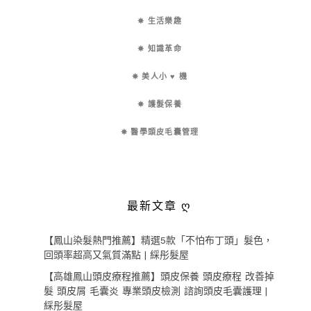
✵ 生活樂趣
✵ 知識革命
✵ 美人小 ♥ 機
✵ 護髮保養
✵ 醫學頭皮毛囊管理
最新文章 ღ
【鳳山染髮熱門推薦】精選5款「不怕布丁頭」髮色，
回頭率超高又氣質滿點 | 綵彤髮屋
【高雄鳳山頭皮療程推薦】頭皮保養 頭皮療程 改善掉
髮 頭皮屑 毛囊炎 專業頭皮檢測 諮詢頭皮毛囊護理 |
綵彤髮屋