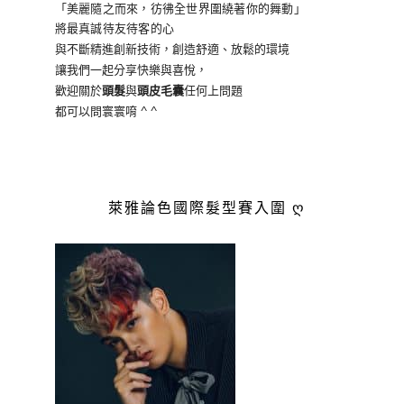
「美麗隨之而來，彷彿全世界
圍繞著你的舞動」
將最真誠待友待客的心
與不斷精進創新技術，創造舒適、放鬆的環境
讓我們一起分享快樂與喜悅，
歡迎關於
頭髮
與
頭皮毛囊
任何上問題
都可以問寰寰唷 ^ ^
萊雅論色國際髮型賽入圍 ღ