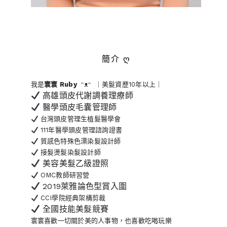
簡介 ღ
我是
寰寰
Ruby
ᵔᴥᵔ ｜美髮資歷10年以上｜
高雄頭皮代謝調養理療師
醫學頭皮毛囊管理師
台灣頭皮管理生植髮醫學會
111年醫學頭皮管理諮詢證書
質感色特殊色漂染髮設計師
接髮燙髮染髮設計師
美容美髮乙級證照
OMC教師研習營
2019萊雅論色型賞入圍
CCI學院經典架構剪裁
全國技能美髮競賽
寰寰喜歡一切關於美的人事物
，也喜歡吃喝玩樂