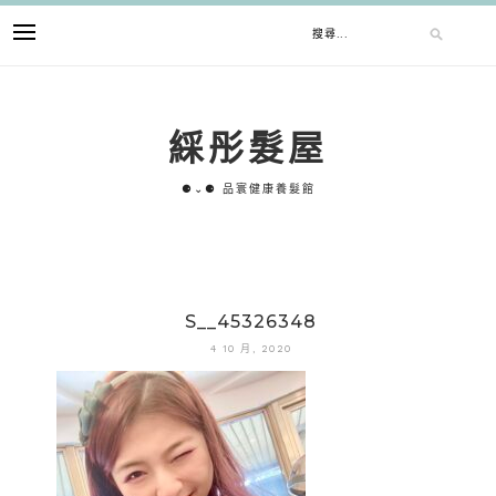
跳
搜
至
主
要
尋
內
綵彤髮屋
容
關
⚈⌄⚈ 品寰健康養髮館
鍵
字:
S__45326348
4 10 月, 2020