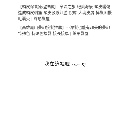
【頭皮保養療程推薦】 帛琉之旅 絕美海景 頭皮曬傷
造成頭皮刺痛 頭皮敏感紅腫 脫屑 大塊皮屑 掉髮困擾
毛囊炎 | 綵彤髮屋
【高雄鳳山夢幻接髮推薦】不漂髮也能有超美的夢幻
特殊色 特殊色接髮 接長接厚 | 綵彤髮屋
我在這裡喔 •⩊• ღ