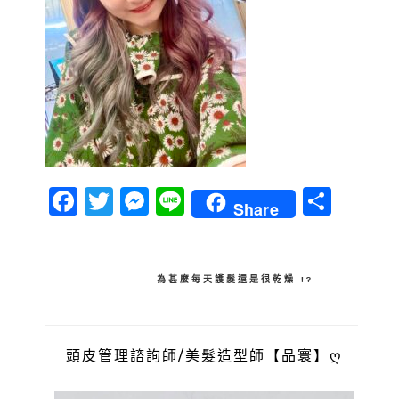
Facebook
Twitter
Messenger
Line
分
Share
享
文
為甚麼每天護髮還是很乾燥 !?
章
導
頭皮管理諮詢師/美髮造型師【品寰】ღ
覽