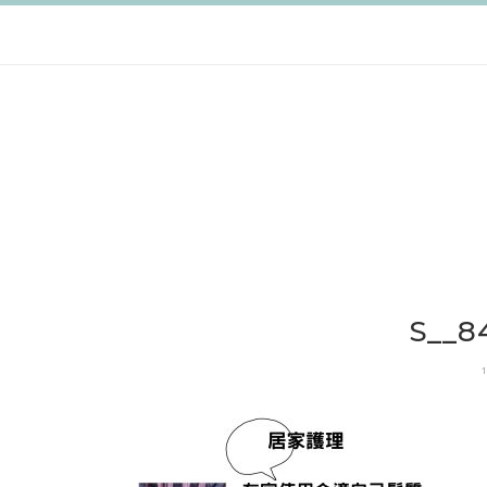
跳
至
主
要
內
容
S__8