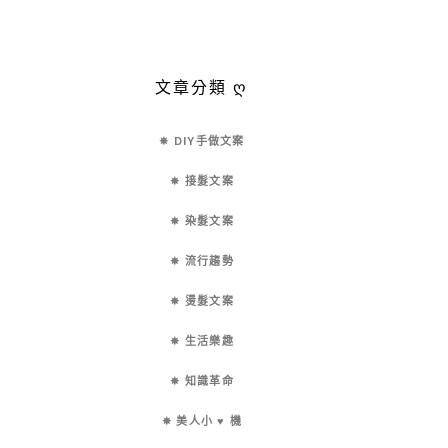
文章分類 ღ
✵ DIY手做文案
✵ 接髮文案
✵ 染髮文案
✵ 流行趨勢
✵ 燙髮文案
✵ 生活樂趣
✵ 知識革命
✵ 美人小 ♥ 機