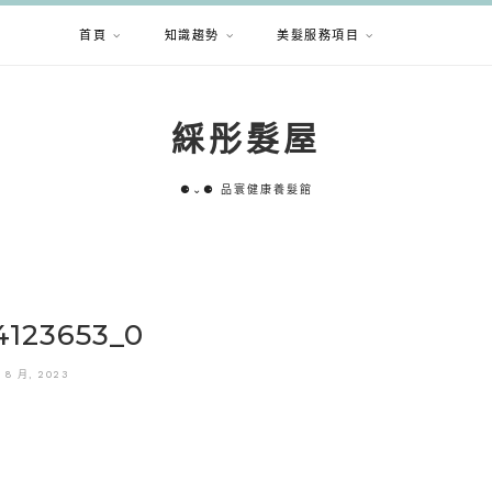
首頁
知識趨勢
美髮服務項目
綵彤髮屋
⚈⌄⚈ 品寰健康養髮館
4123653_0
1 8 月, 2023