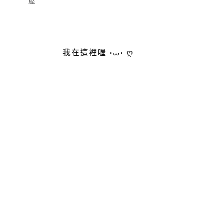
屋
我在這裡喔 •⩊• ღ