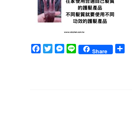
Facebook
Twitter
Messenger
Line
Share
文
章
導
覽