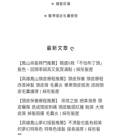
✵ 護髮保養
✵ 醫學頭皮毛囊管理
最新文章 ღ
【鳳山染髮熱門推薦】精選5款「不怕布丁頭」
髮色，回頭率超高又氣質滿點 | 綵彤髮屋
【高雄鳳山頭皮療程推薦】頭皮保養 頭皮療程
改善掉髮 頭皮屑 毛囊炎 專業頭皮檢測 諮詢頭
皮毛囊護理 | 綵彤髮屋
【頭皮保養療程推薦】 帛琉之旅 絕美海景 頭
皮曬傷 造成頭皮刺痛 頭皮敏感紅腫 脫屑 大塊
皮屑 掉髮困擾 毛囊炎 | 綵彤髮屋
【高雄鳳山夢幻接髮推薦】不漂髮也能有超美
的夢幻特殊色 特殊色接髮 接長接厚 | 綵彤髮