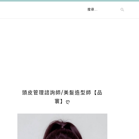
搜
尋
關
鍵
字:
頭皮管理諮詢師/美髮造型師【品
寰】ღ