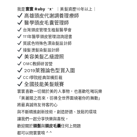
我是
寰寰
Ruby
ᵔᴥᵔ ｜美髮資歷10年以上｜
高雄頭皮代謝調養理療師
醫學頭皮毛囊管理師
台灣頭皮管理生植髮醫學會
111年醫學頭皮管理諮詢證書
質感色特殊色漂染髮設計師
接髮燙髮染髮設計師
美容美髮乙級證照
OMC教師研習營
2019萊雅論色型賞入圍
CCI學院經典架構剪裁
全國技能美髮競賽
寰寰喜歡一切關於美的人事物
，也喜歡吃喝玩樂
「美麗隨之而來，彷彿全世界
圍繞著你的舞動」
將最真誠待友待客的心
與不斷精進創新技術，創造舒適、放鬆的環境
讓我們一起分享快樂與喜悅，
歡迎關於
頭髮
與
頭皮毛囊
任何上問題
都可以問寰寰唷 ^ ^