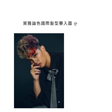
萊雅論色國際髮型賽入圍 ღ