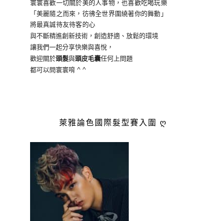
寰寰喜歡一切關於美的人事物
，也喜歡吃喝玩樂
「美麗隨之而來，彷彿全世界
圍繞著你的舞動」
將最真誠待友待客的心
與不斷精進創新技術，創造舒適、放鬆的環境
讓我們一起分享快樂與喜悅，
歡迎關於
頭髮
與
頭皮毛囊
任何上問題
都可以問寰寰唷 ^ ^
萊雅論色國際髮型賽入圍 ღ