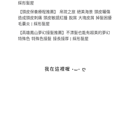
綵彤髮屋
【頭皮保養療程推薦】 帛琉之旅 絕美海景 頭皮曬傷
造成頭皮刺痛 頭皮敏感紅腫 脫屑 大塊皮屑 掉髮困擾
毛囊炎 | 綵彤髮屋
【高雄鳳山夢幻接髮推薦】不漂髮也能有超美的夢幻
特殊色 特殊色接髮 接長接厚 | 綵彤髮屋
我在這裡喔 •⩊• ღ