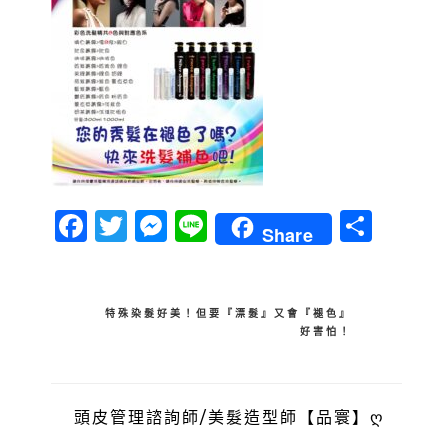
Facebook
Twitter
Messenger
Line
分
Share
享
文
特殊染髮好美！但要『漂髮』又會『褪色』
好害怕！
章
導
覽
頭皮管理諮詢師/美髮造型師【品寰】ღ