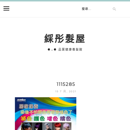
跳
搜
至
主
要
尋
內
綵彤髮屋
容
關
⚈⌄⚈ 品寰健康養髮館
鍵
字:
1115285
15 7 月, 2021