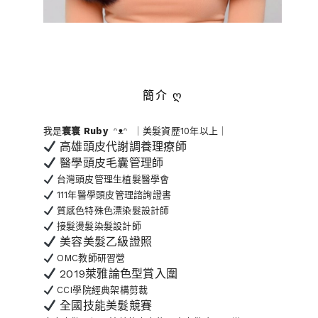
簡介 ღ
我是
寰寰
Ruby
ᵔᴥᵔ ｜美髮資歷10年以上｜
高雄頭皮代謝調養理療師
醫學頭皮毛囊管理師
台灣頭皮管理生植髮醫學會
111年醫學頭皮管理諮詢證書
質感色特殊色漂染髮設計師
接髮燙髮染髮設計師
美容美髮乙級證照
OMC教師研習營
2019萊雅論色型賞入圍
CCI學院經典架構剪裁
全國技能美髮競賽