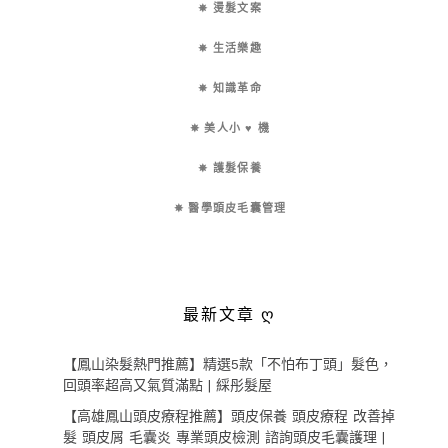
✵ 燙髮文案
✵ 生活樂趣
✵ 知識革命
✵ 美人小 ♥ 機
✵ 護髮保養
✵ 醫學頭皮毛囊管理
最新文章 ღ
【鳳山染髮熱門推薦】精選5款「不怕布丁頭」髮色，
回頭率超高又氣質滿點 | 綵彤髮屋
【高雄鳳山頭皮療程推薦】頭皮保養 頭皮療程 改善掉
髮 頭皮屑 毛囊炎 專業頭皮檢測 諮詢頭皮毛囊護理 |