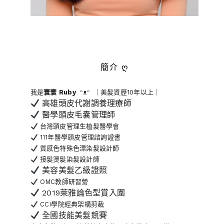
簡介 ღ
我是
寰寰
Ruby
ᵔᴥᵔ ｜美髮資歷10年以上｜
高雄頭皮代謝調養理療師
醫學頭皮毛囊管理師
台灣頭皮管理生植髮醫學會
111年醫學頭皮管理諮詢證書
質感色特殊色漂染髮設計師
接髮燙髮染髮設計師
美容美髮乙級證照
OMC教師研習營
2019萊雅論色型賞入圍
CCI學院經典架構剪裁
全國技能美髮競賽