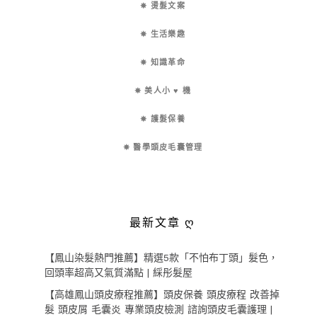
✵ 燙髮文案
✵ 生活樂趣
✵ 知識革命
✵ 美人小 ♥ 機
✵ 護髮保養
✵ 醫學頭皮毛囊管理
最新文章 ღ
【鳳山染髮熱門推薦】精選5款「不怕布丁頭」髮色，
回頭率超高又氣質滿點 | 綵彤髮屋
【高雄鳳山頭皮療程推薦】頭皮保養 頭皮療程 改善掉
髮 頭皮屑 毛囊炎 專業頭皮檢測 諮詢頭皮毛囊護理 |