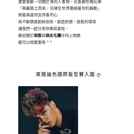
寰寰喜歡一切關於美的人事物
，也喜歡吃喝玩樂
「美麗隨之而來，彷彿全世界
圍繞著你的舞動」
將最真誠待友待客的心
與不斷精進創新技術，創造舒適、放鬆的環境
讓我們一起分享快樂與喜悅，
歡迎關於
頭髮
與
頭皮毛囊
任何上問題
都可以問寰寰唷 ^ ^
萊雅論色國際髮型賽入圍 ღ