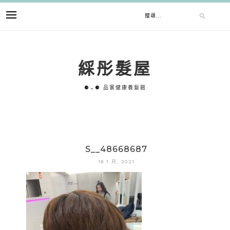
跳
搜
至
主
要
尋
內
綵彤髮屋
容
關
⚈⌄⚈ 品寰健康養髮館
鍵
字:
S__48668687
19 1 月, 2021