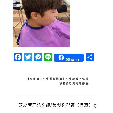
Facebook
Twitter
Messenger
Line
分
Share
享
文
【高雄鳳山男生燙髮推薦】男生韓系空氣燙
秒變歐巴真的超好看
章
導
覽
頭皮管理諮詢師/美髮造型師【品寰】ღ