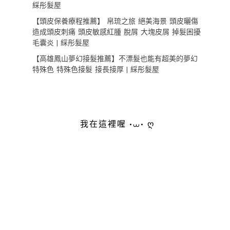
綵彤髮屋
【頭皮保養療程推薦】 帛琉之旅 絕美海景 頭皮曬傷
造成頭皮刺痛 頭皮敏感紅腫 脫屑 大塊皮屑 掉髮困擾
毛囊炎 | 綵彤髮屋
【高雄鳳山夢幻接髮推薦】不漂髮也能有超美的夢幻
特殊色 特殊色接髮 接長接厚 | 綵彤髮屋
我在這裡喔 •⩊• ღ