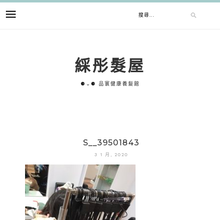
跳
搜
至
主
要
尋
內
綵彤髮屋
容
關
⚈⌄⚈ 品寰健康養髮館
鍵
字:
S__39501843
3 1 月, 2020