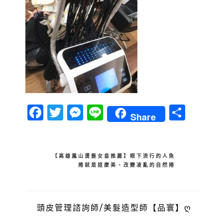
Facebook
Twitter
Messenger
Line
分
Share
享
文
【高雄鳳山燙髮女皇推薦】眼下流行的人魚
捲就是這麼美、改變凌亂的自然捲
章
導
覽
頭皮管理諮詢師/美髮造型師【品寰】ღ