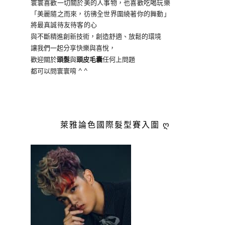
寰寰喜歡一切關於美的人事物
，也喜歡吃喝玩樂
「美麗隨之而來，彷彿全世界
圍繞著你的舞動」
將最真誠待友待客的心
與不斷精進創新技術，創造舒適、放鬆的環境
讓我們一起分享快樂與喜悅，
歡迎關於
頭髮
與
頭皮毛囊
任何上問題
都可以問寰寰唷 ^ ^
萊雅論色國際髮型賽入圍 ღ