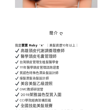
簡介 ღ
我是
寰寰
Ruby
ᵔᴥᵔ ｜美髮資歷10年以上｜
高雄頭皮代謝調養理療師
醫學頭皮毛囊管理師
台灣頭皮管理生植髮醫學會
111年醫學頭皮管理諮詢證書
質感色特殊色漂染髮設計師
接髮燙髮染髮設計師
美容美髮乙級證照
OMC教師研習營
2019萊雅論色型賞入圍
CCI學院經典架構剪裁
全國技能美髮競賽