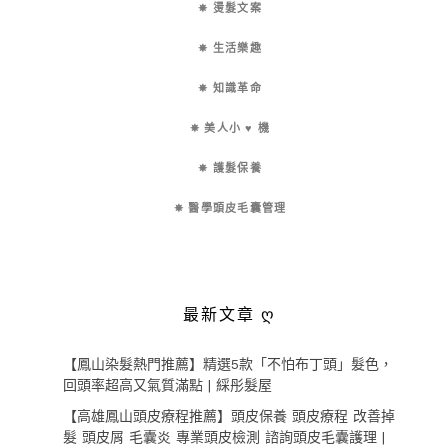
✵ 燙髮文案
✵ 生活樂趣
✵ 知識革命
✵ 美人小 ♥ 機
✵ 護髮保養
✵ 醫學頭皮毛囊管理
最新文章 ღ
【鳳山染髮熱門推薦】精選5款「不怕布丁頭」髮色，
回頭率超高又氣質滿點 | 綵彤髮屋
【高雄鳳山頭皮療程推薦】頭皮保養 頭皮療程 改善掉
髮 頭皮屑 毛囊炎 專業頭皮檢測 諮詢頭皮毛囊護理 |