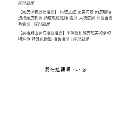
綵彤髮屋
【頭皮保養療程推薦】 帛琉之旅 絕美海景 頭皮曬傷
造成頭皮刺痛 頭皮敏感紅腫 脫屑 大塊皮屑 掉髮困擾
毛囊炎 | 綵彤髮屋
【高雄鳳山夢幻接髮推薦】不漂髮也能有超美的夢幻
特殊色 特殊色接髮 接長接厚 | 綵彤髮屋
我在這裡喔 •⩊• ღ