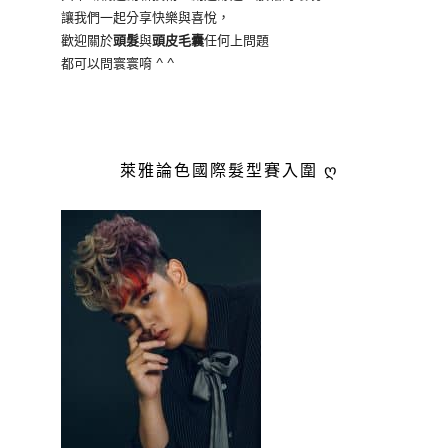
讓我們一起分享快樂與喜悅，
歡迎關於
頭髮
與
頭皮毛囊
任何上問題
都可以問寰寰唷 ^ ^
萊雅論色國際髮型賽入圍 ღ