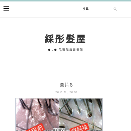
跳
搜
至
主
要
尋
內
綵彤髮屋
容
關
⚈⌄⚈ 品寰健康養髮館
鍵
字:
圖片6
26 8 月, 2020