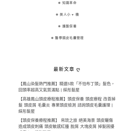
✵ 知識革命
✵ 美人小 ♥ 機
✵ 護髮保養
✵ 醫學頭皮毛囊管理
最新文章 ღ
【鳳山染髮熱門推薦】精選5款「不怕布丁頭」髮色，
回頭率超高又氣質滿點 | 綵彤髮屋
【高雄鳳山頭皮療程推薦】頭皮保養 頭皮療程 改善掉
髮 頭皮屑 毛囊炎 專業頭皮檢測 諮詢頭皮毛囊護理 |
綵彤髮屋
【頭皮保養療程推薦】 帛琉之旅 絕美海景 頭皮曬傷
造成頭皮刺痛 頭皮敏感紅腫 脫屑 大塊皮屑 掉髮困擾