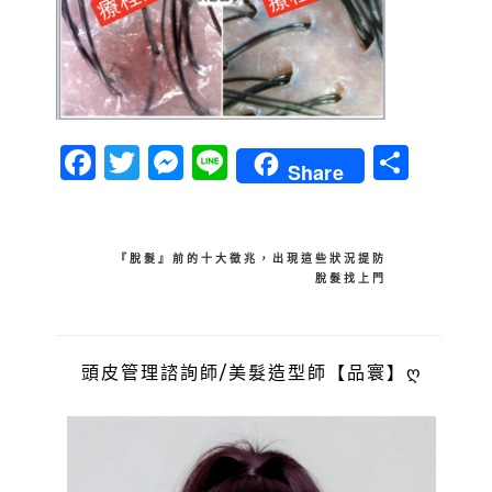
Facebook
Twitter
Messenger
Line
分
Share
享
文
『脫髮』前的十大徵兆，出現這些狀況提防
脫髮找上門
章
導
覽
頭皮管理諮詢師/美髮造型師【品寰】ღ