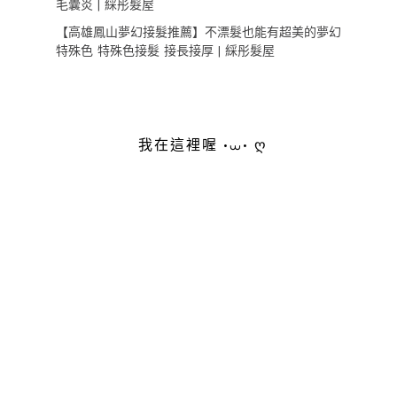
毛囊炎 | 綵彤髮屋
【高雄鳳山夢幻接髮推薦】不漂髮也能有超美的夢幻
特殊色 特殊色接髮 接長接厚 | 綵彤髮屋
我在這裡喔 •⩊• ღ