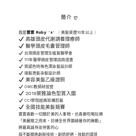
簡介 ღ
我是
寰寰
Ruby
ᵔᴥᵔ ｜美髮資歷10年以上｜
高雄頭皮代謝調養理療師
醫學頭皮毛囊管理師
台灣頭皮管理生植髮醫學會
111年醫學頭皮管理諮詢證書
質感色特殊色漂染髮設計師
接髮燙髮染髮設計師
美容美髮乙級證照
OMC教師研習營
2019萊雅論色型賞入圍
CCI學院經典架構剪裁
全國技能美髮競賽
寰寰喜歡一切關於美的人事物
，也喜歡吃喝玩樂
「美麗隨之而來，彷彿全世界
圍繞著你的舞動」
將最真誠待友待客的心
與不斷精進創新技術，創造舒適、放鬆的環境