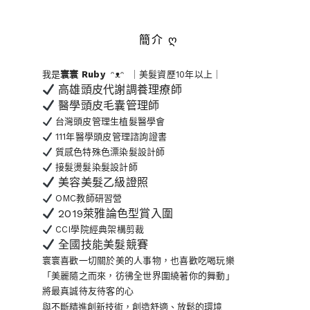
簡介 ღ
我是
寰寰
Ruby
ᵔᴥᵔ ｜美髮資歷10年以上｜
高雄頭皮代謝調養理療師
醫學頭皮毛囊管理師
台灣頭皮管理生植髮醫學會
111年醫學頭皮管理諮詢證書
質感色特殊色漂染髮設計師
接髮燙髮染髮設計師
美容美髮乙級證照
OMC教師研習營
2019萊雅論色型賞入圍
CCI學院經典架構剪裁
全國技能美髮競賽
寰寰喜歡一切關於美的人事物
，也喜歡吃喝玩樂
「美麗隨之而來，彷彿全世界
圍繞著你的舞動」
將最真誠待友待客的心
與不斷精進創新技術，創造舒適、放鬆的環境