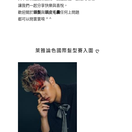
讓我們一起分享快樂與喜悅，
歡迎關於
頭髮
與
頭皮毛囊
任何上問題
都可以問寰寰唷 ^ ^
萊雅論色國際髮型賽入圍 ღ