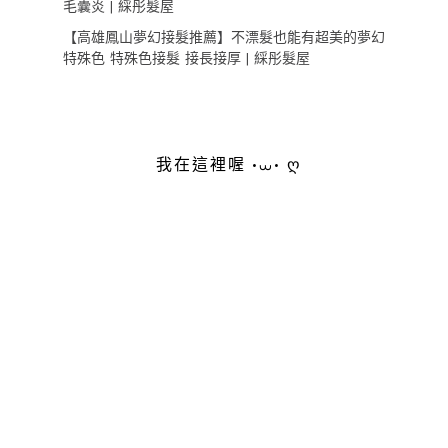
毛囊炎 | 綵彤髮屋
【高雄鳳山夢幻接髮推薦】不漂髮也能有超美的夢幻
特殊色 特殊色接髮 接長接厚 | 綵彤髮屋
我在這裡喔 •⩊• ღ