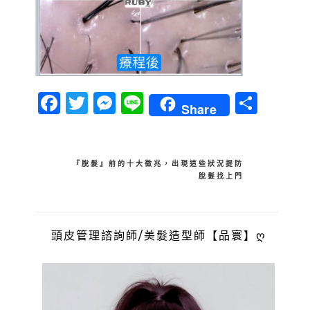
Facebook
Twitter
Messenger
Line
分
Share
享
文
『脫髮』前的十大徵兆，出現這些狀況提防
脫髮找上門
章
導
覽
頭皮管理諮詢師/美髮造型師【品寰】ღ