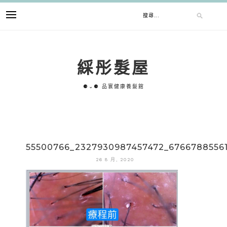
跳
搜
至
主
要
尋
內
綵彤髮屋
容
關
⚈⌄⚈ 品寰健康養髮館
鍵
字:
55500766_2327930987457472_6766788556
26 8 月, 2020