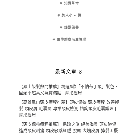
✵ 知識革命
✵ 美人小 ♥ 機
✵ 護髮保養
✵ 醫學頭皮毛囊管理
最新文章 ღ
【鳳山染髮熱門推薦】精選5款「不怕布丁頭」髮色，
回頭率超高又氣質滿點 | 綵彤髮屋
【高雄鳳山頭皮療程推薦】頭皮保養 頭皮療程 改善掉
髮 頭皮屑 毛囊炎 專業頭皮檢測 諮詢頭皮毛囊護理 |
綵彤髮屋
【頭皮保養療程推薦】 帛琉之旅 絕美海景 頭皮曬傷
造成頭皮刺痛 頭皮敏感紅腫 脫屑 大塊皮屑 掉髮困擾