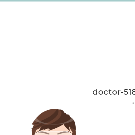
跳
至
主
要
內
容
doctor-51
2