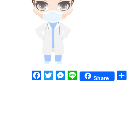
Facebook
Twitter
Messenger
Line
Share
文
章
導
覽