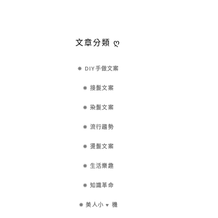
文章分類 ღ
✵ DIY手做文案
✵ 接髮文案
✵ 染髮文案
✵ 流行趨勢
✵ 燙髮文案
✵ 生活樂趣
✵ 知識革命
✵ 美人小 ♥ 機