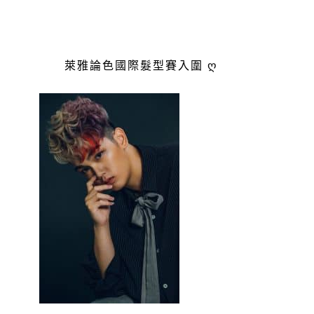
萊雅論色國際髮型賽入圍 ღ