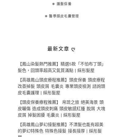
✵ 護髮保養
✵ 醫學頭皮毛囊管理
最新文章 ღ
【鳳山染髮熱門推薦】精選5款「不怕布丁頭」
髮色，回頭率超高又氣質滿點 | 綵彤髮屋
【高雄鳳山頭皮療程推薦】頭皮保養 頭皮療程
改善掉髮 頭皮屑 毛囊炎 專業頭皮檢測 諮詢頭
皮毛囊護理 | 綵彤髮屋
【頭皮保養療程推薦】 帛琉之旅 絕美海景 頭
皮曬傷 造成頭皮刺痛 頭皮敏感紅腫 脫屑 大塊
皮屑 掉髮困擾 毛囊炎 | 綵彤髮屋
【高雄鳳山夢幻接髮推薦】不漂髮也能有超美
的夢幻特殊色 特殊色接髮 接長接厚 | 綵彤髮