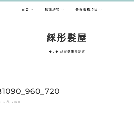
首頁
知識趨勢
美髮服務項目
綵彤髮屋
⚈⌄⚈ 品寰健康養髮館
81090_960_720
6 8 月, 2020