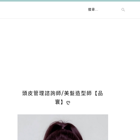
搜
尋
關
鍵
字:
頭皮管理諮詢師/美髮造型師【品
寰】ღ