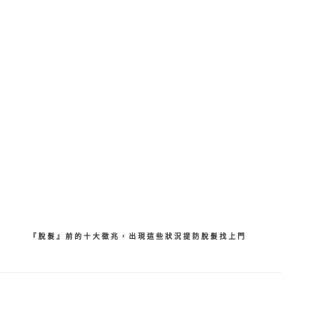
分
享
『脫髮』前的十大徵兆，出現這些狀況提防脫髮找上門