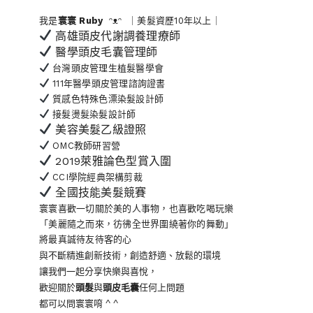
我是
寰寰
Ruby
ᵔᴥᵔ ｜美髮資歷10年以上｜
高雄頭皮代謝調養理療師
醫學頭皮毛囊管理師
台灣頭皮管理生植髮醫學會
111年醫學頭皮管理諮詢證書
質感色特殊色漂染髮設計師
接髮燙髮染髮設計師
美容美髮乙級證照
OMC教師研習營
2019萊雅論色型賞入圍
CCI學院經典架構剪裁
全國技能美髮競賽
寰寰喜歡一切關於美的人事物
，也喜歡吃喝玩樂
「美麗隨之而來，彷彿全世界
圍繞著你的舞動」
將最真誠待友待客的心
與不斷精進創新技術，創造舒適、放鬆的環境
讓我們一起分享快樂與喜悅，
歡迎關於
頭髮
與
頭皮毛囊
任何上問題
都可以問寰寰唷 ^ ^