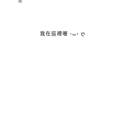
屋
我在這裡喔 •⩊• ღ