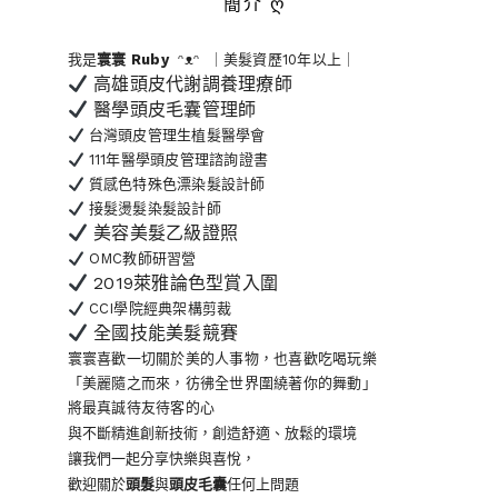
簡介 ღ
我是
寰寰
Ruby
ᵔᴥᵔ ｜美髮資歷10年以上｜
高雄頭皮代謝調養理療師
醫學頭皮毛囊管理師
台灣頭皮管理生植髮醫學會
111年醫學頭皮管理諮詢證書
質感色特殊色漂染髮設計師
接髮燙髮染髮設計師
美容美髮乙級證照
OMC教師研習營
2019萊雅論色型賞入圍
CCI學院經典架構剪裁
全國技能美髮競賽
寰寰喜歡一切關於美的人事物
，也喜歡吃喝玩樂
「美麗隨之而來，彷彿全世界
圍繞著你的舞動」
將最真誠待友待客的心
與不斷精進創新技術，創造舒適、放鬆的環境
讓我們一起分享快樂與喜悅，
歡迎關於
頭髮
與
頭皮毛囊
任何上問題