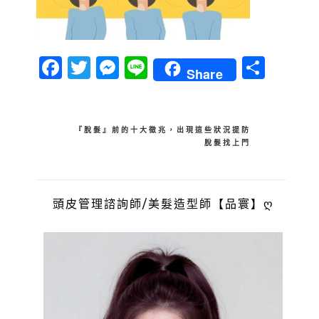
Facebook
Twitter
Messenger
Line
分
Share
享
文
『脫髮』前的十大徵兆，出現這些狀況提防
脫髮找上門
章
導
覽
頭皮管理諮詢師/美髮造型師【品寰】ღ