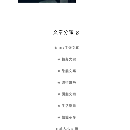
文章分類 ღ
✵ DIY手做文案
✵ 接髮文案
✵ 染髮文案
✵ 流行趨勢
✵ 燙髮文案
✵ 生活樂趣
✵ 知識革命
✵ 美人小 ♥ 機