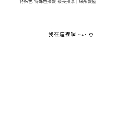
特殊色 特殊色接髮 接長接厚 | 綵彤髮屋
我在這裡喔 •⩊• ღ