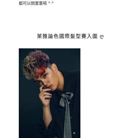
都可以問寰寰唷 ^ ^
萊雅論色國際髮型賽入圍 ღ