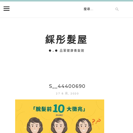
跳
搜
至
主
要
尋
內
綵彤髮屋
容
關
⚈⌄⚈ 品寰健康養髮館
鍵
字:
S__44400690
27 8 月, 2020