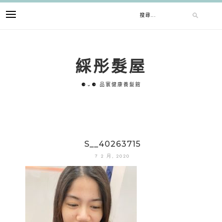
跳
搜
至
主
要
尋
內
綵彤髮屋
容
關
⚈⌄⚈ 品寰健康養髮館
鍵
字:
S__40263715
7 2 月, 2020