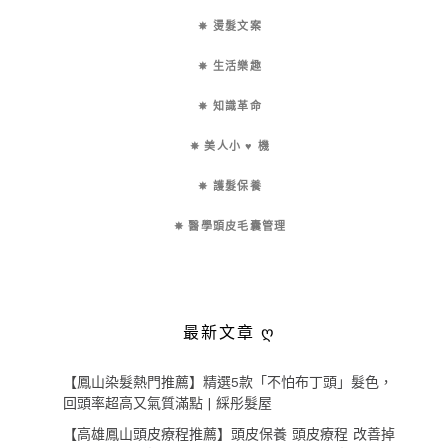
✵ 燙髮文案
✵ 生活樂趣
✵ 知識革命
✵ 美人小 ♥ 機
✵ 護髮保養
✵ 醫學頭皮毛囊管理
最新文章 ღ
【鳳山染髮熱門推薦】精選5款「不怕布丁頭」髮色，
回頭率超高又氣質滿點 | 綵彤髮屋
【高雄鳳山頭皮療程推薦】頭皮保養 頭皮療程 改善掉