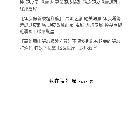
髮 頭皮屑 毛囊炎 專業頭皮檢測 諮詢頭皮毛囊護理 |
綵彤髮屋
【頭皮保養療程推薦】 帛琉之旅 絕美海景 頭皮曬傷
造成頭皮刺痛 頭皮敏感紅腫 脫屑 大塊皮屑 掉髮困擾
毛囊炎 | 綵彤髮屋
【高雄鳳山夢幻接髮推薦】不漂髮也能有超美的夢幻
特殊色 特殊色接髮 接長接厚 | 綵彤髮屋
我在這裡喔 •⩊• ღ