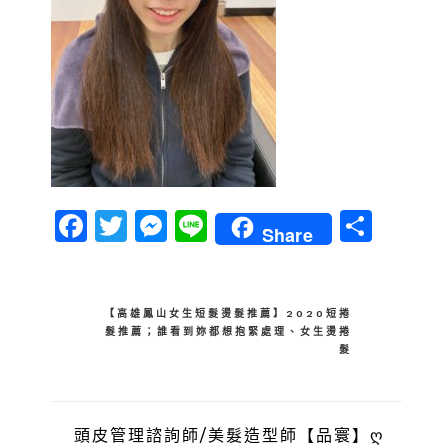
Facebook
Twitter
Messenger
Line
分
Share
享
文
【高雄鳳山女生短髮燙髮推薦】2020短捲
髮推薦；誰看到妳都想抱緊處理、女生燙捲
章
髮
導
覽
頭皮管理諮詢師/美髮造型師【品寰】ღ