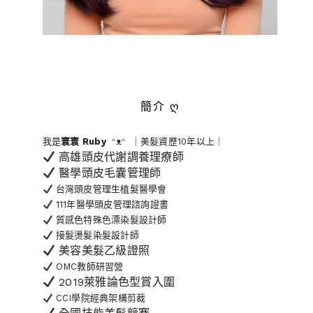
簡介 ღ
我是
寰寰
Ruby
ᵔᴥᵔ ｜美髮資歷10年以上｜
高雄頭皮代謝調養理療師
醫學頭皮毛囊管理師
台灣頭皮管理生植髮醫學會
111年醫學頭皮管理諮詢證書
質感色特殊色漂染髮設計師
接髮燙髮染髮設計師
美容美髮乙級證照
OMC教師研習營
2019萊雅論色型賞入圍
CCI學院經典架構剪裁