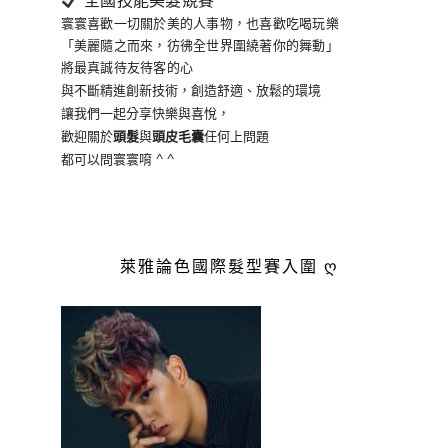
全國技能美髮競賽
寰寰喜歡一切關於美的人事物
，也喜歡吃喝玩樂
「美麗隨之而來，彷彿全世界
圍繞著你的舞動」
將最真誠待友待客的心
與不斷精進創新技術，創造舒適、放鬆的環境
讓我們一起分享快樂與喜悅，
歡迎關於
頭髮
與
頭皮毛囊
任何上問題
都可以問寰寰唷 ^ ^
萊雅論色國際髮型賽入圍 ღ