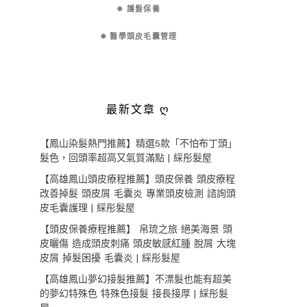
✵ 護髮保養
✵ 醫學頭皮毛囊管理
最新文章 ღ
【鳳山染髮熱門推薦】精選5款「不怕布丁頭」
髮色，回頭率超高又氣質滿點 | 綵彤髮屋
【高雄鳳山頭皮療程推薦】頭皮保養 頭皮療程
改善掉髮 頭皮屑 毛囊炎 專業頭皮檢測 諮詢頭
皮毛囊護理 | 綵彤髮屋
【頭皮保養療程推薦】 帛琉之旅 絕美海景 頭
皮曬傷 造成頭皮刺痛 頭皮敏感紅腫 脫屑 大塊
皮屑 掉髮困擾 毛囊炎 | 綵彤髮屋
【高雄鳳山夢幻接髮推薦】不漂髮也能有超美
的夢幻特殊色 特殊色接髮 接長接厚 | 綵彤髮