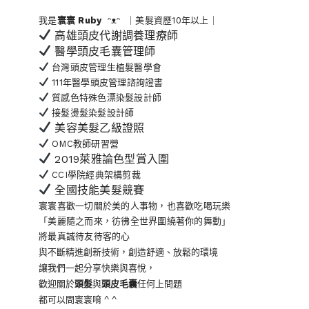
我是
寰寰
Ruby
ᵔᴥᵔ ｜美髮資歷10年以上｜
高雄頭皮代謝調養理療師
醫學頭皮毛囊管理師
台灣頭皮管理生植髮醫學會
111年醫學頭皮管理諮詢證書
質感色特殊色漂染髮設計師
接髮燙髮染髮設計師
美容美髮乙級證照
OMC教師研習營
2019萊雅論色型賞入圍
CCI學院經典架構剪裁
全國技能美髮競賽
寰寰喜歡一切關於美的人事物
，也喜歡吃喝玩樂
「美麗隨之而來，彷彿全世界
圍繞著你的舞動」
將最真誠待友待客的心
與不斷精進創新技術，創造舒適、放鬆的環境
讓我們一起分享快樂與喜悅，
歡迎關於
頭髮
與
頭皮毛囊
任何上問題
都可以問寰寰唷 ^ ^