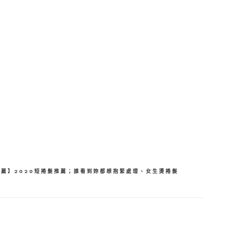
分
享
薦】2020短捲髮推薦；誰看到妳都想抱緊處理、女生燙捲髮