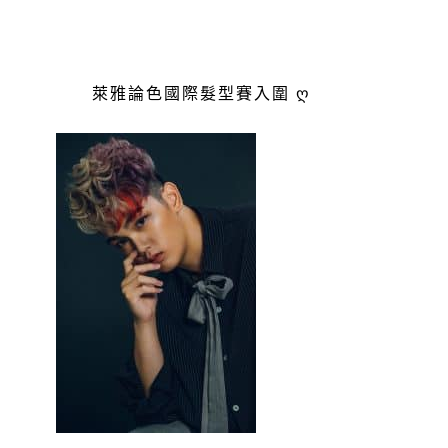
萊雅論色國際髮型賽入圍 ღ