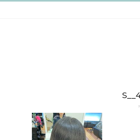
跳
至
主
要
內
容
S__