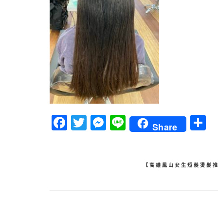
Facebook
Twitter
Messenger
Line
Share
文
【高雄鳳山女生短髮燙髮推
章
導
覽