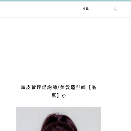
搜
尋
關
鍵
字:
頭皮管理諮詢師/美髮造型師【品
寰】ღ