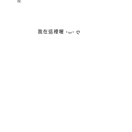
屋
我在這裡喔 •⩊• ღ