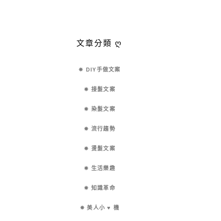
文章分類 ღ
✵ DIY手做文案
✵ 接髮文案
✵ 染髮文案
✵ 流行趨勢
✵ 燙髮文案
✵ 生活樂趣
✵ 知識革命
✵ 美人小 ♥ 機