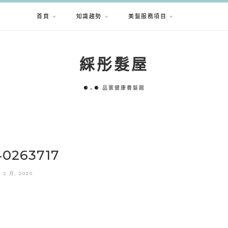
首頁
知識趨勢
美髮服務項目
綵彤髮屋
⚈⌄⚈ 品寰健康養髮館
40263717
7 2 月, 2020