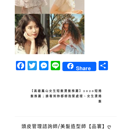
Facebook
Twitter
Messenger
Line
分
Share
享
文
【高雄鳳山女生短髮燙髮推薦】2020短捲
髮推薦；誰看到妳都想抱緊處理、女生燙捲
章
髮
導
覽
頭皮管理諮詢師/美髮造型師【品寰】ღ