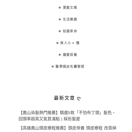
✵ 燙髮文案
✵ 生活樂趣
✵ 知識革命
✵ 美人小 ♥ 機
✵ 護髮保養
✵ 醫學頭皮毛囊管理
最新文章 ღ
【鳳山染髮熱門推薦】精選5款「不怕布丁頭」髮色，
回頭率超高又氣質滿點 | 綵彤髮屋
【高雄鳳山頭皮療程推薦】頭皮保養 頭皮療程 改善掉