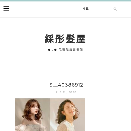
跳
搜
至
主
要
尋
內
綵彤髮屋
容
關
⚈⌄⚈ 品寰健康養髮館
鍵
字:
S__40386912
7 2 月, 2020