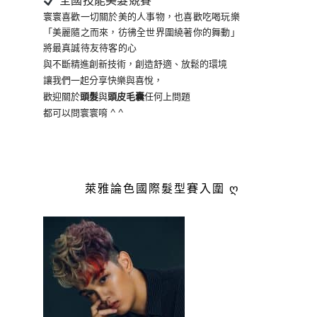
全國技能美髮競賽
寰寰喜歡一切關於美的人事物
，也喜歡吃喝玩樂
「美麗隨之而來，彷彿全世界
圍繞著你的舞動」
將最真誠待友待客的心
與不斷精進創新技術，創造舒適、放鬆的環境
讓我們一起分享快樂與喜悅，
歡迎關於
頭髮
與
頭皮毛囊
任何上問題
都可以問寰寰唷 ^ ^
萊雅論色國際髮型賽入圍 ღ