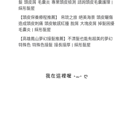
髮 頭皮屑 毛囊炎 專業頭皮檢測 諮詢頭皮毛囊護理 |
綵彤髮屋
【頭皮保養療程推薦】 帛琉之旅 絕美海景 頭皮曬傷
造成頭皮刺痛 頭皮敏感紅腫 脫屑 大塊皮屑 掉髮困擾
毛囊炎 | 綵彤髮屋
【高雄鳳山夢幻接髮推薦】不漂髮也能有超美的夢幻
特殊色 特殊色接髮 接長接厚 | 綵彤髮屋
我在這裡喔 •⩊• ღ