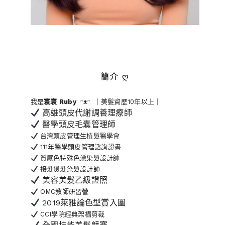
簡介 ღ
我是
寰寰
Ruby
ᵔᴥᵔ ｜美髮資歷10年以上｜
高雄頭皮代謝調養理療師
醫學頭皮毛囊管理師
台灣頭皮管理生植髮醫學會
111年醫學頭皮管理諮詢證書
質感色特殊色漂染髮設計師
接髮燙髮染髮設計師
美容美髮乙級證照
OMC教師研習營
2019萊雅論色型賞入圍
CCI學院經典架構剪裁