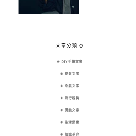
文章分類 ღ
✵ DIY手做文案
✵ 接髮文案
✵ 染髮文案
✵ 流行趨勢
✵ 燙髮文案
✵ 生活樂趣
✵ 知識革命