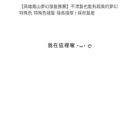
【高雄鳳山夢幻接髮推薦】不漂髮也能有超美的夢幻
特殊色 特殊色接髮 接長接厚 | 綵彤髮屋
我在這裡喔 •⩊• ღ