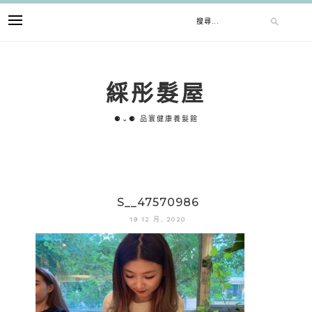
跳
搜
至
主
要
尋
內
綵彤髮屋
容
關
⚈⌄⚈ 品寰健康養髮館
鍵
字:
S__47570986
19 12 月, 2020