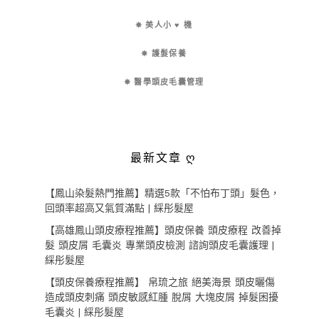
✵ 美人小 ♥ 機
✵ 護髮保養
✵ 醫學頭皮毛囊管理
最新文章 ღ
【鳳山染髮熱門推薦】精選5款「不怕布丁頭」髮色，
回頭率超高又氣質滿點 | 綵彤髮屋
【高雄鳳山頭皮療程推薦】頭皮保養 頭皮療程 改善掉
髮 頭皮屑 毛囊炎 專業頭皮檢測 諮詢頭皮毛囊護理 |
綵彤髮屋
【頭皮保養療程推薦】 帛琉之旅 絕美海景 頭皮曬傷
造成頭皮刺痛 頭皮敏感紅腫 脫屑 大塊皮屑 掉髮困擾
毛囊炎 | 綵彤髮屋