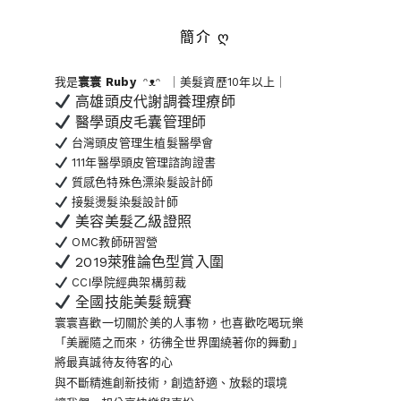
簡介 ღ
我是
寰寰
Ruby
ᵔᴥᵔ ｜美髮資歷10年以上｜
高雄頭皮代謝調養理療師
醫學頭皮毛囊管理師
台灣頭皮管理生植髮醫學會
111年醫學頭皮管理諮詢證書
質感色特殊色漂染髮設計師
接髮燙髮染髮設計師
美容美髮乙級證照
OMC教師研習營
2019萊雅論色型賞入圍
CCI學院經典架構剪裁
全國技能美髮競賽
寰寰喜歡一切關於美的人事物
，也喜歡吃喝玩樂
「美麗隨之而來，彷彿全世界
圍繞著你的舞動」
將最真誠待友待客的心
與不斷精進創新技術，創造舒適、放鬆的環境