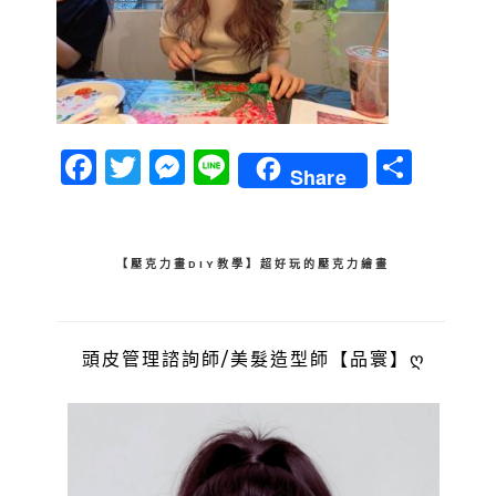
Facebook
Twitter
Messenger
Line
分
Share
享
文
【壓克力畫DIY教學】超好玩的壓克力繪畫
章
導
頭皮管理諮詢師/美髮造型師【品寰】ღ
覽