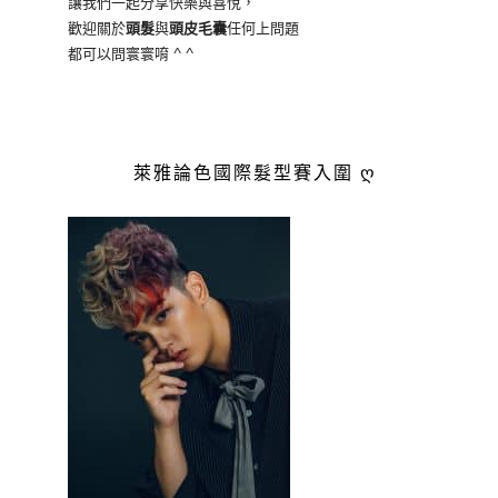
讓我們一起分享快樂與喜悅，
歡迎關於
頭髮
與
頭皮毛囊
任何上問題
都可以問寰寰唷 ^ ^
萊雅論色國際髮型賽入圍 ღ